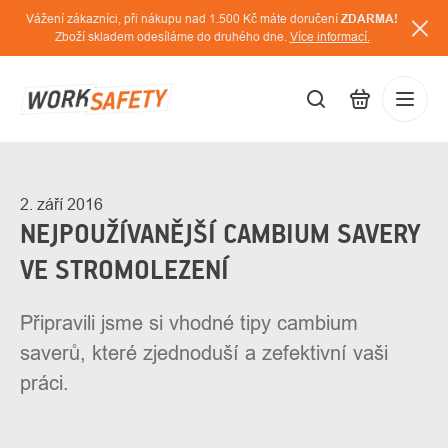
Přejít
Vážení zákazníci, při nákupu nad 1.500 Kč máte doručení
ZDARMA!
na
Zboží skladem odesíláme do druhého dne.
Více informací.
obsah
CZK
Přihláš
/
2. září 2016
NEJPOUŽÍVANĚJŠÍ CAMBIUM SAVERY
VE STROMOLEZENÍ
Připravili jsme si vhodné tipy cambium
saverů, které zjednoduší a zefektivní vaši
práci.