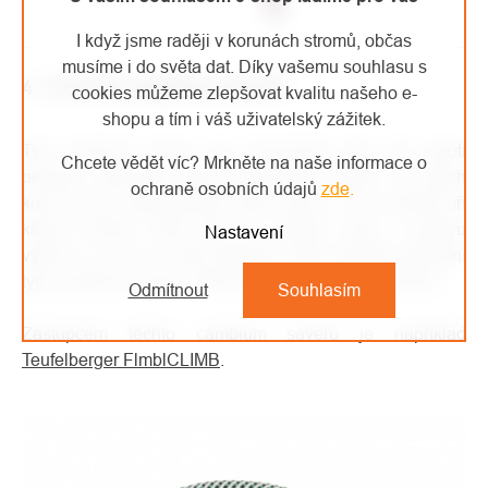
I když jsme raději v korunách stromů, občas
musíme i do světa dat. Díky vašemu souhlasu s
4. OSTATNÍ CAMBIUM SAVERY
cookies můžeme zlepšovat kvalitu našeho e-
shopu a tím i váš uživatelský zážitek.
Tyto cambium savery jsou klasického typu, ale oproti
Chcete vědět víc? Mrkněte na naše informace o
pevným, klasickým mají nastavitelnou délku. Na jejich
ochraně osobních údajů
zde
.
koncích jsou opět kroužky nebo očnice. Jsou vhodné při
kácení stromů. Patří mezi tzv. střední cestu v poměru
Nastavení
výkonu a ceny. Do této kategorie dále spadají speciální
typy cambium saverů, které jsou minimálně používané.
Odmítnout
Souhlasím
Zástupcem těchto cambium saverů je například
Teufelberger FlmblCLIMB
.