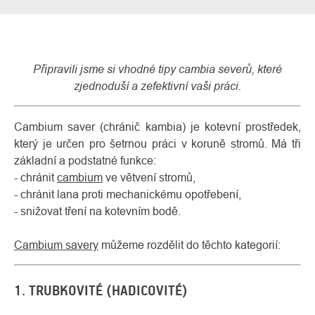
Připravili jsme si vhodné tipy cambia severů, které
zjednoduší a zefektivní vaši práci.
Cambium saver (chránič kambia) je kotevní prostředek,
který je určen pro šetrnou práci v koruně stromů. Má tři
základní a podstatné funkce:
- chránit
cambium
ve větvení stromů,
O
Kontakty
- chránit lana proti mechanickému opotřebení,
nás
- snižovat tření na kotevním bodě.
Cambium savery
můžeme rozdělit do těchto kategorií:
1. TRUBKOVITÉ (HADICOVITÉ)