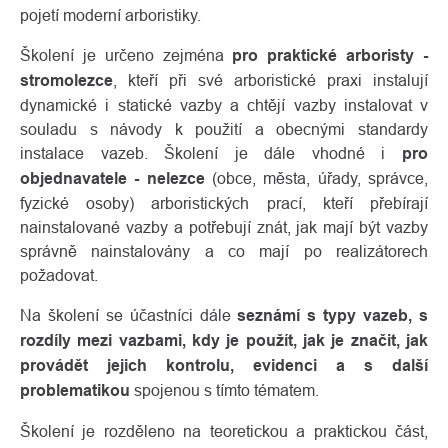
pojetí moderní arboristiky.
Školení je určeno zejména
pro praktické arboristy -
stromolezce
, kteří při své arboristické praxi instalují
dynamické i statické vazby a chtějí vazby instalovat v
souladu s návody k použití a obecnými standardy
instalace vazeb. Školení je dále vhodné i
pro
objednavatele - nelezce
(obce, města, úřady, správce,
fyzické osoby) arboristických prací, kteří přebírají
nainstalované vazby a potřebují znát, jak mají být vazby
správně nainstalovány a co mají po realizátorech
požadovat.
Na školení se účastníci dále
seznámí s typy vazeb, s
rozdíly mezi vazbami, kdy je použít, jak je značit, jak
provádět jejich kontrolu, evidenci a s další
problematikou
spojenou s tímto tématem.
Školení je rozděleno na teoretickou a praktickou část,