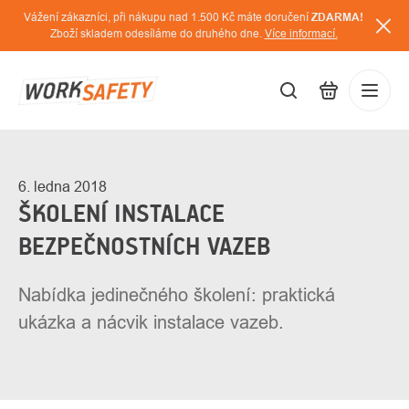
Přejít
Vážení zákazníci, při nákupu nad 1.500 Kč máte doručení
ZDARMA!
na
Zboží skladem odesíláme do druhého dne.
Více informací.
obsah
CZK
Přihláš
/
6. ledna 2018
ŠKOLENÍ INSTALACE
BEZPEČNOSTNÍCH VAZEB
Nabídka jedinečného školení: praktická
ukázka a nácvik instalace vazeb.