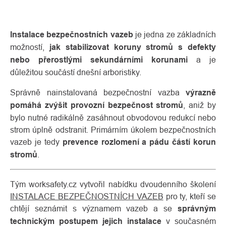
Instalace bezpečnostních vazeb
je jedna ze základních
možností,
jak stabilizovat koruny stromů s defekty
nebo přerostlými sekundárními korunami
a je
důležitou součástí dnešní arboristiky.
Správně nainstalovaná bezpečnostní vazba
výrazně
pomáhá zvýšit provozní bezpečnost stromů
, aniž by
bylo nutné radikálně zasáhnout obvodovou redukcí nebo
strom úplně odstranit. Primárním úkolem bezpečnostních
O
Kontakty
nás
vazeb je tedy
prevence rozlomení a pádu částí korun
stromů
.
Tým worksafety.cz vytvořil nabídku dvoudenního školení
INSTALACE BEZPEČNOSTNÍCH VAZEB
pro ty, kteří se
chtějí seznámit s významem vazeb a se
správným
technickým postupem jejich instalace
v současném