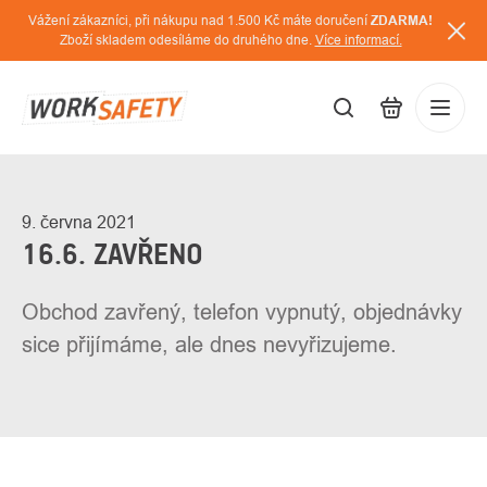
Přejít
Vážení zákazníci, při nákupu nad 1.500 Kč máte doručení
ZDARMA!
na
Zboží skladem odesíláme do druhého dne.
Více informací.
obsah
CZK
Přihláš
/
9. června 2021
16.6. ZAVŘENO
Obchod zavřený, telefon vypnutý, objednávky
sice přijímáme, ale dnes nevyřizujeme.