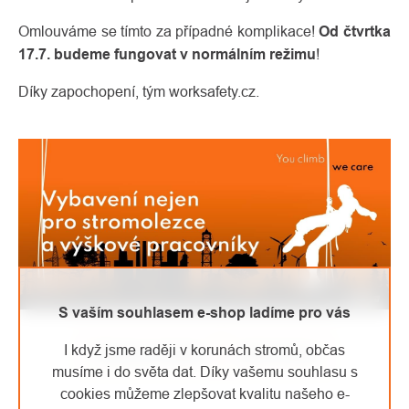
Omlouváme se tímto za případné komplikace!
Od čtvrtka
17.7. budeme fungovat v normálním režimu
!
Díky zapochopení, tým worksafety.cz.
S vaším souhlasem e-shop ladíme pro vás
I když jsme raději v korunách stromů, občas
Předchozí článek
Další článek
musíme i do světa dat. Díky vašemu souhlasu s
cookies můžeme zlepšovat kvalitu našeho e-