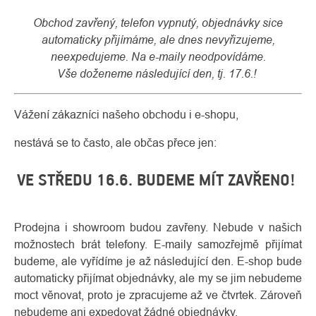
Obchod zavřený, telefon vypnutý, objednávky sice
automaticky přijímáme, ale dnes nevyřizujeme,
neexpedujeme. Na e-maily neodpovídáme.
Vše doženeme následující den, tj. 17.6.!
Vážení zákazníci našeho obchodu i e-shopu,
nestává se to často, ale občas přece jen:
VE STŘEDU 16.6. BUDEME MÍT ZAVŘENO
!
O
Kontakty
nás
Prodejna i showroom budou zavřeny. Nebude v našich
možnostech brát telefony. E-maily samozřejmě přijímat
budeme, ale vyřídíme je až následující den. E-shop bude
automaticky přijímat objednávky, ale my se jim nebudeme
moct věnovat, proto je zpracujeme až ve čtvrtek. Zároveň
nebudeme ani expedovat žádné objednávky.