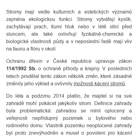
Stromy mají vedle kulturních a estetických významů
zejména ekologickou funkci. Stromy vytvářejí kyslík,
zachytávají prach, tlumí hluk nebo v létě stíní před
sluncem, ale také ovlivňují fyzikálně-chemické a
biologické vlastnosti půdy a v neposlední řadě mají vliv
na faunu a flóru v okolí.
Ochranu dřevin v České republice upravuje zákon
114/1992 Sb.
o ochraně přírody a krajiny. V posledních
letech prodělal tento zákon několik změn, které zásadně
O
Kontakty
změnily jeho výklad a ovlivnily
možnosti kácení stromů
.
nás
Do léta a podzimu 2014 platilo, že majitel si na své
zahradě mohl pokácet jakýkoliv strom. Definice zahrady
byla problematická: zahradou se mínil oplocený a
veřejnosti nepřístupný pozemek u bytového nebo
rodinného domu. Vlastník pozemku neoplocené zahrady
byl proto znevýhodněn a musel o povolení pro kácení