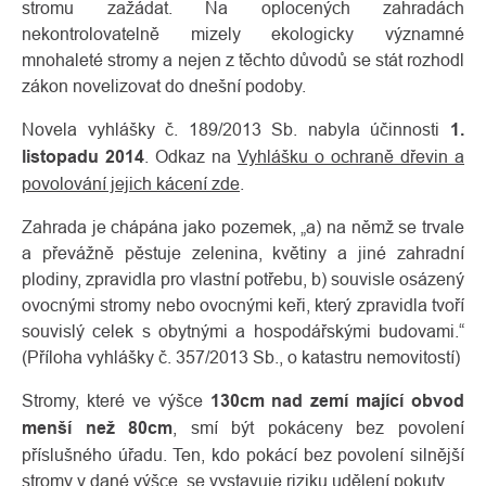
stromu zažádat. Na oplocených zahradách
nekontrolovatelně mizely ekologicky významné
mnohaleté stromy a nejen z těchto důvodů se stát rozhodl
zákon novelizovat do dnešní podoby.
Novela vyhlášky č. 189/2013 Sb. nabyla účinnosti
1.
listopadu 2014
. Odkaz na
Vyhlášku o ochraně dřevin a
povolování jejich kácení zde
.
Zahrada je chápána jako pozemek, „a) na němž se trvale
a převážně pěstuje zelenina, květiny a jiné zahradní
plodiny, zpravidla pro vlastní potřebu, b) souvisle osázený
ovocnými stromy nebo ovocnými keři, který zpravidla tvoří
souvislý celek s obytnými a hospodářskými budovami.“
(Příloha vyhlášky č. 357/2013 Sb., o katastru nemovitostí)
Stromy, které ve výšce
130cm nad zemí mající obvod
menší než 80cm
, smí být pokáceny bez povolení
příslušného úřadu. Ten, kdo pokácí bez povolení silnější
stromy v dané výšce, se vystavuje riziku udělení pokuty.