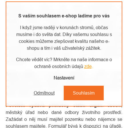
Výjimkou je situace, kdy strom prokazatelně a
bezprostředně
ohrožuje životy a zdraví obyvatel
nebo
S vaším souhlasem e-shop ladíme pro vás
majetek většího rozsahu (například. je vyvrácený a
zavěšený v druhé koruně stromu, zjištěný defekt na
I když jsme raději v korunách stromů, občas
stromě může bezprostředně selhat). V takovém případě
musíme i do světa dat. Díky vašemu souhlasu s
lze strom pokácet ihned, ovšem je nutné strom před
cookies můžeme zlepšovat kvalitu našeho e-
pokácením zdokumentovat a do 15 dnů od pokácení
shopu a tím i váš uživatelský zážitek.
uvědomit příslušný státní orgán a splnit tzv. ohlašovací
Chcete vědět víc? Mrkněte na naše informace o
povinnost.
ochraně osobních údajů
zde
.
Kácení dřevin
se provádí zpravidla v období jejich
Nastavení
vegetačního klidu. Obdobím vegetačního klidu se rozumí
období přirozeného útlumu fyziologických a ekologických
Odmítnout
Souhlasím
funkcí dřeviny.
Povolení vydává příslušný státní orgán
: obecní,
městský úřad nebo dané odbory životního prostředí.
Zažádat o něj musí majitel pozemku nebo nájemce se
souhlasem majitele. Formulář bývá k dispozici na úřadě,