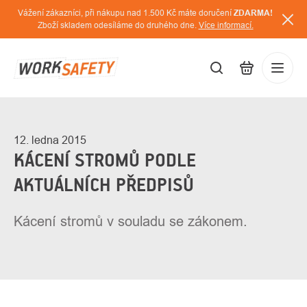
Přejít
Vážení zákazníci, při nákupu nad 1.500 Kč máte doručení
ZDARMA!
na
Zboží skladem odesíláme do druhého dne.
Více informací.
obsah
CZK
Přihláš
/
12. ledna 2015
KÁCENÍ STROMŮ PODLE
AKTUÁLNÍCH PŘEDPISŮ
Kácení stromů v souladu se zákonem.