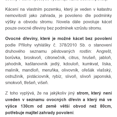
Kácení na vlastním pozemku, který je veden v katastru
nemovitostí jako zahrada, je povoleno dle podmínky
výšky a obvodu stromu. Novela dále povoluje kácet
pouze ovocné dřeviny bez podmínek vzrůstu stromu.
Ovocné dřeviny, které je možné kácet bez povolení
podle Přílohy vyhlášky č. 378/2010 Sb. o stanovení
druhového seznamu pěstovaných rostlin: Angrešt,
borůvka, broskvoň, citronečník, citrus, hrušeň, jabloň,
jahodník, kaštanovník jedlý, kdouloň, kumkvat, líska,
maliník, mandloň, meruňka, olivovník, ořešák vlašský,
ostružiník, pistáciovník, rybíz, slivoň, slivoň japonská,
smokvoň, třešeň, višeň.
Z toho vyplývá, že na jakýkoliv jiný
strom, který není
uveden v seznamu ovocných dřevin a který má ve
výšce 130cm od země větší obvod než 80cm,
potřebuje majitel zahrady povolení
.