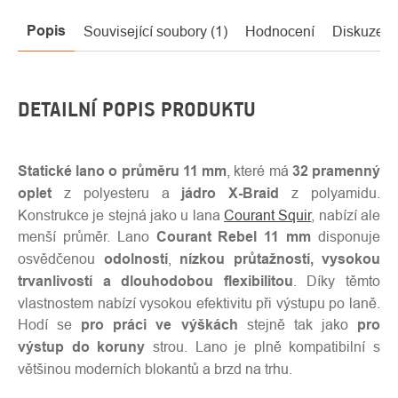
Popis
Související soubory (1)
Hodnocení
Diskuze
DETAILNÍ POPIS PRODUKTU
Statické lano o průměru 11 mm
, které má
32 pramenný
oplet
z polyesteru a
jádro X-Braid
z polyamidu.
Konstrukce je stejná jako u lana
Courant Squir
, nabízí ale
menší průměr. Lano
Courant Rebel 11 mm
disponuje
osvědčenou
odolností
,
nízkou průtažností,
vysokou
trvanlivostí a dlouhodobou flexibilitou
. Díky těmto
vlastnostem nabízí vysokou efektivitu při výstupu po laně.
Hodí se
pro práci ve výškách
stejně tak jako
pro
výstup do koruny
strou. Lano je plně kompatibilní s
většinou moderních blokantů a brzd na trhu.