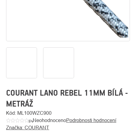
O
Kontakty
nás
COURANT LANO REBEL 11MM BÍLÁ -
METRÁŽ
Kód:
ML100WZC900
Neohodnoceno
Podrobnosti hodnocení
Průměrné
Značka:
COURANT
hodnocení