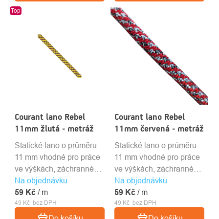
Top
Courant lano Rebel
Courant lano Rebel
11mm žlutá - metráž
11mm červená - metráž
Statické lano o průměru
Statické lano o průměru
11 mm vhodné pro práce
11 mm vhodné pro práce
ve výškách, záchranné
ve výškách, záchranné
Na objednávku
akce a SRT techniku.
Na objednávku
akce a SRT techniku.
59 Kč
/ m
59 Kč
/ m
49 Kč bez DPH
49 Kč bez DPH
Do košíku
Do košíku