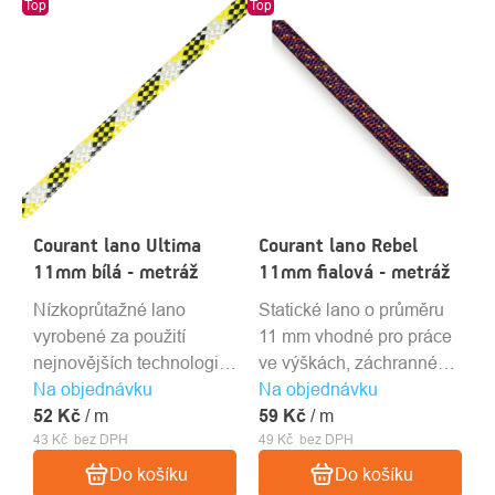
Top
Top
Courant lano Ultima
Courant lano Rebel
11mm bílá - metráž
11mm fialová - metráž
Nízkoprůtažné lano
Statické lano o průměru
vyrobené za použití
11 mm vhodné pro práce
nejnovějších technologií.
ve výškách, záchranné
Na objednávku
Dlouhá životnost, velká
Na objednávku
akce a SRT techniku.
52 Kč
odolnost proti oděru.
/ m
59 Kč
/ m
43 Kč bez DPH
49 Kč bez DPH
Do košíku
Do košíku