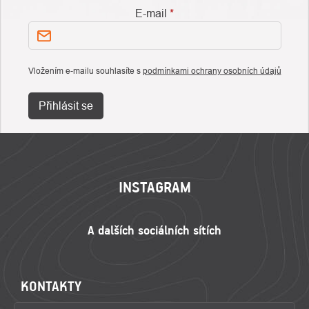
E-mail
Vložením e-mailu souhlasíte s
podmínkami ochrany osobních údajů
Přihlásit se
ZÁPATÍ
INSTAGRAM
KONTAKTY