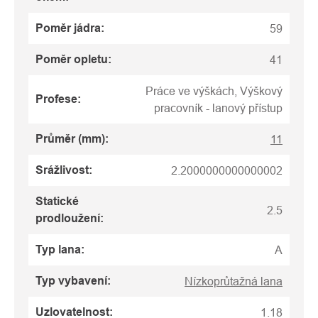
Poměr jádra
:
59
Poměr opletu
:
41
Práce ve výškách, Výškový
Profese
:
pracovník - lanový přístup
Průměr (mm)
:
11
Srážlivost
:
2.2000000000000002
Statické
2.5
prodloužení
:
Typ lana
:
A
Typ vybavení
:
Nízkoprůtažná lana
Uzlovatelnost
:
1.18