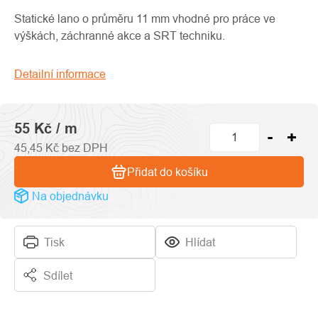
produktu
je
Statické lano o průměru 11 mm vhodné pro práce ve
0,0
výškách, záchranné akce a SRT techniku.
z
5
Detailní informace
hvězdiček.
55 Kč
/ m
45,45 Kč bez DPH
Přidat do košíku
Na objednávku
Tisk
Hlídat
Sdílet