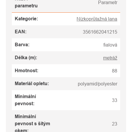
Parametr
parametru
Kategorie
:
Nízkoprůtažná lana
EAN
:
3561662041215
Barva
:
fialová
Délka (m)
:
metráž
Hmotnost
:
88
Materiál opletu
:
polyamid/polyester
Minimální
33
pevnost
:
Minimální
pevnost s šitým
23
okem
: