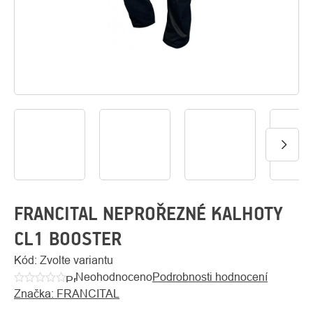
O
Kontakty
nás
FRANCITAL NEPROŘEZNÉ KALHOTY
CL1 BOOSTER
Kód:
Zvolte variantu
Neohodnoceno
Podrobnosti hodnocení
Průměrné
Značka:
FRANCITAL
hodnocení