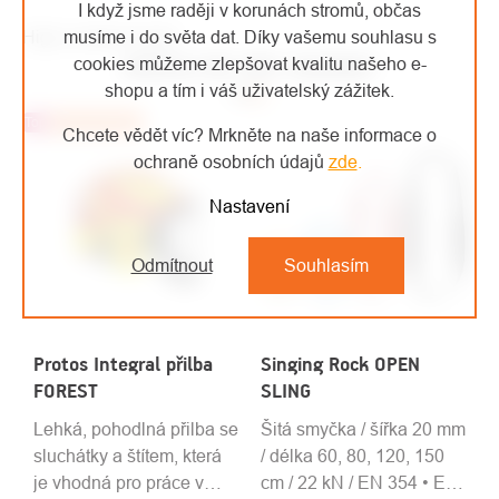
I když jsme raději v korunách stromů, občas
musíme i do světa dat. Díky vašemu souhlasu s
High-contrast mode
MOHLO BY VÁS ZAJÍMAT
cookies můžeme zlepšovat kvalitu našeho e-
shopu a tím i váš uživatelský zážitek.
Top
Doporučujeme
Chcete vědět víc? Mrkněte na naše informace o
ochraně osobních údajů
zde
.
Nastavení
Odmítnout
Souhlasím
Protos Integral přilba
Singing Rock OPEN
FOREST
SLING
Lehká, pohodlná přilba se
Šitá smyčka / šířka 20 mm
sluchátky a štítem, která
/ délka 60, 80, 120, 150
je vhodná pro práce v
cm / 22 kN / EN 354 • EN