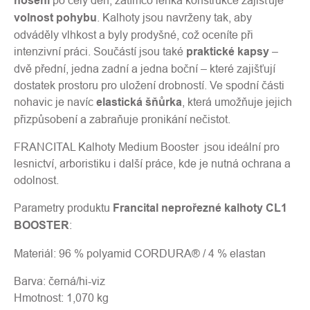
nošení
po celý den, zatímco lehká konstrukce zajišťuje
volnost pohybu
. Kalhoty jsou navrženy tak, aby
odváděly vlhkost a byly prodyšné, což oceníte při
intenzivní práci. Součástí jsou také
praktické kapsy
–
dvě přední, jedna zadní a jedna boční – které zajišťují
dostatek prostoru pro uložení drobností. Ve spodní části
nohavic je navíc
elastická šňůrka
, která umožňuje jejich
přizpůsobení a zabraňuje pronikání nečistot.
FRANCITAL Kalhoty Medium Booster jsou ideální pro
lesnictví, arboristiku i další práce, kde je nutná ochrana a
odolnost.
Parametry produktu
Francital neprořezné kalhoty CL1
BOOSTER
:
Materiál: 96 % polyamid CORDURA® / 4 % elastan
Barva: černá/hi-viz
Hmotnost: 1,070 kg