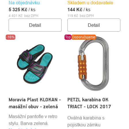
Na objednávku
lese a práce s motorovou
Skladem u dodavatele
566 • EN 795B
5 325 Kč
pilou.
/ ks
144 Kč
/ ks
4 401 Kč bez DPH
119 Kč bez DPH
Detail
Detail
-16%
Top
Doporučujeme
Moravia Plast KLOKAN -
PETZL karabina OK
masážní obuv - zelená
TRIACT - LOCK 2017
Masážní pantofle v retro
Oválná karabina s
stylu. Barva zelená.
pojistkou zámku