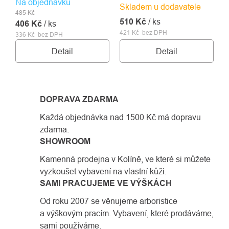
Na objednávku
Skladem u dodavatele
485 Kč
510 Kč
/ ks
406 Kč
/ ks
421 Kč bez DPH
336 Kč bez DPH
Detail
Detail
DOPRAVA ZDARMA
Každá objednávka nad 1500 Kč má dopravu
zdarma.
SHOWROOM
Kamenná prodejna v Kolíně, ve které si můžete
vyzkoušet vybavení na vlastní kůži.
SAMI PRACUJEME VE VÝŠKÁCH
Od roku 2007 se věnujeme arboristice
a výškovým pracím. Vybavení, které prodáváme,
sami používáme.