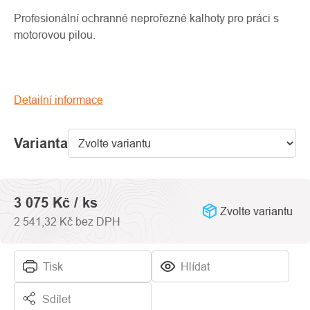
produktu
je
Profesionální ochranné neprořezné kalhoty pro práci s
0,0
motorovou pilou.
z
5
hvězdiček.
Detailní informace
Varianta
3 075 Kč
/ ks
Zvolte variantu
2 541,32 Kč bez DPH
Tisk
Hlídat
Sdílet