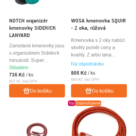
NOTCH organizér
WOSA kmenovka SQUIR
kmenovky SIDEKICK
- 2 oka, růžová
LANYARD
Kmenovka s 2 oky nabízí
Zamotané kmenovky jsou
skvělý poměr ceny a
s organizérem Sidekick
kvality. Z arbo lana
minulostí. Super
Courant Squir. Pevnostní
Na objednávku
Skladem
jednoduchý a lehký,
šití kryto bužírkou s
805 Kč
/ ks
735 Kč
umožňuje vám být
/ ks
lepením.
665 Kč bez DPH
607 Kč bez DPH
efektivnější ve stříšce,
přičemž vaše pracovní
Do košíku
Do košíku
polohovací lano se
Top
Doporučujeme
nezasekává.