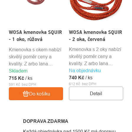
WOSA kmenovka SQUIR
WOSA kmenovka SQUIR
- 1 oko, růžová
- 2 oka, červená
Kmenovka s 2 oky nabízí
Kmenovka s okem nabízí
skvělý poměr ceny a
skvělý poměr ceny a
kvality. Z arbo lana
kvality. Z arbo lana
Na objednávku
Courant Squir. Pevnostní
Courant Squir. Pevnostní
Skladem
740 Kč
šití kryto bužírkou s
/ ks
šití kryto bužírkou s
715 Kč
/ ks
612 Kč bez DPH
lepením.
591 Kč bez DPH
lepením.
Detail
Do košíku
DOPRAVA ZDARMA
Každá objednávka nad 1500 Kč má dopravu