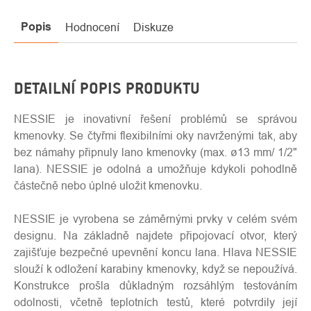
Popis
Hodnocení
Diskuze
DETAILNÍ POPIS PRODUKTU
NESSIE je inovativní řešení problémů se správou
kmenovky. Se čtyřmi flexibilními oky navrženými tak, aby
bez námahy připnuly ​​lano kmenovky (max. ø13 mm/ 1/2"
lana). NESSIE je odolná a umožňuje kdykoli pohodlně
částečně nebo úplné uložit kmenovku.
NESSIE je vyrobena se záměrnými prvky v celém svém
designu. Na základně najdete připojovací otvor, který
zajišťuje bezpečné upevnění koncu lana. Hlava NESSIE
slouží k odložení karabiny kmenovky, když se nepoužívá.
Konstrukce prošla důkladným rozsáhlým testováním
odolnosti, včetně teplotních testů, které
potvrdily
její