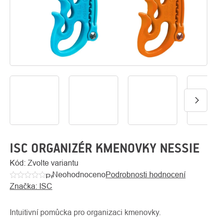
O
Kontakty
nás
ISC ORGANIZÉR KMENOVKY NESSIE
Kód:
Zvolte variantu
Neohodnoceno
Podrobnosti hodnocení
Průměrné
Značka:
ISC
hodnocení
produktu
je
Intuitivní pomůcka pro organizaci kmenovky.