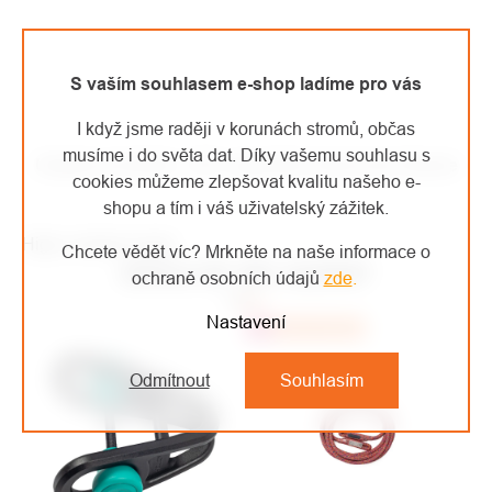
S vaším souhlasem e-shop ladíme pro vás
I když jsme raději v korunách stromů, občas
musíme i do světa dat. Díky vašemu souhlasu s
Ukázka produktu - ISC organizér kmenovky Nessie
cookies můžeme zlepšovat kvalitu našeho e-
shopu a tím i váš uživatelský zážitek.
High-contrast mode
Chcete vědět víc? Mrkněte na naše informace o
MOHLO BY VÁS ZAJÍMAT
ochraně osobních údajů
zde
.
Nastavení
Top
Doporučujeme
Odmítnout
Souhlasím