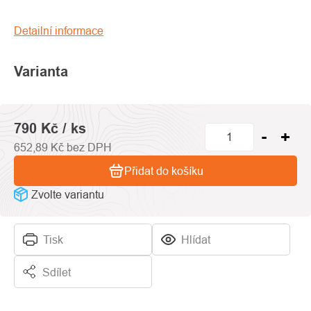
0,0
z
Detailní informace
5
hvězdiček.
Varianta
790 Kč
/ ks
652,89 Kč bez DPH
Přidat do košíku
Zvolte variantu
Tisk
Hlídat
Sdílet