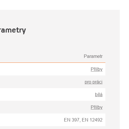
rametry
Parametr
Přilby
pro práci
bílá
Přilby
EN 397, EN 12492