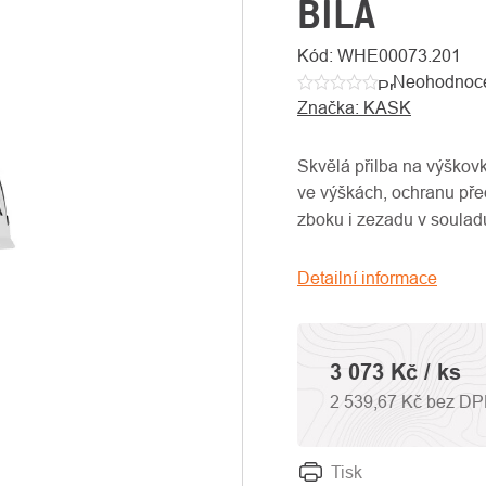
BÍLÁ
Kód:
WHE00073.201
Neohodnoc
Průměrné
Značka:
KASK
hodnocení
produktu
je
Skvělá přilba na výškovk
0,0
ve výškách, ochranu př
z
zboku i zezadu v souladu
5
hvězdiček.
Detailní informace
3 073 Kč
/ ks
2 539,67 Kč bez D
Tisk