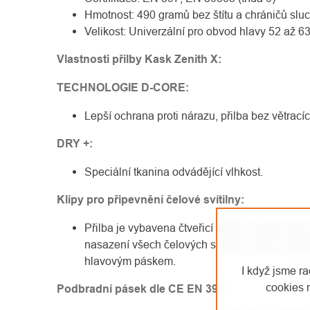
Hmotnost: 490 gramů bez štítu a chráničů slu
Velikost: Univerzální pro obvod hlavy 52 až 6
Vlastnosti přilby Kask Zenith X:
TECHNOLOGIE D-CORE:
Lepší ochrana proti nárazu, přilba bez větracíc
DRY +:
Speciální tkanina odvádějící vlhkost.
Klipy pro připevnění čelové svítilny:
Přilba je vybavena čtveřicí silných nylonových
nasazení všech čelových svítilen na trhu vy
hlavovým páskem.
I když jsme r
cookies 
Podbradní pásek dle CE EN 397: