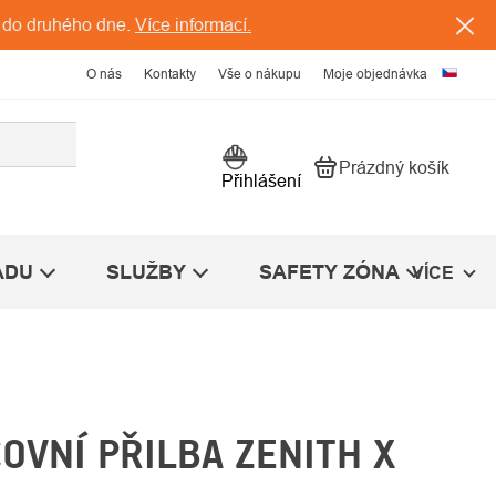
 do druhého dne.
Více informací.
O nás
Kontakty
Vše o nákupu
Moje objednávka
Prázdný košík
Nákupní košík
Přihlášení
ÁDU
SLUŽBY
SAFETY ZÓNA
VÍCE
OVNÍ PŘILBA ZENITH X