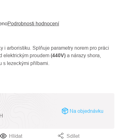
eno
Podrobnosti hodnocení
y i arboristiku. Splňuje parametry norem pro práci
ed elektrickým proudem
(440V)
a nárazy shora,
 s lezeckými přilbami.
Na objednávku
PH
Hlídat
Sdílet