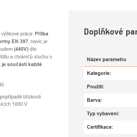
U
Doplňkové pa
 výškové práce.
Přilba
ormy EN 397
, navíc je
roudem
(440V)
dle
štítu a chráničů sluchu s
Název parametru
k je součástí každé
Kategorie
:
tů
Použití
:
 popřípadě blízkosti
Barva
:
ících
1000 V
Typ vybavení
:
Certifikace
: