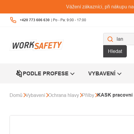
Přejít
Vážení zákazníci, při nákupu n
na
obsah
+420 773 606 630
Hledat
PODLE PROFESE
VYBAVENÍ
KASK pracovní p
Domů
Vybavení
Ochrana hlavy
Přilby