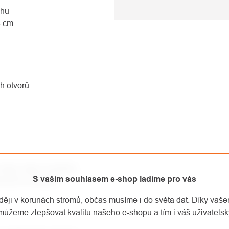
chu
3 cm
h otvorů.
 klipů, které umožňují
S vaším souhlasem e-shop ladíme pro vás
bavených pružným
aději v korunách stromů, občas musíme i do světa dat. Díky vaš
můžeme zlepšovat kvalitu našeho e-shopu a tím i váš uživatelský