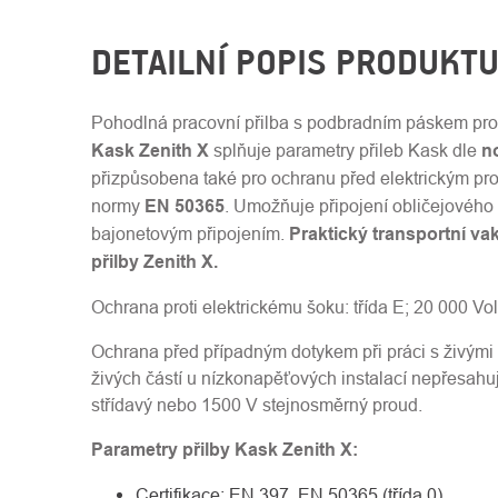
DETAILNÍ POPIS PRODUKT
Pohodlná pracovní přilba s podbradním páskem pro
Kask Zenith X
splňuje parametry přileb Kask dle
n
přizpůsobena také pro ochranu před elektrickým p
normy
EN 50365
. Umožňuje připojení obličejového 
bajonetovým připojením.
Praktický transportní va
přilby Zenith X.
Ochrana proti elektrickému šoku:
třída E; 20 000 Vol
Ochrana před případným dotykem
při práci s živými
živých částí u nízkonapěťových instalací nepřesahuj
střídavý
nebo
1500 V stejnosměrný proud.
Parametry přilby Kask Zenith X:
Certifikace: EN 397, EN 50365 (třída 0)