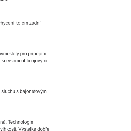
chycení kolem zadní
ými sloty pro připojení
í se všemi obličejovými
ů sluchu s bajonetovým
lná. Technologie
vlhkosti. Výstelka dobře