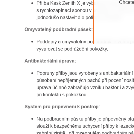
Chcete
Přilba Kask Zenith X je vybavena čtyřbodov
s rychlozapínací sponou v souladu s normou 
jednoduše nastavit dle potřeby uživatele.
Omyvatelný podbradní pásek:
Poddajný a omyvatelný podbradník je velmi 
vyvarovat se podráždění pokožky.
Antibakteriální úprava:
Popruhy přilby jsou vyrobeny s antibakteriální
působení nepříjemných pachů při pocení nosite
úprava účinně zabraňuje vzniku bakterií a zvy
při kontaktu s pokožkou.
Systém pro připevnění k postroji:
Na podbradním pásku přilby je připevněný pla
slouží k bezpečnému uchycení přilby k lezeck
zabrání ztrátě i při rozepnutém podbradním p