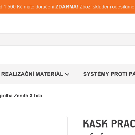
ad 1.500 Kč máte doručení
ZDARMA!
Zboží skladem odesíláme
REALIZAČNÍ MATERIÁL
SYSTÉMY PROTI P
řilba Zenith X bílá
KASK PRAC