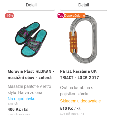
Detail
Detail
-16%
Top
Doporučujeme
Moravia Plast KLOKAN -
PETZL karabina OK
masážní obuv - zelená
TRIACT - LOCK 2017
Masážní pantofle v retro
Oválná karabina s
stylu. Barva zelená.
pojistkou zámku
Na objednávku
Skladem u dodavatele
485 Kč
510 Kč
/ ks
406 Kč
/ ks
421 Kč bez DPH
336 Kč bez DPH