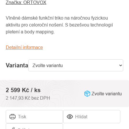
Značka:
ORTOVOX
hodnocení
produktu
je
Vlněné dámské funkční triko na náročnou fyzickou
0,0
aktivitu pro celoroční nošení. S bezešvou technologií
z
pletení a body mapping.
5
hvězdiček.
Detailní informace
Varianta
2 599 Kč
/ ks
Zvolte variantu
2 147,93 Kč bez DPH
Tisk
Hlídat