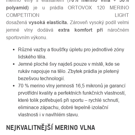
merino vlny s elastanem (
70% merino vlna + 30%
polyamid)
je u prádla ORTOVOX 120 MERINO
COMPETITION LIGHT
dosažená
vysoká
elasticita.
Zároveň vysoký podíl velmi
jemné vlny dodává
extra komfort při
náročném
sportovním výkonu.
Různé vazby a tloušťky úpletu pro jednotlivé zóny
lidského těla.
Jemné ploché švy najdeš pouze v místě, kde se
rukáv napojuje na tělo. Zbytek prádla je pletený
bezešvou technologií.
70 % merino vlny jemnosti 16,5 mikronů je garancí
prvotřídní kvality a perfektních funkčních vlastností,
které tolik potřebuješ při sportu – rychlé schnutí,
eliminace zápachu, dobré tepelně izolační
vlastnosti i v navlhlém stavu.
NEJKVALITNĚJŠÍ MERINO VLNA