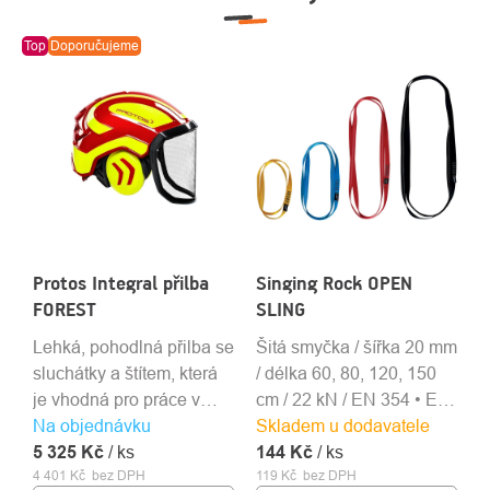
Top
Doporučujeme
Protos Integral přilba
Singing Rock OPEN
FOREST
SLING
Lehká, pohodlná přilba se
Šitá smyčka / šířka 20 mm
sluchátky a štítem, která
/ délka 60, 80, 120, 150
je vhodná pro práce v
cm / 22 kN / EN 354 • EN
Na objednávku
lese a práce s motorovou
Skladem u dodavatele
566 • EN 795B
5 325 Kč
pilou.
/ ks
144 Kč
/ ks
4 401 Kč bez DPH
119 Kč bez DPH