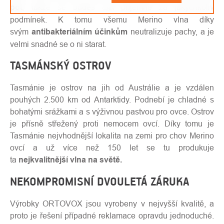
pot
, takže se budeš cítit příjemně za jakýchkoliv
podmínek. K tomu všemu Merino vlna díky
svým
antibakteriálním účinkům
neutralizuje pachy, a je
velmi snadné se o ni starat.
TASMÁNSKÝ OSTROV
Tasmánie je ostrov na jih od Austrálie a je vzdálen
pouhých 2.500 km od Antarktidy. Podnebí je chladné s
bohatými srážkami a s výživnou pastvou pro ovce. Ostrov
je přísně střežený proti nemocem ovcí. Díky tomu je
Tasmánie nejvhodnější lokalita na zemi pro chov Merino
ovcí a už více než 150 let se tu produkuje
ta
nejkvalitnější vlna na světě.
NEKOMPROMISNÍ DVOULETÁ ZÁRUKA
Výrobky ORTOVOX jsou vyrobeny v nejvyšší kvalitě, a
proto je řešení případné reklamace opravdu jednoduché.