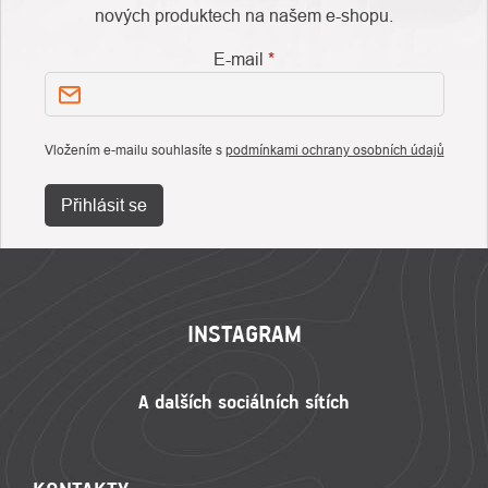
nových produktech na našem e-shopu.
E-mail
Vložením e-mailu souhlasíte s
podmínkami ochrany osobních údajů
Přihlásit se
ZÁPATÍ
INSTAGRAM