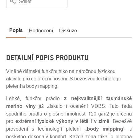
Sdílet
Popis
Hodnocení
Diskuze
DETAILNÍ POPIS PRODUKTU
Vlněné dámské funkční triko na náročnou fyzickou
aktivitu pro celoroční nošení. S bezešvou technologií
pletení a body mapping.
Lehké, funkční prádlo
z nejkvalitnější tasmánské
merino vlny
již získalo i ocenění VDBS. Tato řada
spodního prádla o plošné hmotnosti 120 g/m2 je určena
pro
extrémní fyzické výkony v létě i v zimě
. Bezešvé
provedení s technologií pletení
„body mapping“
ti
poskytne dokonalý komfort. Každá zóna trika je pletena