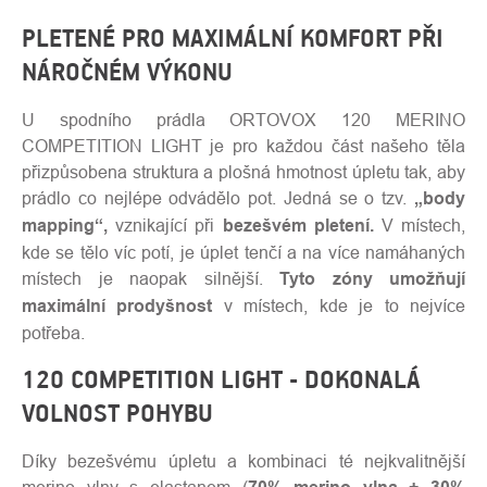
PLETENÉ PRO MAXIMÁLNÍ KOMFORT PŘI
NÁROČNÉM VÝKONU
U spodního prádla ORTOVOX 120 MERINO
COMPETITION LIGHT je pro každou část našeho těla
přizpůsobena struktura a plošná hmotnost úpletu tak, aby
prádlo co nejlépe odvádělo pot. Jedná se o tzv.
„body
mapping“,
vznikající při
bezešvém pletení.
V místech,
kde se tělo víc potí, je úplet tenčí a na více namáhaných
místech je naopak silnější.
Tyto zóny umožňují
maximální prodyšnost
v místech, kde je to nejvíce
potřeba.
120 COMPETITION LIGHT - DOKONALÁ
VOLNOST POHYBU
Díky bezešvému úpletu a kombinaci té nejkvalitnější