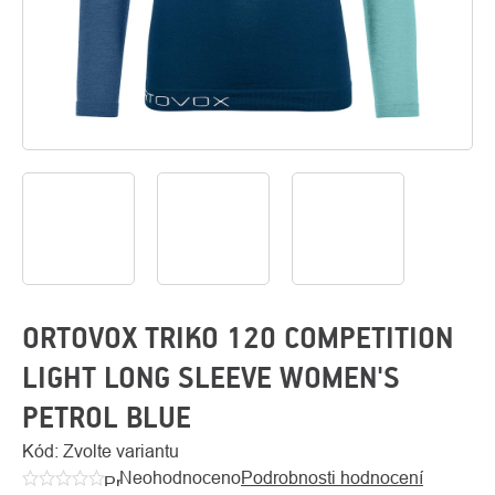
O
Kontakty
nás
ORTOVOX TRIKO 120 COMPETITION
LIGHT LONG SLEEVE WOMEN'S
PETROL BLUE
Kód:
Zvolte variantu
Neohodnoceno
Podrobnosti hodnocení
Průměrné