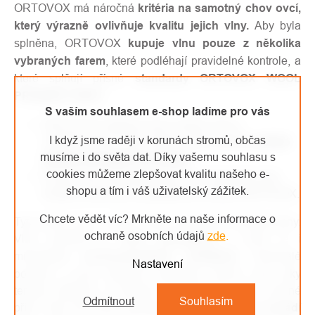
ORTOVOX má náročná
kritéria na samotný chov ovcí,
který výrazně ovlivňuje kvalitu jejich vlny.
Aby byla
splněna, ORTOVOX
kupuje vlnu pouze z několika
vybraných farem
, které podléhají pravidelné kontrole, a
které splňují přísné
standardy
ORTOVOX WOOL
PROMISE (OWP)
.
S vaším souhlasem e-shop ladíme pro vás
ORTOVOX získává novou merino vlnu z
I když jsme raději v korunách stromů, občas
certifikovaných ovčích farem, které dodržují
etické
musíme i do světa dat. Díky vašemu souhlasu s
zásady zacházení se zvířaty
.
cookies můžeme zlepšovat kvalitu našeho e-
Pouze vlna od tasmánských ovcí vyhovuje svojí
shopu a tím i váš uživatelský zážitek.
kvalitou náročným požadavkům značky ORTOVOX.
Chcete vědět víc? Mrkněte na naše informace o
Tyto farmy jsou v rámci OWP pravidelně monitorovány.
ochraně osobních údajů
zde
.
Vlna samotná je
100% ekologická,
a proto je i
mimořádně
environmentálně udržitelná
. Dokonalé
Nastavení
pohodlí a pocit hebkosti poskytuje merino vlna díky
tenkým vláknům, ze kterých jsou tvořeny jemné vlněné
Odmítnout
Souhlasím
příze. Tato vlna navíc výborně
reguluje teplotu a odvádí