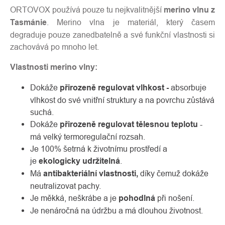
ORTOVOX používá pouze tu nejkvalitnější
merino vlnu z
Tasmánie
. Merino vlna je materiál, který časem
degraduje pouze zanedbatelně a své funkční vlastnosti si
zachovává po mnoho let.
Vlastnosti merino vlny:
Dokáže
přirozeně regulovat vlhkost -
absorbuje
vlhkost do své vnitřní struktury a na povrchu zůstává
suchá.
Dokáže
přirozeně regulovat tělesnou teplotu
-
má velký termoregulační rozsah.
Je 100% šetrná k životnímu prostředí a
je
ekologicky udržitelná
.
Má
antibakteriální vlastnosti,
díky čemuž dokáže
neutralizovat pachy.
Je měkká, neškrábe a je
pohodlná
při nošení.
Je nenáročná na údržbu a má dlouhou životnost.