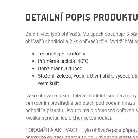
DETAILNÍ POPIS PRODUKT
Balení více typů ohřívačů. Multipack obsahuje 3 pár
ohřívačů chodidel a 2 ks ohřívačů těla. Vydrží hřát a
Technologie: oxidační
Průměrná teplota: 40°C
Doba hřání: 8-10hod
Složení: železo, voda, aktivní uhlík, vysoce a
vermikulit
Naše ohřívače rukou, těla a chodidel jsou navrženy 
venkovním prostředí a teplotách pod bodem mrazu,
pohodlí a planetu. Jsou to malé přenosné ohřevné sá
kyslíku generují teplo chemickou reakcí.
• OKAMŽITÁ AKTIVACE: Tyto ohřívače jsou připrave
přirozené oxidaci, zahřejí se do 5 minut od vystavení