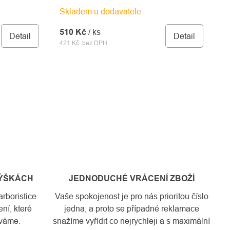
Skladem u dodavatele
510 Kč
/ ks
Detail
Detail
421 Kč bez DPH
VÝŠKÁCH
JEDNODUCHÉ VRÁCENÍ ZBOŽÍ
rboristice
Vaše spokojenost je pro nás prioritou číslo
ní, které
jedna, a proto se případné reklamace
váme.
snažíme vyřídit co nejrychleji a s maximální