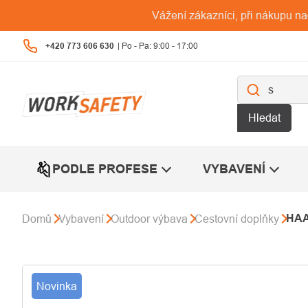
Přejít
Vážení zákazníci, při nákupu n
na
obsah
+420 773 606 630
Hledat
PODLE PROFESE
VYBAVENÍ
HAA
Domů
Vybavení
Outdoor výbava
Cestovní doplňky
Novinka