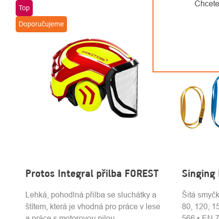
Chcete
Top
Doporučujeme
Protos Integral přilba FOREST
Singing
Lehká, pohodlná přilba se sluchátky a
Šitá smyčk
štítem, která je vhodná pro práce v lese
80, 120, 1
a práce s motorovou pilou.
566 • EN 