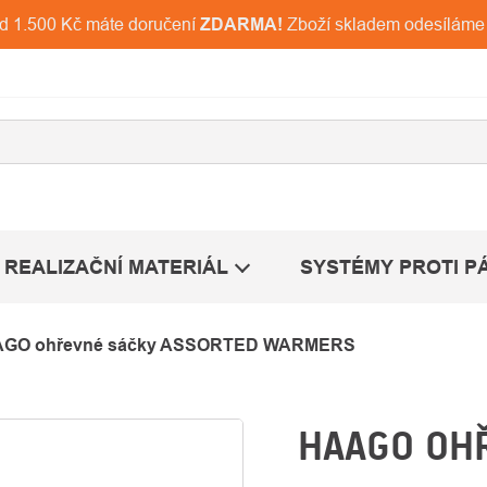
ad 1.500 Kč máte doručení
ZDARMA!
Zboží skladem odesíláme
REALIZAČNÍ MATERIÁL
SYSTÉMY PROTI P
GO ohřevné sáčky ASSORTED WARMERS
HAAGO OH