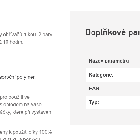
U
Doplňkové pa
y ohřívačů rukou, 2 páry
ž 10 hodin.
Název parametru
Kategorie
:
bsorpční polymer,
EAN
:
pro použití ve
Typ
:
 s ohledem na vaše
čky, které při vystavení
ny k použití díky 100%
 kyslíku a poskytují