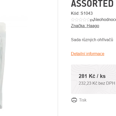
ASSORTED
Kód:
S1043
Neohodnoc
Průměrné
Značka:
Haago
hodnocení
produktu
je
Sada různých ohřívačů
0,0
z
Detailní informace
5
hvězdiček.
281 Kč
/ ks
232,23 Kč bez DPH
Tisk