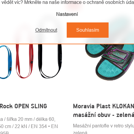
 vědět víc? Mrkněte na naše informace o ochraně osobních úd
-16%
Nastavení
Odmítnout
Souhlasím
 Rock OPEN SLING
Moravia Plast KLOKAN
masážní obuv - zelen
a / šířka 20 mm / délka 60,
Masážní pantofle v retro styl
50 cm / 22 kN / EN 354 • EN
zelená.
795B