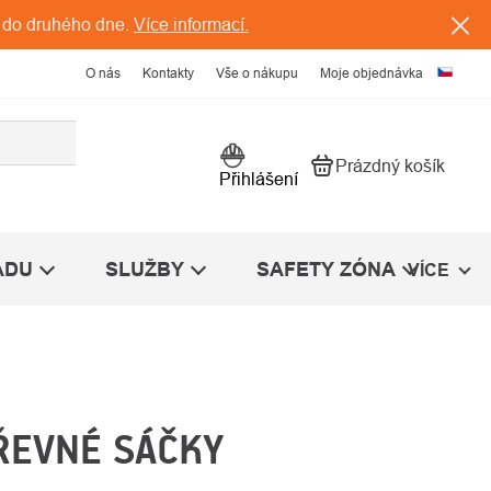
 do druhého dne.
Více informací.
O nás
Kontakty
Vše o nákupu
Moje objednávka
Prázdný košík
Nákupní košík
Přihlášení
ÁDU
SLUŽBY
SAFETY ZÓNA
VÍCE
ŘEVNÉ SÁČKY