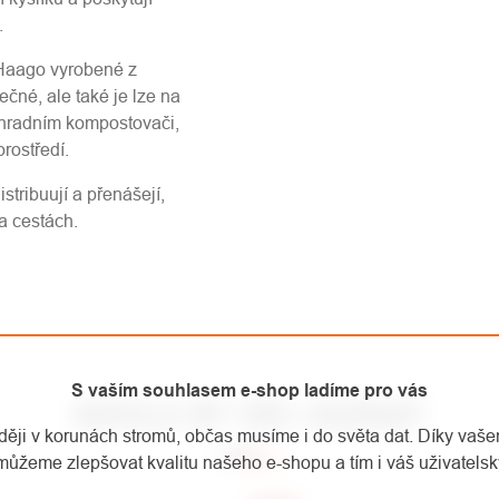
.
aago vyrobené z
ečné, ale také je lze na
ahradním kompostovači,
rostředí.
ribuují a přenášejí,
a cestách.
S vaším souhlasem e-shop ladíme pro vás
MOHLO BY VÁS ZAJÍMAT
aději v korunách stromů, občas musíme i do světa dat. Díky vaš
můžeme zlepšovat kvalitu našeho e-shopu a tím i váš uživatelský