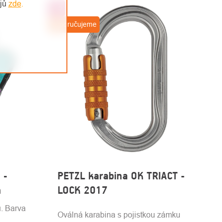
ajů
zde
.
Top
Doporučujeme
 -
PETZL karabina OK TRIACT -
á
LOCK 2017
u. Barva
Oválná karabina s pojistkou zámku