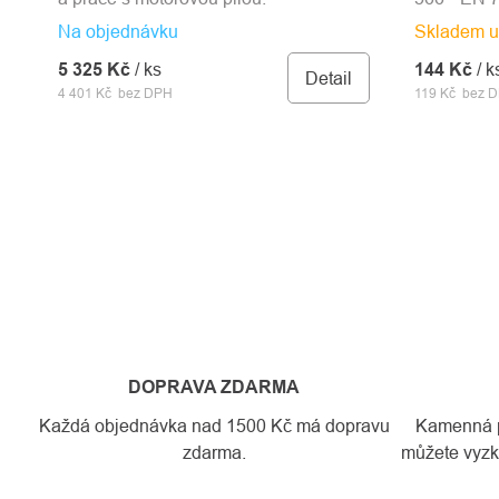
Na objednávku
Skladem u
5 325 Kč
/ ks
144 Kč
/ k
Detail
4 401 Kč bez DPH
119 Kč bez 
DOPRAVA ZDARMA
Každá objednávka nad 1500 Kč má dopravu
Kamenná pr
zdarma.
můžete vyzko