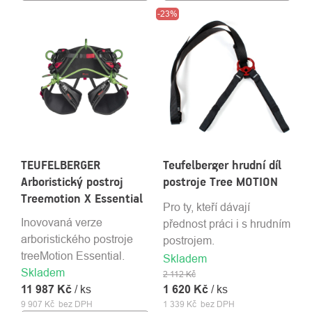
-23%
TEUFELBERGER
Teufelberger hrudní díl
Arboristický postroj
postroje Tree MOTION
Treemotion X Essential
Pro ty, kteří dávají
Inovovaná verze
přednost práci i s hrudním
arboristického postroje
postrojem.
treeMotion Essential.
Skladem
Skladem
2 112 Kč
11 987 Kč
/ ks
1 620 Kč
/ ks
9 907 Kč bez DPH
1 339 Kč bez DPH