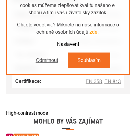
cookies můžeme zlepšovat kvalitu našeho e-
shopu a tím i váš uživatelský zážitek.
Název parametru
Parametr
Chcete vědět víc? Mrkněte na naše informace o
Kategorie
:
Podle profese
ochraně osobních údajů
zde
.
Profese
:
Arboristika, Stromolezec
Nastavení
Typ vybavení
:
Postroje
Odmítnout
Souhlasím
Zaměření
:
arboristika
Certifikace
:
EN 358
,
EN 813
High-contrast mode
MOHLO BY VÁS ZAJÍMAT