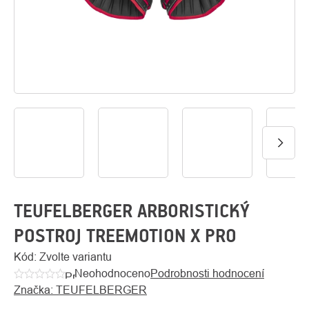
O
Kontakty
nás
TEUFELBERGER ARBORISTICKÝ
POSTROJ TREEMOTION X PRO
Kód:
Zvolte variantu
Neohodnoceno
Podrobnosti hodnocení
Průměrné
Značka:
TEUFELBERGER
hodnocení