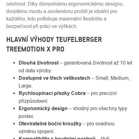
odolnost. Díky důmyslnému ergonomickému designu,
dvojitému mostu a zesílenému prošití je ideální pro
každého, kdo potřebuje maximální flexibilitu a
bezpečnost při práci ve výškách.
HLAVNÍ VÝHODY TEUFELBERGER
TREEMOTION X PRO
Dlouhá životnost
– garantovaná životnost až 10 let
od data výroby.
Dostupné ve třech velikostech
– Small, Medium,
Large.
Rychloupínací přezky Cobra
– pro precizní
přizpůsobení.
Ergonomický design
– vhodný pro všechny typy
postav.
Otevíratelné boční kroužky
– pro snadnou
výměnu spojení.
Kompatibilita s hrudními postroji
– čtyři