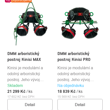
Top
Doporučujeme
DMM arboristický
DMM arboristický
postroj Kinisi MAX
postroj Kinisi PRO
Kinisi je modulární a
Kinisi je modulární a
odolný arboristický
odolný arboristický
postroj. Jeho vývoj
postroj. Jeho vývoj
Skladem
probíhal za úzké
Na objednávku
probíhal za úzké
21 299 Kč
spolupráce DMM a
/ ks
18 839 Kč
spolupráce DMM a
/ ks
17 602 Kč bez DPH
15 569 Kč bez DPH
Treemagineers.
Treemagineers.
Detail
Detail