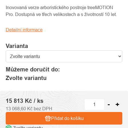
produktu
je
Inovovaná verze arboristického postroje treeMOTION
0,0
Pro. Dostupná ve třech velikostech a s životností 10 let.
z
5
Detailní informace
hvězdiček.
Varianta
Můžeme doručit do:
Zvolte variantu
15 813 Kč
/ ks
13 068,60 Kč bez DPH
Přidat do košíku