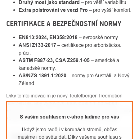
Druhý most jako standard
– pro větší variabilitu.
Extra polstrování ve verzi Pro
– pro vyšší komfort.
CERTIFIKACE A BEZPEČNOSTNÍ NORMY
EN813:2024, EN358:2018
– evropské normy.
ANSI Z133-2017
– certifikace pro arboristickou
práci.
ASTM F887-23, CSA Z259.1-05
– americké a
kanadské normy.
AS/NZS 1891.1:2020
– normy pro Austrálii a Nový
Zéland.
Díky těmto inovacím je nový Teufelberger Treemotion
navržen tak, aby vyhovoval individuálním potřebám
každého arboristy. Ať už hledáte univerzálnost nebo extra
S vaším souhlasem e-shop ladíme pro vás
komfort, tento postroj vás podrží při každém výstupu.
I když jsme raději v korunách stromů, občas
Doplňkové parametry
musíme i do světa dat. Díky vašemu souhlasu s