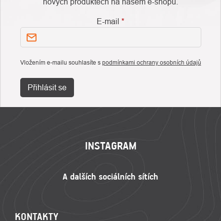
nových produktech na našem e-shopu.
E-mail
Vložením e-mailu souhlasíte s
podmínkami ochrany osobních údajů
Přihlásit se
ZÁPATÍ
INSTAGRAM
KONTAKTY