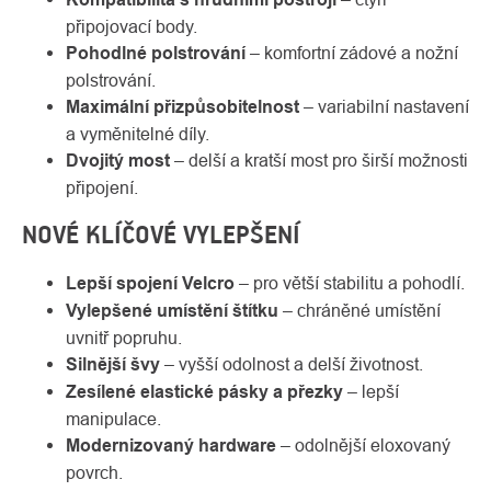
připojovací body.
Pohodlné polstrování
– komfortní zádové a nožní
polstrování.
Maximální přizpůsobitelnost
– variabilní nastavení
a vyměnitelné díly.
Dvojitý most
– delší a kratší most pro širší možnosti
připojení.
NOVÉ KLÍČOVÉ VYLEPŠENÍ
Lepší spojení Velcro
– pro větší stabilitu a pohodlí.
Vylepšené umístění štítku
– chráněné umístění
uvnitř popruhu.
Silnější švy
– vyšší odolnost a delší životnost.
Zesílené elastické pásky a přezky
– lepší
manipulace.
Modernizovaný hardware
– odolnější eloxovaný
povrch.