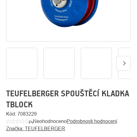
O
Kontakty
nás
TEUFELBERGER SPOUŠTĚCÍ KLADKA
TBLOCK
Kód:
7083229
Neohodnoceno
Podrobnosti hodnocení
Průměrné
Značka:
TEUFELBERGER
hodnocení