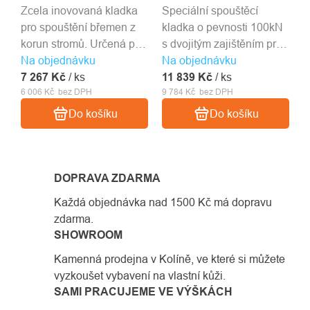
Zcela inovovaná kladka
Speciální spouštěcí
pro spouštění břemen z
kladka o pevnosti 100kN
korun stromů. Určená pro
s dvojitým zajištěním proti
Na objednávku
lana o průměru do 16mm.
Na objednávku
náhodnému otevření.
7 267 Kč
/ ks
11 839 Kč
/ ks
6 006 Kč bez DPH
9 784 Kč bez DPH
Do košíku
Do košíku
DOPRAVA ZDARMA
Každá objednávka nad 1500 Kč má dopravu
zdarma.
SHOWROOM
Kamenná prodejna v Kolíně, ve které si můžete
vyzkoušet vybavení na vlastní kůži.
SAMI PRACUJEME VE VÝŠKÁCH