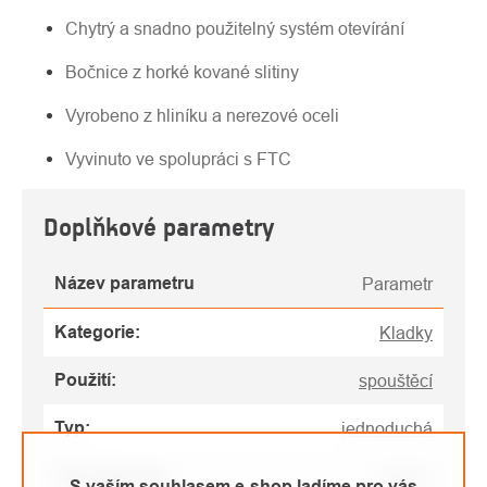
Chytrý a snadno použitelný systém otevírání
Bočnice z horké kované slitiny
Vyrobeno z hliníku a nerezové oceli
Vyvinuto ve spolupráci s FTC
Doplňkové parametry
Název parametru
Parametr
Kategorie
:
Kladky
Použití
:
spouštěcí
Typ
:
jednoduchá
Typ vybavení
:
Kladky
S vaším souhlasem e-shop ladíme pro vás