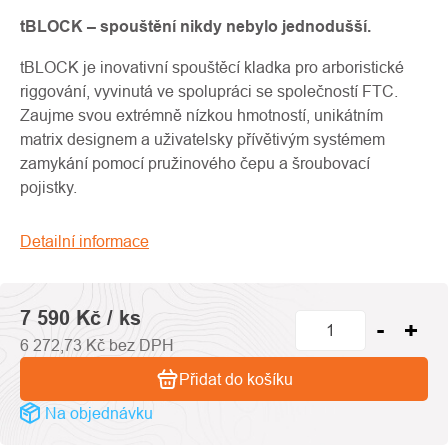
produktu
je
tBLOCK – spouštění nikdy nebylo jednodušší.
0,0
tBLOCK je inovativní spouštěcí kladka pro arboristické
z
riggování, vyvinutá ve spolupráci se společností FTC.
5
Zaujme svou extrémně nízkou hmotností, unikátním
hvězdiček.
matrix designem a uživatelsky přívětivým systémem
zamykání pomocí pružinového čepu a šroubovací
pojistky.
Detailní informace
7 590 Kč
/ ks
6 272,73 Kč bez DPH
Přidat do košíku
Na objednávku