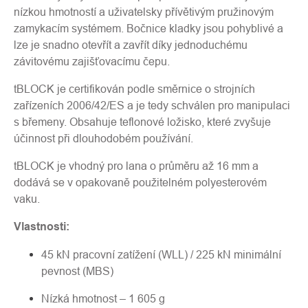
nízkou hmotností a uživatelsky přívětivým pružinovým
zamykacím systémem. Bočnice kladky jsou pohyblivé a
lze je snadno otevřít a zavřít díky jednoduchému
závitovému zajišťovacímu čepu.
tBLOCK je certifikován podle směrnice o strojních
zařízeních 2006/42/ES a je tedy schválen pro manipulaci
s břemeny. Obsahuje teflonové ložisko, které zvyšuje
účinnost při dlouhodobém používání.
tBLOCK je vhodný pro lana o průměru až 16 mm a
dodává se v opakovaně použitelném polyesterovém
vaku.
Vlastnosti:
45 kN pracovní zatížení (WLL) / 225 kN minimální
pevnost (MBS)
Nízká hmotnost – 1 605 g