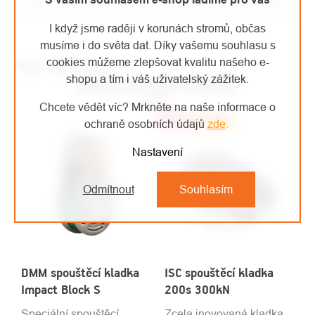
I když jsme raději v korunách stromů, občas
musíme i do světa dat. Díky vašemu souhlasu s
cookies můžeme zlepšovat kvalitu našeho e-
High-contrast mode
shopu a tím i váš uživatelský zážitek.
MOHLO BY VÁS ZAJÍMAT
Chcete vědět víc? Mrkněte na naše informace o
Top
Doporučujeme
ochraně osobních údajů
zde
.
Nastavení
Odmítnout
Souhlasím
DMM spouštěcí kladka
ISC spouštěcí kladka
Impact Block S
200s 300kN
Speciální spouštěcí
Zcela inovovaná kladka