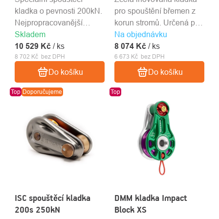
kladka o pevnosti 200kN.
pro spouštění břemen z
Nejpropracovanější
korun stromů. Určená pro
Skladem
produkt pro postupné
Na objednávku
lana o průměru do 20mm.
10 529 Kč
kácení stromů.
/ ks
8 074 Kč
/ ks
8 702 Kč bez DPH
6 673 Kč bez DPH
Do košíku
Do košíku
Top
Doporučujeme
Top
ISC spouštěcí kladka
DMM kladka Impact
200s 250kN
Block XS