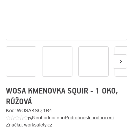
O
Kontakty
nás
WOSA KMENOVKA SQUIR - 1 OKO,
RŮŽOVÁ
Kód:
WOSAKSQ-1R4
Neohodnoceno
Podrobnosti hodnocení
Průměrné
Značka:
worksafety.cz
hodnocení