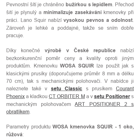
Pevnostní šítí je chráněno
bužírkou s lepidlem
. Přechod
šití je plynulý a
minimalizuje zasekávání
kmenovky při
práci. Lano Squir nabízí
vysokou pevnos a odolnost
.
Zároveň je lehké a poddajné, takže se sním dobře
pracuje.
Díky konečné
výrobě v České republice
nabízí
bezkonkurenční poměr ceny a kvality oproti jiným
produktům. Kmenovku
WOSA SQUIR
lze použít jak s
klasickými prusíky (doporučujeme průměr 8 mm a délku
70 cm), tak s mechanickými polohovači. V nabídce ji
naleznete také v
setu Classic
s prusíkem
Courant
Phoenix
a kladkou
CT ORBITER M
a v
setu Positioner
s
mechanickým polohovačem
ART POSITIONER 2 s
obratlíkem
.
Parametry produktu
WOSA kmenovka SQUIR - 1 oko,
růžová
: