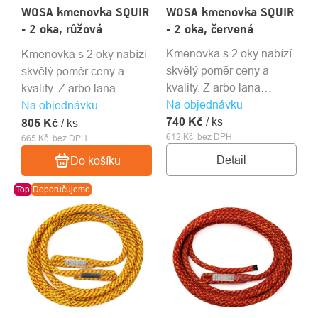
WOSA kmenovka SQUIR
WOSA kmenovka SQUIR
- 2 oka, růžová
- 2 oka, červená
Kmenovka s 2 oky nabízí
Kmenovka s 2 oky nabízí
skvělý poměr ceny a
skvělý poměr ceny a
kvality. Z arbo lana
kvality. Z arbo lana
Na objednávku
Courant Squir. Pevnostní
Courant Squir. Pevnostní
Na objednávku
740 Kč
šití kryto bužírkou s
/ ks
šití kryto bužírkou s
805 Kč
/ ks
612 Kč bez DPH
lepením.
665 Kč bez DPH
lepením.
Detail
Do košíku
Top
Doporučujeme