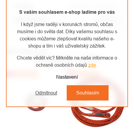
Profese
:
Arboristika, Stromolezec
S vaším souhlasem e-shop ladíme pro vás
Typ vybavení
:
Kmenovky
I když jsme raději v korunách stromů, občas
musíme i do světa dat. Díky vašemu souhlasu s
cookies můžeme zlepšovat kvalitu našeho e-
shopu a tím i váš uživatelský zážitek.
High-contrast mode
Chcete vědět víc? Mrkněte na naše informace o
MOHLO BY VÁS ZAJÍMAT
ochraně osobních údajů
zde
.
Top
Doporučujeme
Top
Doporučujeme
Nastavení
Odmítnout
Souhlasím