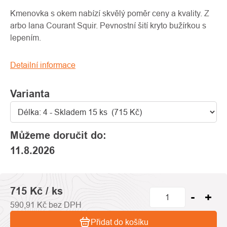
produktu
je
Kmenovka s okem nabízí skvělý poměr ceny a kvality. Z
0,0
arbo lana Courant Squir. Pevnostní šití kryto bužírkou s
z
lepením.
5
hvězdiček.
Detailní informace
Varianta
Můžeme doručit do:
11.8.2026
715 Kč
/ ks
590,91 Kč bez DPH
Přidat do košíku