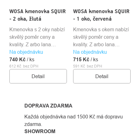
WOSA kmenovka SQUIR
WOSA kmenovka SQUIR
- 2 oka, žlutá
- 1 oko, červená
Kmenovka s 2 oky nabízí
Kmenovka s okem nabízí
skvělý poměr ceny a
skvělý poměr ceny a
kvality. Z arbo lana
kvality. Z arbo lana
Na objednávku
Courant Squir. Pevnostní
Na objednávku
Courant Squir. Pevnostní
740 Kč
šití kryto bužírkou s
/ ks
715 Kč
šití kryto bužírkou s
/ ks
612 Kč bez DPH
591 Kč bez DPH
lepením.
lepením.
Detail
Detail
DOPRAVA ZDARMA
Každá objednávka nad 1500 Kč má dopravu
zdarma.
SHOWROOM