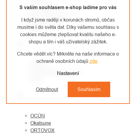
MONTURA
S vaším souhlasem e-shop ladíme pro vás
MORAVIA PLAST
I když jsme raději v korunách stromů, občas
Mountain Paws
musíme i do světa dat. Díky vašemu souhlasu s
MSR
cookies můžeme zlepšovat kvalitu našeho e-
shopu a tím i váš uživatelský zážitek.
N
Chcete vědět víc? Mrkněte na naše informace o
ochraně osobních údajů
zde
.
NESTLE
North American Rescue
Nastavení
Notch
Odmítnout
Souhlasím
O
OCÚN
Okatsune
ORTOVOX