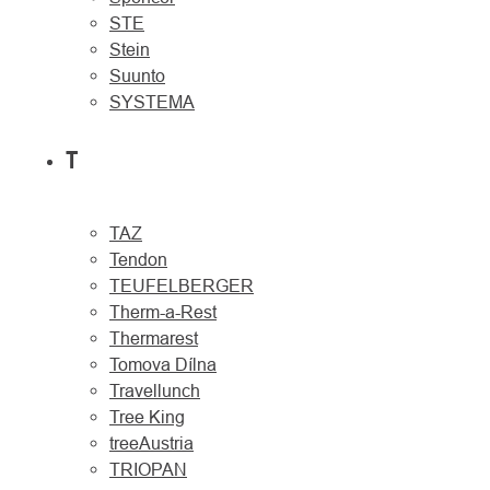
STE
Stein
Suunto
SYSTEMA
T
TAZ
Tendon
TEUFELBERGER
Therm-a-Rest
Thermarest
Tomova Dílna
Travellunch
Tree King
treeAustria
TRIOPAN