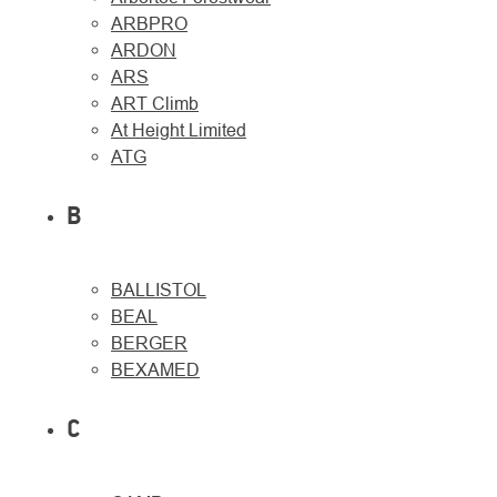
ARBPRO
ARDON
ARS
ART Climb
At Height Limited
ATG
B
BALLISTOL
O
Kontakty
nás
BEAL
BERGER
BEXAMED
C