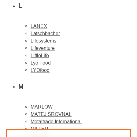
L
LANEX
Latschbacher
Lifesystems
Lifeventure
LittleLife
Lyo Food
LYOfood
M
MARLOW
MATEJ SROVNAL
Metaltrade International
MILLER
Montane