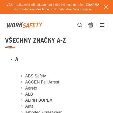
Přejít
Vážení zákazníci, při nákupu nad 1.500 Kč máte doručení
ZDARMA!
na
Zboží skladem odesíláme do druhého dne.
Více informací.
obsah
VŠECHNY ZNAČKY A-Z
CZK
Přihláš
/
A
ABS Safety
ACCEN Fall Arrest
Agreto
ALB
ALPIN-BUPEX
Antal
Arbortec Forestwear