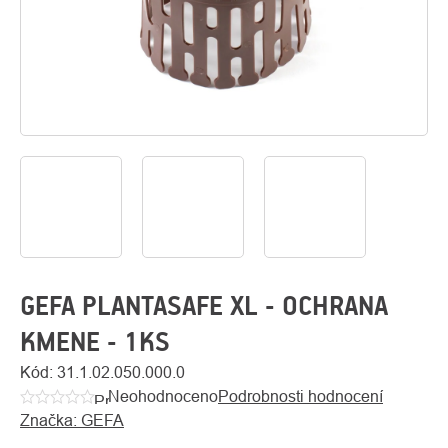
O
Kontakty
nás
GEFA PLANTASAFE XL - OCHRANA
KMENE - 1KS
Kód:
31.1.02.050.000.0
Neohodnoceno
Podrobnosti hodnocení
Průměrné
Značka:
GEFA
hodnocení