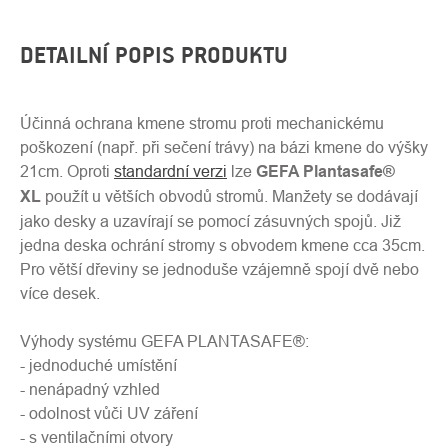
DETAILNÍ POPIS PRODUKTU
Účinná ochrana kmene stromu proti mechanickému
poškození (např. při sečení trávy) na bázi kmene do výšky
21cm. Oproti
standardní verzi
lze
GEFA Plantasafe®
XL
použít u větších obvodů stromů. Manžety se dodávají
jako desky a uzavírají se pomocí zásuvných spojů. Již
jedna deska ochrání stromy s obvodem kmene cca 35cm.
Pro větší dřeviny se jednoduše vzájemně spojí dvě nebo
více desek.
Výhody systému GEFA PLANTASAFE®:
- jednoduché umístění
- nenápadný vzhled
- odolnost vůči UV záření
- s ventilačními otvory