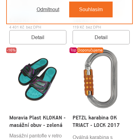
je vhodná pro práce v
cm / 22 kN / EN 354 • EN
Odmítnout
Souhlasím
Na objednávku
lese a práce s motorovou
Skladem u dodavatele
566 • EN 795B
5 325 Kč
pilou.
/ ks
144 Kč
/ ks
4 401 Kč bez DPH
119 Kč bez DPH
Detail
Detail
-16%
Top
Doporučujeme
Moravia Plast KLOKAN -
PETZL karabina OK
masážní obuv - zelená
TRIACT - LOCK 2017
Masážní pantofle v retro
Oválná karabina s