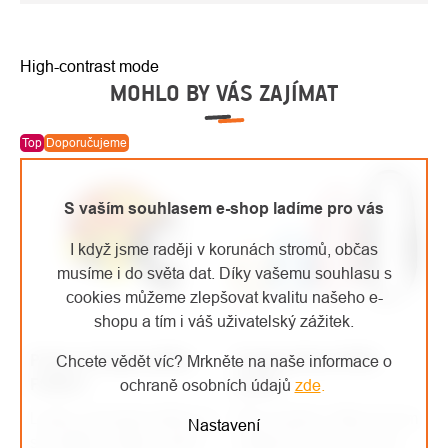
High-contrast mode
MOHLO BY VÁS ZAJÍMAT
Top
Doporučujeme
S vaším souhlasem e-shop ladíme pro vás
I když jsme raději v korunách stromů, občas
musíme i do světa dat. Díky vašemu souhlasu s
cookies můžeme zlepšovat kvalitu našeho e-
shopu a tím i váš uživatelský zážitek.
Protos Integral přilba
Singing Rock OPEN
Chcete vědět víc? Mrkněte na naše informace o
FOREST
SLING
ochraně osobních údajů
zde
.
Lehká, pohodlná přilba se
Šitá smyčka / šířka 20 mm
Nastavení
sluchátky a štítem, která
/ délka 60, 80, 120, 150