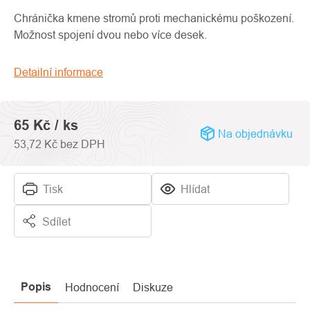
produktu
je
Chránička kmene stromů proti mechanickému poškození.
0,0
Možnost spojení dvou nebo více desek.
z
5
Detailní informace
hvězdiček.
65 Kč
/ ks
Na objednávku
53,72 Kč bez DPH
Tisk
Hlídat
Sdílet
Popis
Hodnocení
Diskuze