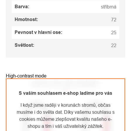
Barva
:
stříbrná
Hmotnost
:
72
Pevnost v hlavní ose
:
25
Světlost
:
22
High-contrast mode
MOHLO BY VÁS ZAJÍMAT
S vaším souhlasem e-shop ladíme pro vás
I když jsme raději v korunách stromů, občas
musíme i do světa dat. Díky vašemu souhlasu s
cookies můžeme zlepšovat kvalitu našeho e-
shopu a tím i váš uživatelský zážitek.