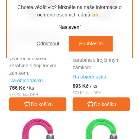
Chcete vědět víc? Mrkněte na naše informace o
ochraně osobních údajů
zde
.
Nastavení
ISC karabina KL121
ISC karabina KL121
Oval Supersafe captive
Oval Supersafe
Odmítnout
Souhlasím
pin
Oválná hliníková
Oválná hliníková
karabina s trojčinným
karabina s trojčinným
zámkem.
zámkem.
Na objednávku
Na objednávku
693 Kč
/ ks
766 Kč
/ ks
573 Kč bez DPH
633 Kč bez DPH
Do košíku
Do košíku