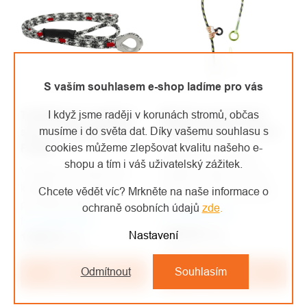
S vaším souhlasem e-shop ladíme pro vás
Teufelberger cambium
Edelrid nastavitelný
I když jsme raději v korunách stromů, občas
saver canopyANCHOR
Cambium Saver 125cm
musíme i do světa dat. Díky vašemu souhlasu s
Fimble
cookies můžeme zlepšovat kvalitu našeho e-
Nastavitelný chránič
shopu a tím i váš uživatelský zážitek.
Všestranný nástroj pro
cambia v délce 125cm,
každého stromolezce
Chcete vědět víc? Mrkněte na naše informace o
jehož součástí je prusík.
použitelný jako
ochraně osobních údajů
zde
.
Na objednávku
Na objednávku
víceúčelový kotvicí bod
1 862 Kč
/ ks
Nastavení
1 989 Kč
pro různé aplikace na
/ ks
1 539 Kč bez DPH
1 644 Kč bez DPH
stromě.
Odmítnout
Souhlasím
Do košíku
Do košíku