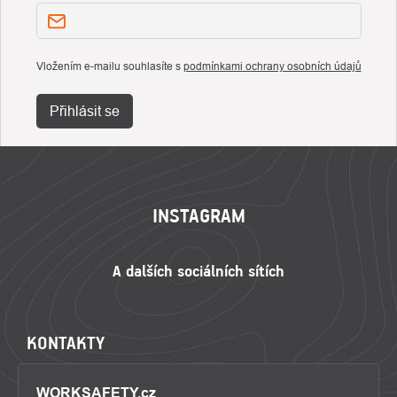
Vložením e-mailu souhlasíte s
podmínkami ochrany osobních údajů
Přihlásit se
ZÁPATÍ
INSTAGRAM
KONTAKTY
WORKSAFETY.cz