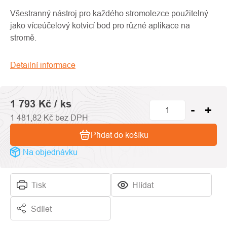
produktu
je
Všestranný nástroj pro každého stromolezce použitelný
0,0
jako víceúčelový kotvicí bod pro různé aplikace na
z
stromě.
5
hvězdiček.
Detailní informace
1 793 Kč
/ ks
1 481,82 Kč bez DPH
Přidat do košíku
Na objednávku
Tisk
Hlídat
Sdílet