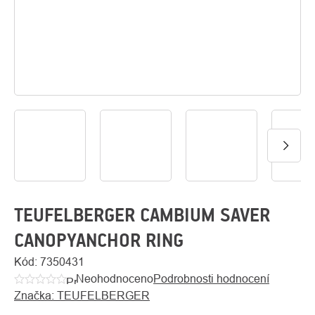
O
Kontakty
nás
TEUFELBERGER CAMBIUM SAVER
CANOPYANCHOR RING
Kód:
7350431
Neohodnoceno
Podrobnosti hodnocení
Průměrné
Značka:
TEUFELBERGER
hodnocení