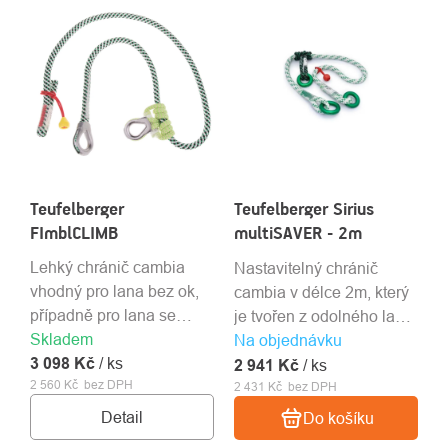
Teufelberger
Teufelberger Sirius
FImblCLIMB
multiSAVER - 2m
Lehký chránič cambia
Nastavitelný chránič
vhodný pro lana bez ok,
cambia v délce 2m, který
případně pro lana se
je tvořen z odolného lana
Skladem
zapleteným okem
o průměru 12mm.
Na objednávku
3 098 Kč
technologií sliced (např.
/ ks
2 941 Kč
/ ks
2 560 Kč bez DPH
Tachyon)..
2 431 Kč bez DPH
Detail
Do košíku