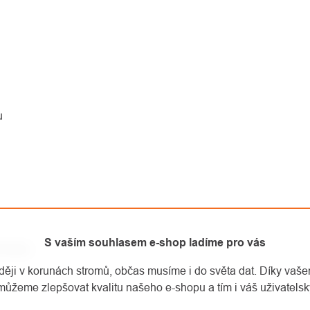
u
S vaším souhlasem e-shop ladíme pro vás
m krasu
aději v korunách stromů, občas musíme i do světa dat. Díky vaš
můžeme zlepšovat kvalitu našeho e-shopu a tím i váš uživatelský