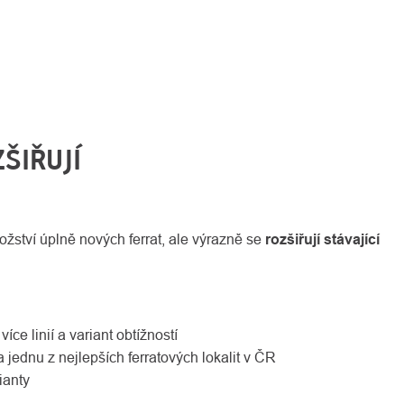
ŠIŘUJÍ
žství úplně nových ferrat, ale výrazně se
rozšiřují stávající
íce linií a variant obtížností
 jednu z nejlepších ferratových lokalit v ČR
ianty