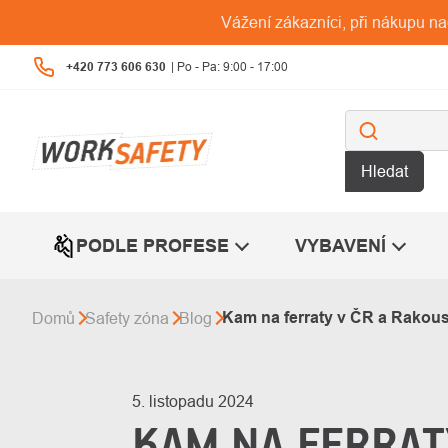
Přejít
Vážení zákazníci, při nákupu n
na
obsah
+420 773 606 630
Hledat
PODLE PROFESE
VYBAVENÍ
Kam na ferraty v ČR a Rakou
Domů
Safety zóna
Blog
5. listopadu 2024
KAM NA FERRAT