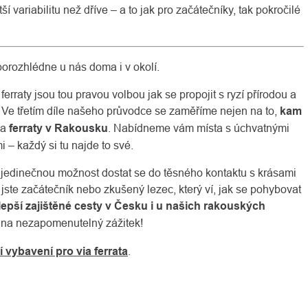
 variabilitu než dříve – a to jak pro začátečníky, tak pokročilé
t porozhlédne u nás doma i v okolí.
ferraty jsou tou pravou volbou jak se propojit s ryzí přírodou a
y. Ve třetím díle našeho průvodce se zaměříme nejen na to,
kam
na
ferraty v Rakousku
. Nabídneme vám místa s úchvatnými
i – každý si tu najde to své.
í jedinečnou možnost dostat se do těsného kontaktu s krásami
ž jste začátečník nebo zkušený lezec, který ví, jak se pohybovat
jlepší zajištěné cesty v Česku i u našich rakouských
mi na nezapomenutelný zážitek!
í vybavení pro via ferrata
.