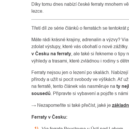
Díky tomu dnes nabízí české ferraty mnohem větší
lezce.
Třetí díl ze série článků o ferratách se tentokrá
Máte rádi krásné krajiny, adrenalin a výzvy? Via 
zdolat výstupy, které vás obohatí o nové zážitk
v Česku na ferraty
, ale také si řekneme o tipy 
výhledy a trasami, které zvládnou i rodiny s dětm
Ferraty nejsou jen o lezení po skalách. Nabízej
přírody a užít si pocit svobody ve výškách. Ať u
na ferratě, tento článek vás nasměruje na
ty ne
sousedů
. Připravte si vybavení a pojďte s ná
→ Nezapomeňte si také přečíst, jaké je
základn
Ferraty v Česku:
Via ferrata Poustevna u Ústí nad Labem