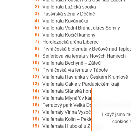
Via ferrata Lužická spojka
Pastýřská stěna v Děčíně
Via ferrata Kavárnička
Via ferrata Vodní Brána, okres Semily
Via ferrata Kočičí kameny
Horolezecká aréna Liberec
První česká bioferrata v Bečově nad Teplo
Seifertova via ferrata v Nových Hamrech
Via ferrata Bechyně – Zářečí
První česká via ferrata v Táboře
Via ferrata Havranka v Českém Krumlově
Via ferrata Cakle v Pardubickém kraji
Via ferrata Slánská hora
Via ferrata Mlynářův kámen
Ferratový park Velká Dohoda v Moravské
Via ferraty Vír na Vysočině
I když jsme r
Via ferrata Kolín – Peklo
cookies 
Via ferrata Hluboká u Znojma