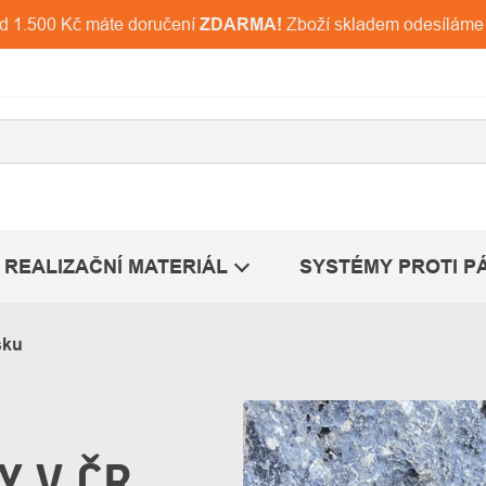
ad 1.500 Kč máte doručení
ZDARMA!
Zboží skladem odesíláme
REALIZAČNÍ MATERIÁL
SYSTÉMY PROTI P
sku
Y V ČR