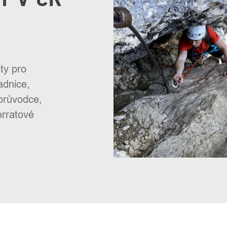
ty pro
adnice,
 průvodce,
erratové