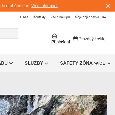
 do druhého dne.
Více informací.
O nás
Kontakty
Vše o nákupu
Moje objednávka
Prázdný košík
Nákupní košík
Přihlášení
ÁDU
SLUŽBY
SAFETY ZÓNA
VÍCE