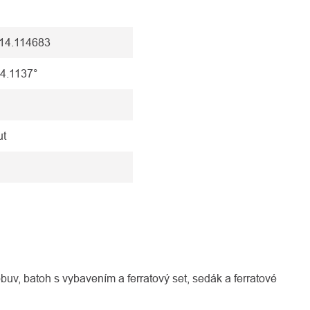
í
 14.114683
14.1137°
ut
buv, batoh s vybavením a ferratový set, sedák a ferratové