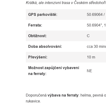
Krátká, ale intenzivní trasa v Českém středohoř
GPS parkoviště:
50.69064 /
Ferrata:
50.6904°, 
Obtížnost:
C
Doba absolvování:
cca 30 min
Převýšení:
10 m
Možnost zapůjčení vybavení
NE
na ferraty:
Doporučená
výbava na ferraty
: helma, pevná o
rukavice.