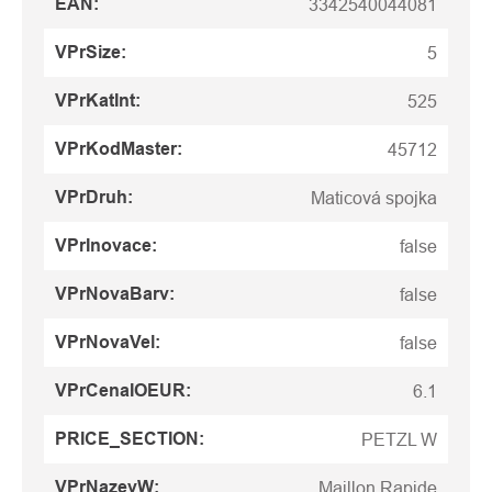
EAN
:
3342540044081
VPrSize
:
5
VPrKatInt
:
525
VPrKodMaster
:
45712
VPrDruh
:
Maticová spojka
VPrInovace
:
false
VPrNovaBarv
:
false
VPrNovaVel
:
false
VPrCenaIOEUR
:
6.1
PRICE_SECTION
:
PETZL W
VPrNazevW
:
Maillon Rapide