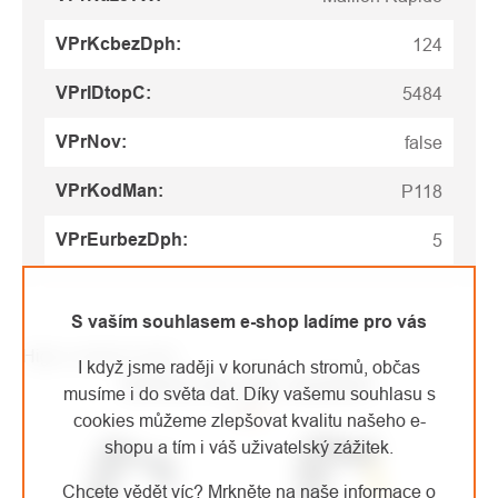
VPrKcbezDph
:
124
VPrIDtopC
:
5484
VPrNov
:
false
VPrKodMan
:
P118
VPrEurbezDph
:
5
S vaším souhlasem e-shop ladíme pro vás
High-contrast mode
I když jsme raději v korunách stromů, občas
MOHLO BY VÁS ZAJÍMAT
musíme i do světa dat. Díky vašemu souhlasu s
cookies můžeme zlepšovat kvalitu našeho e-
shopu a tím i váš uživatelský zážitek.
Chcete vědět víc? Mrkněte na naše informace o