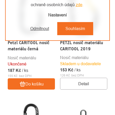
ochraně osobních údajů
zde
.
Nastavení
Odmítnout
Souhlasím
Petzl CARITOOL nosič
PETZL nosič materiálu
materiálu černá
CARITOOL 2019
Nosič materiálu
Nosič materiálu
Skladem u dodavatele
Ukončené
153 Kč
/ ks
187 Kč
/ ks
126 Kč bez DPH
155 Kč bez DPH
Detail
Do košíku