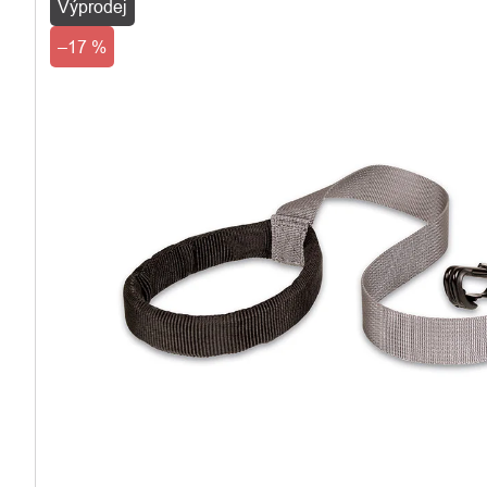
Výprodej
–17 %