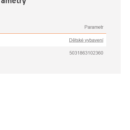
rametry
Parametr
Dětské vybavení
5031863102360