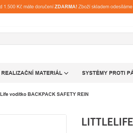
ad 1.500 Kč máte doručení
ZDARMA!
Zboží skladem odesíláme
REALIZAČNÍ MATERIÁL
SYSTÉMY PROTI P
leLife vodítko BACKPACK SAFETY REIN
LITTLELIF