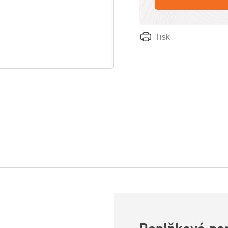
Tisk
U