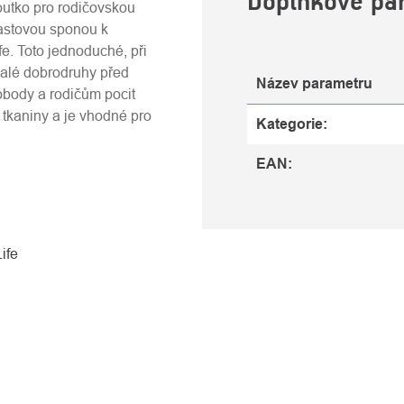
Doplňkové pa
outko pro rodičovskou
lastovou sponou k
fe. Toto jednoduché, při
malé dobrodruhy před
Název parametru
obody a rodičům pocit
 tkaniny a je vhodné pro
Kategorie
:
EAN
:
ife