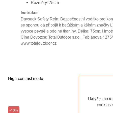
Rozměry: 75cm
Instrukce:
Daysack Safety Rein: Bezpečnostní vodítko pro kont
se sponou dá připojit k batůžkům a kšírám značky Li
vysoce pevné a odolné tkaniny. Délka: 75cm. Hmot
Čína Dovozce: TotalOutdoor s.r.o., Fabiánova 1275/
www.totaloutdoor.cz
High-contrast mode
I když jsme r
cookies 
-10%