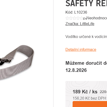
SAFETY RE
Kód:
L10236
Neohodnoc
Průměrné
Značka:
LittleLife
hodnocení
produktu
je
Vodítko určené k vodícím
0,0
z
Detailní informace
5
hvězdiček.
Můžeme doručit d
12.8.2026
189 Kč
/ ks
229
156,20 Kč bez DPH