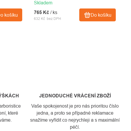
Skladem
765 Kč
/ ks
o košíku
Do košíku
632 Kč bez DPH
VÝŠKÁCH
JEDNODUCHÉ VRÁCENÍ ZBOŽÍ
rboristice
Vaše spokojenost je pro nás prioritou číslo
ní, které
jedna, a proto se případné reklamace
váme.
snažíme vyřídit co nejrychleji a s maximální
péčí.