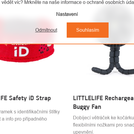
 vědět víc? Mrkněte na naše informace o ochraně osobních úd
Nastavení
Odmítnout
Souhlasím
FE Safety iD Strap
LITTLELIFE Rechargea
Buggy Fan
amek s identifikačními štítky
Dobíjecí větráček ke kočárku
t a info pro případného
flexibilními nožkami pro sna
upevnění.