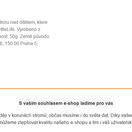
rolu nad dítětem, které
ttleLife. Vyrobeno z
nost: 50g. Země původu:
6, 150 00 Praha 5,
MOHLO BY VÁS ZAJÍMAT
S vaším souhlasem e-shop ladíme pro vás
aději v korunách stromů, občas musíme i do světa dat. Díky vaš
můžeme zlepšovat kvalitu našeho e-shopu a tím i váš uživatelský