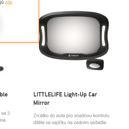
ajů
zde
.
ble
LITTLELIFE Light-Up Car
Mirror
 se 3
Zrcátko do auta pro snadnou kontrolu
dné
dítěte ve vajíčku na zadním sedadle.