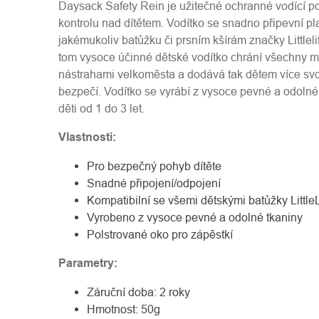
Daysack Safety Rein je užitečné ochranné vodící p
kontrolu nad dítětem. Vodítko se snadno připevní p
jakémukoliv batůžku či prsním kšírám značky Littleli
tom vysoce účinné dětské vodítko chrání všechny 
nástrahami velkoměsta a dodává tak dětem více sv
bezpečí. Vodítko se vyrábí z vysoce pevné a odolné
děti od 1 do 3 let.
Vlastnosti:
Pro bezpečný pohyb dítěte
Snadné připojení/odpojení
Kompatibilní se všemi dětskými batůžky LittleL
Vyrobeno z vysoce pevné a odolné tkaniny
Polstrované oko pro zápěstkí
Parametry:
Záruční doba: 2 roky
Hmotnost: 50g