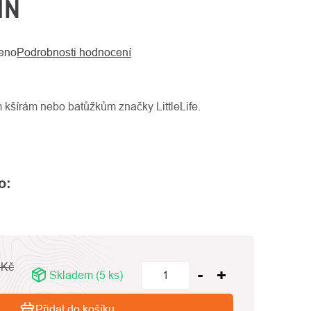
IN
eno
Podrobnosti hodnocení
 kšírám nebo batůžkům značky LittleLife.
o:
 Kč
Skladem
(5 ks)
Přidat do košíku