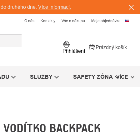
 do druhého dne.
Více informací.
O nás
Kontakty
Vše o nákupu
Moje objednávka
Prázdný košík
Nákupní košík
Přihlášení
ÁDU
SLUŽBY
SAFETY ZÓNA
VÍCE
E VODÍTKO BACKPACK