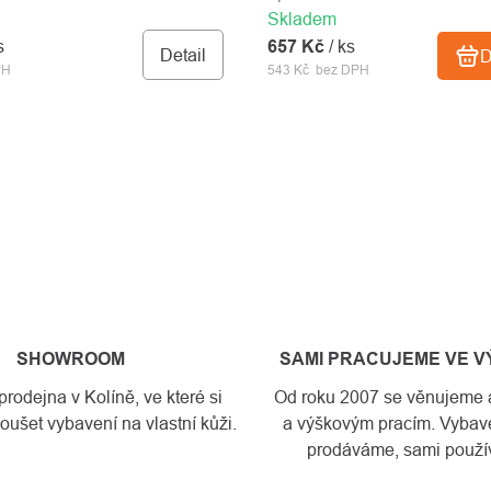
Skladem
s
657 Kč
/ ks
Detail
D
PH
543 Kč bez DPH
SHOWROOM
SAMI PRACUJEME VE 
odejna v Kolíně, ve které si
Od roku 2007 se věnujeme a
ušet vybavení na vlastní kůži.
a výškovým pracím. Vybave
prodáváme, sami použí