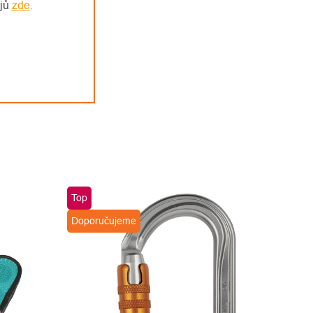
ajů
zde
.
Top
Doporučujeme