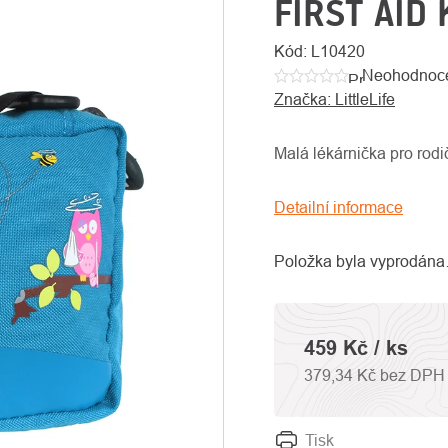
FIRST AID 
Kód:
L10420
Neohodnoc
Průměrné
Značka:
LittleLife
hodnocení
produktu
je
Malá lékárnička pro rodi
0,0
z
Detailní informace
5
hvězdiček.
Položka byla vyprodán
459 Kč
/ ks
379,34 Kč bez DPH
Tisk