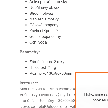
Antiseptické ubrousky
Nepřilnavý obvaz
Střední obvaz
Náplasti s motivy
Gázové tampony
Zavírací špendlík
Gel na popáleniny
Oční voda
Parametry:
Záruční doba: 2 roky
Hmotnost: 211g
Rozměry: 130x90x50mm
Instrukce:
Mini First Aid Kit: Malá lékárnička, která by měla bý
I když jsme r
Vašeho vybavení na výlety. Lehká a praktická sada 
cookies 
zraněních. Rozměry: 130x90x50mm Hmotnost: 211
Dovozce: TotalOutdoor s.r.o., Fabiánova 1275/6, 15