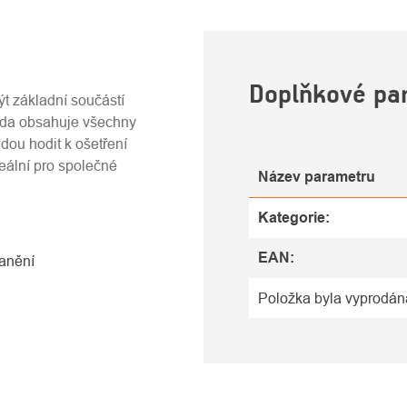
U
Doplňkové pa
být základní součástí
ada obsahuje všechny
dou hodit k ošetření
eální pro společné
Název parametru
Kategorie
:
EAN
:
ranění
Položka byla vyprodá