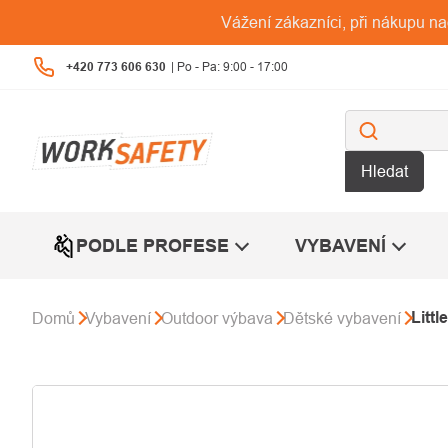
Přejít
Vážení zákazníci, při nákupu n
na
obsah
+420 773 606 630
Hledat
PODLE PROFESE
VYBAVENÍ
Littl
Domů
Vybavení
Outdoor výbava
Dětské vybavení