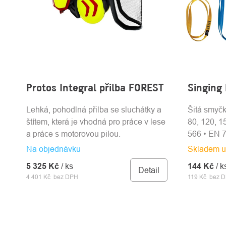
Protos Integral přilba FOREST
Singing
Lehká, pohodlná přilba se sluchátky a
Šitá smyčk
štítem, která je vhodná pro práce v lese
80, 120, 1
a práce s motorovou pilou.
566 • EN 
Na objednávku
Skladem u
5 325 Kč
/ ks
144 Kč
/ k
Detail
4 401 Kč bez DPH
119 Kč bez 