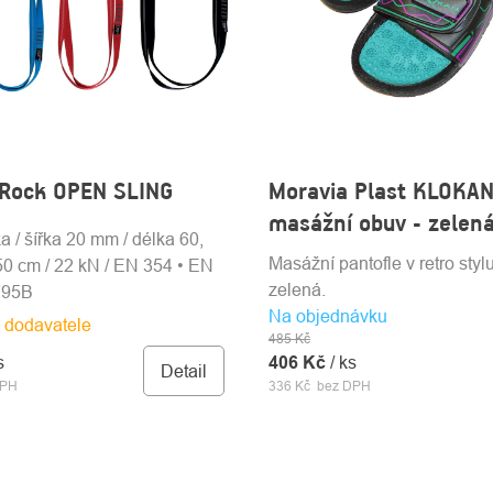
 Rock OPEN SLING
Moravia Plast KLOKAN
masážní obuv - zelen
a / šířka 20 mm / délka 60,
Masážní pantofle v retro styl
50 cm / 22 kN / EN 354 • EN
zelená.
795B
Na objednávku
 dodavatele
485 Kč
s
406 Kč
/ ks
Detail
DPH
336 Kč bez DPH