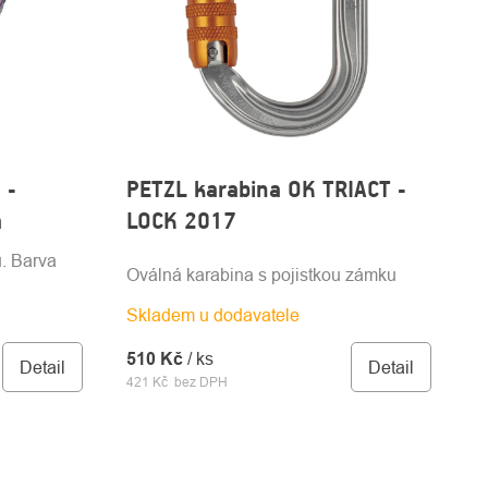
 -
PETZL karabina OK TRIACT -
á
LOCK 2017
u. Barva
Oválná karabina s pojistkou zámku
Skladem u dodavatele
510 Kč
/ ks
Detail
Detail
421 Kč bez DPH