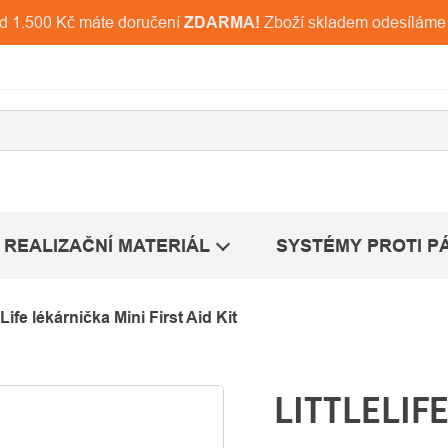
ad 1.500 Kč máte doručení
ZDARMA!
Zboží skladem odesíláme
REALIZAČNÍ MATERIÁL
SYSTÉMY PROTI P
eLife lékárnička Mini First Aid Kit
LITTLELIF