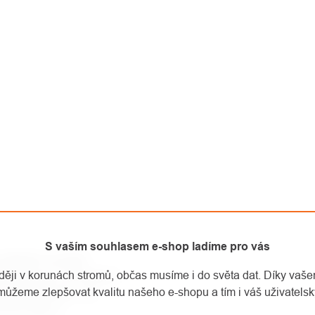
S vaším souhlasem e-shop ladíme pro vás
t základní součástí
aději v korunách stromů, občas musíme i do světa dat. Díky vaš
první pomoci při lehkých
můžeme zlepšovat kvalitu našeho e-shopu a tím i váš uživatelský
g Země původu: UK
0 00 Praha 5,