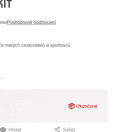
KIT
eno
Podrobnosti hodnocení
če malých cestovatelů a sportovců.
a…
Ukončené
Hlídat
Sdílet