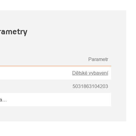
rametry
Parametr
Dětské vybavení
5031863104203
na…