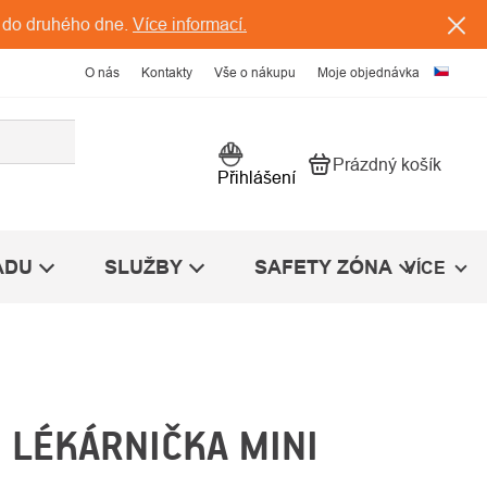
 do druhého dne.
Více informací.
O nás
Kontakty
Vše o nákupu
Moje objednávka
Prázdný košík
Nákupní košík
Přihlášení
ÁDU
SLUŽBY
SAFETY ZÓNA
VÍCE
E LÉKÁRNIČKA MINI