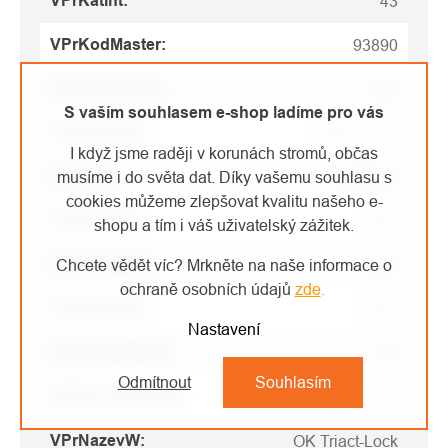
VPrKatInt
:
43
VPrKodMaster
:
93890
Základní barva
:
Bílá
S vaším souhlasem e-shop ladíme pro vás
VPrKodFoto
:
M33A_TLN
I když jsme raději v korunách stromů, občas
VPrDruh
:
musíme i do světa dat. Díky vašemu souhlasu s
Karabina
cookies můžeme zlepšovat kvalitu našeho e-
VPrInovace
:
false
shopu a tím i váš uživatelský zážitek.
VPrNovaBarv
:
Chcete vědět víc? Mrkněte na naše informace o
false
ochraně osobních údajů
zde
.
VPrNovaVel
:
false
Nastavení
VPrCenaIOEUR
:
26
Odmítnout
Souhlasím
PRICE_SECTION
:
PETZL W
VPrNazevW
:
OK Triact-Lock