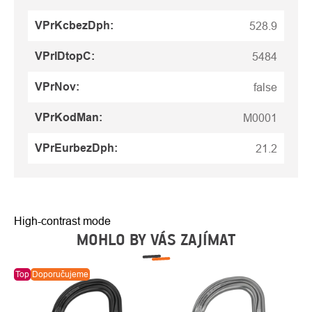
VPrKcbezDph
:
528.9
VPrIDtopC
:
5484
VPrNov
:
false
VPrKodMan
:
M0001
VPrEurbezDph
:
21.2
High-contrast mode
MOHLO BY VÁS ZAJÍMAT
Top
Doporučujeme