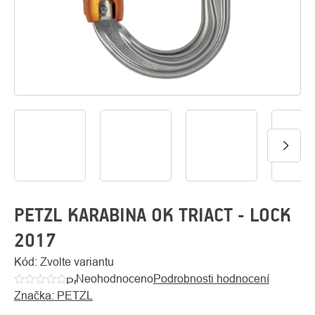
O
Kontakty
nás
PETZL KARABINA OK TRIACT - LOCK
2017
Kód:
Zvolte variantu
Neohodnoceno
Podrobnosti hodnocení
Průměrné
Značka:
PETZL
hodnocení