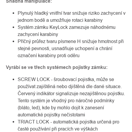
Snadná manipulace:
Plynulý hladký vnitřní tvar snižuje riziko zachycení v
jednom bodě a umožňuje rotaci karabiny
Systém zámku KeyLock zamezuje náhodnému
zachycení karabiny
Příčný průřez tvaru písmene H snižuje hmotnost při
stejné pevnosti, usnadňuje uchopení a chrání
označení karabiny proti oděru
Vyrábí se ve třech systémech pojistky zámku:
SCREW LOCK - šroubovací pojistka, může se
používat zajištěná nebo djištěná dle dané situace.
Červený indikátor signalizuje nezajištěnou pojistku.
Tento systém je vhodný pro náročné podmínky
(bláto, led), kde by mohlo dojít k zanesení
automatické pojistky nečistotami
TRIACT LOCK - automatická pojistka určená pro
časté používání při pracích ve výškách