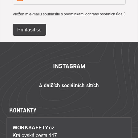
Vložením e-mailu souhlasíte s
podmínkami ochrany osobních údajů
Přihlásit se
ZÁPATÍ
INSTAGRAM
KONTAKTY
WORKSAFETY.cz
Královská cesta 147