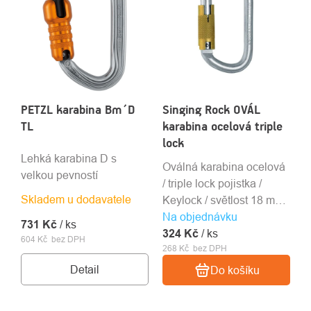
PETZL karabina Bm´D
Singing Rock OVÁL
TL
karabina ocelová triple
lock
Lehká karabina D s
Oválná karabina ocelová
velkou pevností
/ triple lock pojistka /
Skladem u dodavatele
Keylock / světlost 18 mm /
Na objednávku
30 kN / 195 g
731 Kč
/ ks
324 Kč
/ ks
604 Kč bez DPH
268 Kč bez DPH
Detail
Do košíku