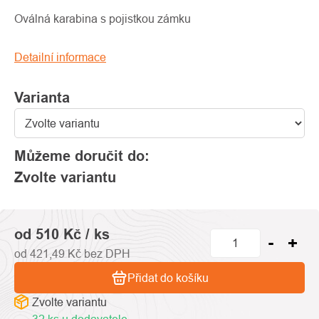
produktu
je
Oválná karabina s pojistkou zámku
0,0
z
Detailní informace
5
hvězdiček.
Varianta
Můžeme doručit do:
Zvolte variantu
od
510 Kč
/ ks
od
421,49 Kč
bez DPH
Přidat do košíku
Zvolte variantu