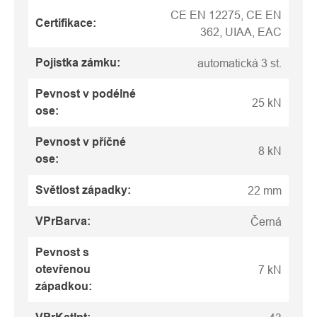
CE EN 12275, CE EN
Certifikace
:
362, UIAA, EAC
Pojistka zámku
:
automatická 3 st.
Pevnost v podélné
25 kN
ose
:
Pevnost v příčné
8 kN
ose
:
Světlost západky
:
22 mm
VPrBarva
:
Černá
Pevnost s
otevřenou
7 kN
západkou
: