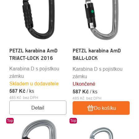
PETZL karabina AmD
PETZL karabina AmD
TRIACT-LOCK 2016
BALL-LOCK
Karabina D s pojistkou
Karabina D s pojistkou
zámku
zámku
Skladem u dodavatele
Ukončené
587 Kč
/ ks
587 Kč
/ ks
485 Kč bez DPH
485 Kč bez DPH
Detail
Do košíku
Top
Top