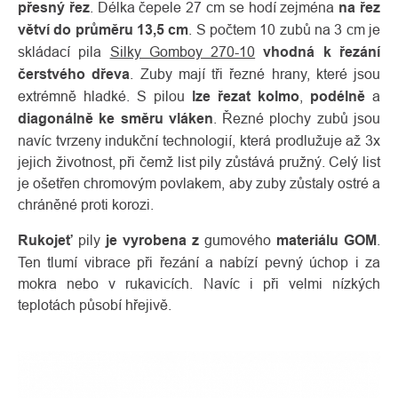
přesný řez
. Délka čepele 27 cm se hodí zejména
na řez
větví do průměru 13,5 cm
. S počtem 10 zubů na 3 cm je
skládací pila
Silky Gomboy 270-10
vhodná k řezání
čerstvého dřeva
. Zuby mají tři řezné hrany, které jsou
extrémně hladké. S pilou
lze řezat kolmo
,
podélně
a
diagonálně ke směru vláken
. Řezné plochy zubů jsou
navíc tvrzeny indukční technologií, která prodlužuje až 3x
jejich životnost, při čemž list pily zůstává pružný. Celý list
je ošetřen chromovým povlakem, aby zuby zůstaly ostré a
chráněné proti korozi.
Rukojeť
pily
je vyrobena
z
gumového
materiálu GOM
.
Ten tlumí vibrace při řezání a nabízí pevný úchop i za
mokra nebo v rukavicích. Navíc i při velmi nízkých
teplotách působí hřejivě.