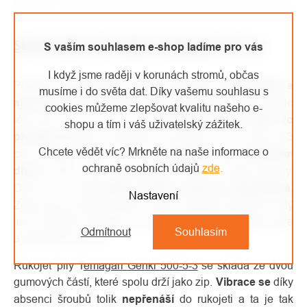
SILKY RUČNÍ PILA GENKI TEMAGARI 500-5-3
S vaším souhlasem e-shop ladíme pro vás
I když jsme raději v korunách stromů, občas
Poslední
novinka
je
určená především
pro lesníky
a
musíme i do světa dat. Díky vašemu souhlasu s
arboristy k řezu velkých větví a kmenů
. Délka čepele
cookies můžeme zlepšovat kvalitu našeho e-
této pily je 50 cm. Je tedy
vhodná na řez větví do
shopu a tím i váš uživatelský zážitek.
průměru 25 cm
. S progresivním počtem 5 až 3 zuby na 3
Chcete vědět víc? Mrkněte na naše informace o
cm, odvede nejlepší práci na
měkkém
nebo
čerstvém
ochraně osobních údajů
zde
.
dřevě
. Zuby z listu nevybočují a mají čtyři řezné plochy.
Díky tomu je
řez čistý, snazší a pila se nezasekává.
Nastavení
Zuby pily je možné brousit k tomu určeným pilníkem. Celý
list je ošetřen niklovým povrchem, aby zuby zůstaly ostré
Odmítnout
Souhlasím
a chráněné proti rzi.
Rukojeť pily T
emagari Genki 500-5-3
se skládá ze dvou
gumových částí, které spolu drží jako zip.
Vibrace
se
díky
absenci šroubů tolik
nepřenáší
do rukojeti a ta je tak