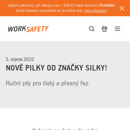
Přejít
Vážení zákazníci, při nákupu nad 1.500 Kč máte doručení
ZDARMA!
na
Zboží skladem odesíláme do druhého dne.
Více informací.
obsah
CZK
Přihláš
/
5. srpna 2022
NOVÉ PILKY OD ZNAČKY SILKY!
Ruční pily pro čistý a přesný řez.