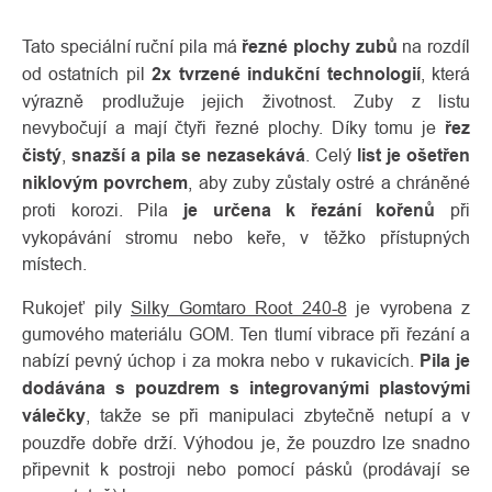
Tato speciální ruční pila má
řezné plochy zubů
na rozdíl
od ostatních pil
2x tvrzené indukční technologií
, která
výrazně prodlužuje jejich životnost. Zuby z listu
nevybočují a mají čtyři řezné plochy. Díky tomu je
řez
čistý
,
snazší
a pila se nezasekává
. Celý
list je ošetřen
niklovým povrchem
, aby zuby zůstaly ostré a chráněné
proti korozi. Pila
je určena k řezání kořenů
při
vykopávání stromu nebo keře, v těžko přístupných
místech.
Rukojeť pily
Silky Gomtaro Root 240-8
je vyrobena z
gumového materiálu GOM. Ten tlumí vibrace při řezání a
nabízí pevný úchop i za mokra nebo v rukavicích.
Pila je
dodávána s pouzdrem s integrovanými plastovými
válečky
, takže se při manipulaci zbytečně netupí a v
pouzdře dobře drží. Výhodou je, že pouzdro lze snadno
připevnit k postroji nebo pomocí pásků (prodávají se