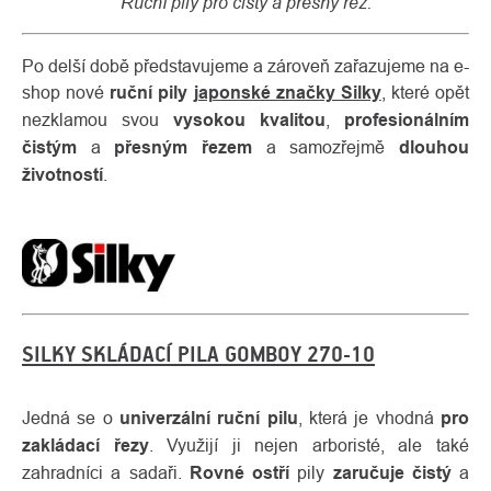
Ruční pily pro čistý a přesný řez.
Po delší době představujeme a zároveň zařazujeme na e-
shop nové
ruční pily
japonské značky Silky
, které opět
nezklamou svou
vysokou kvalitou
,
profesionálním
čistým
a
přesným řezem
a samozřejmě
dlouhou
životností
.
O
Kontakty
nás
SILKY SKLÁDACÍ PILA GOMBOY 270-10
Jedná se o
univerzální ruční pilu
, která je vhodná
pro
zakládací řezy
. Využijí ji nejen arboristé, ale také
zahradníci a sadaři.
Rovné ostří
pily
zaručuje
čistý
a