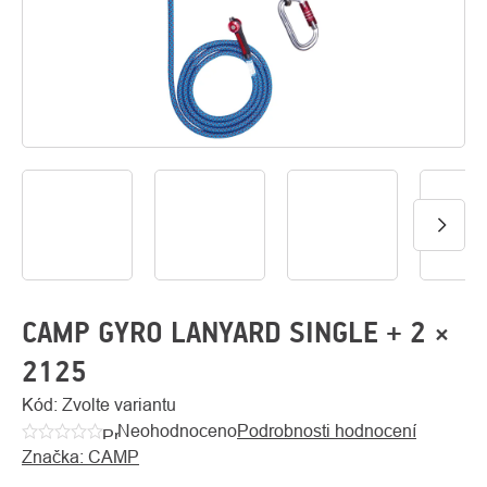
O
Kontakty
nás
CAMP GYRO LANYARD SINGLE + 2 ×
2125
Kód:
Zvolte variantu
Neohodnoceno
Podrobnosti hodnocení
Průměrné
Značka:
CAMP
hodnocení