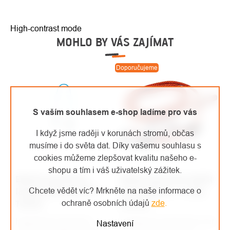
High-contrast mode
MOHLO BY VÁS ZAJÍMAT
Doporučujeme
S vaším souhlasem e-shop ladíme pro vás
I když jsme raději v korunách stromů, občas
musíme i do světa dat. Díky vašemu souhlasu s
cookies můžeme zlepšovat kvalitu našeho e-
shopu a tím i váš uživatelský zážitek.
Edelrid neprořezný
WOSA kmenovka SQUIR
Chcete vědět víc? Mrkněte na naše informace o
lanyard Extreme XP II
set Positioner - 2 oka,
ochraně osobních údajů
zde
.
Twister
červená
Neprořezný lanyard s
Sestavený polohovací set
Nastavení