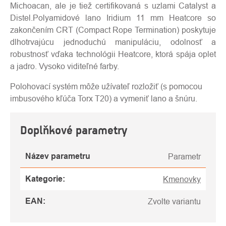
Michoacan, ale je tiež certifikovaná s uzlami Catalyst a
Distel.Polyamidové lano Iridium 11 mm Heatcore so
zakončením CRT (Compact Rope Termination) poskytuje
dlhotrvajúcu jednoduchú manipuláciu, odolnosť a
robustnosť vďaka technológii Heatcore, ktorá spája oplet
a jadro. Vysoko viditeľné farby.
Polohovací systém môže užívateľ rozložiť (s pomocou
imbusového kľúča Torx T20) a vymeniť lano a šnúru.
Doplňkové parametry
Název parametru
Parametr
Kategorie
:
Kmenovky
EAN
:
Zvolte variantu