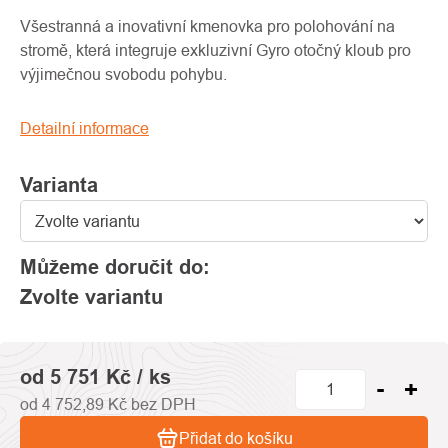
produktu
je
Všestranná a inovativní kmenovka pro polohování na
0,0
stromě, která integruje exkluzivní Gyro otočný kloub pro
z
výjimečnou svobodu pohybu.
5
hvězdiček.
Detailní informace
Varianta
Můžeme doručit do:
Zvolte variantu
od
5 751 Kč
/ ks
od
4 752,89 Kč
bez DPH
Přidat do košíku