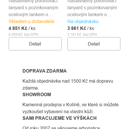
Nastavitelný polohovací
Nastavitelný polohovací
lanyard s pozinkovaným
lanyard s pozinkovaným
ocelovým lankem o
ocelovým lankem o
Skladem u dodavatele
průměru 8 mm.
Na objednávku
průměru 8 mm.
4 851 Kč
/ ks
3 861 Kč
/ ks
4 009 Kč bez DPH
3 191 Kč bez DPH
Detail
Detail
DOPRAVA ZDARMA
Každá objednávka nad 1500 Kč má dopravu
zdarma.
SHOWROOM
Kamenná prodejna v Kolíně, ve které si můžete
vyzkoušet vybavení na vlastní kůži.
SAMI PRACUJEME VE VÝŠKÁCH
Od roku 2007 se věnujeme arboristice