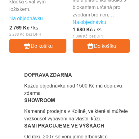
kladka s valivým
blokantem určená pro
ložiskem.
zvedání břemen,
Na objednávku
Na objednávku
záchranu nebo pro
2 769 Kč
/ ks
1 680 Kč
nouzový výstup.
/ ks
2 288 Kč bez DPH
1 388 Kč bez DPH
Do košíku
Do košíku
DOPRAVA ZDARMA
Každá objednávka nad 1500 Kč má dopravu
zdarma.
SHOWROOM
Kamenná prodejna v Kolíně, ve které si můžete
vyzkoušet vybavení na vlastní kůži.
SAMI PRACUJEME VE VÝŠKÁCH
Od roku 2007 se věnujeme arboristice