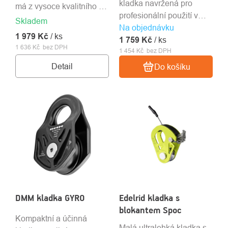
kladka navržená pro
má z vysoce kvalitního T6
profesionální použití v
hliníku.
Skladem
Na objednávku
arboristice, záchranných
1 979 Kč
/ ks
1 759 Kč
operacích a riggingu.
/ ks
1 636 Kč bez DPH
1 454 Kč bez DPH
Detail
Do košíku
DMM kladka GYRO
Edelrid kladka s
blokantem Spoc
Kompaktní a účinná
Malá ultralehká kladka s