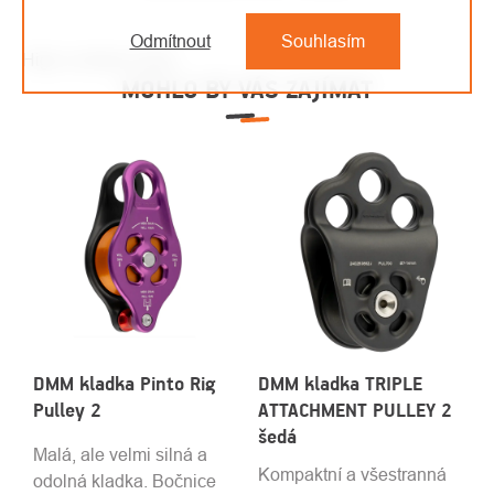
Odmítnout
Souhlasím
High-contrast mode
MOHLO BY VÁS ZAJÍMAT
DMM kladka Pinto Rig
DMM kladka TRIPLE
Pulley 2
ATTACHMENT PULLEY 2
šedá
Malá, ale velmi silná a
Kompaktní a všestranná
odolná kladka. Bočnice