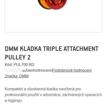
DMM KLADKA TRIPLE ATTACHMENT
PULLEY 2
O
Kód:
PUL700 RD
Kontakty
nás
Neohodnoceno
Podrobnosti hodnocení
Průměrné
Značka:
DMM
hodnocení
produktu
je
Kompaktní a všestranná kladka navržená pro
0,0
profesionální použití v arboristice, záchranných operacích
z
a riggingu.
5