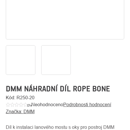
O
Kontakty
nás
DMM NÁHRADNÍ DÍL ROPE BONE
Kód:
R250-20
Neohodnoceno
Podrobnosti hodnocení
Průměrné
Značka:
DMM
hodnocení
produktu
je
Díl k instalaci lanového mostu s oky pro postroj DMM