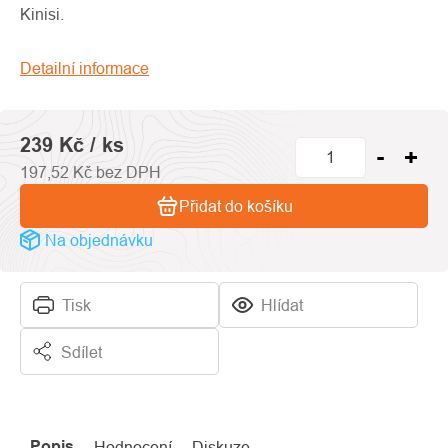
0,0
Kinisi.
z
5
Detailní informace
hvězdiček.
239 Kč
/ ks
197,52 Kč bez DPH
Přidat do košíku
Na objednávku
Tisk
Hlídat
Sdílet
Popis
Hodnocení
Diskuze