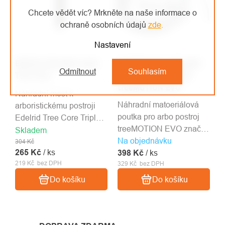
Chcete vědět víc? Mrkněte na naše informace o
ochraně osobních údajů
zde
.
Nastavení
Edelrid náhradní most
Teufelberger náhradní
Odmítnout
Souhlasím
Tree Core
materiálová poutka
treeMOTION EVO
Náhradní most k
Náhradní matoeriálová
arboristickému postroji
poutka pro arbo postroj
Edelrid Tree Core Triple
treeMOTION EVO značky
Lock.
Skladem
Na objednávku
Teufelberger. Jednička ve
304 Kč
265 Kč
/ ks
398 Kč
světě arboristiky!
/ ks
219 Kč bez DPH
329 Kč bez DPH
Do košíku
Do košíku