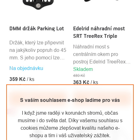
DMM držák Parking Lot
Edelrid náhradní most
SRT TreeRex Triple
Držák, který lze připevnit
Náhradní most s
na jakýkoliv popruh do 45
centrálním okem pro
mm. S jeho pomocí lze
postroj Edelrid TreeRex
připevnit doplňky DMM
Na objednávku
Skladem
Triple.
na jakýkoliv postroj.
480 Kč
359 Kč
/ ks
363 Kč
/ ks
297 Kč bez DPH
300 Kč bez DPH
Do košíku
Do košíku
S vaším souhlasem e-shop ladíme pro vás
-13%
I když jsme raději v korunách stromů, občas
musíme i do světa dat. Díky vašemu souhlasu s
cookies můžeme zlepšovat kvalitu našeho e-
shopu a tím i váš uživatelský zážitek.