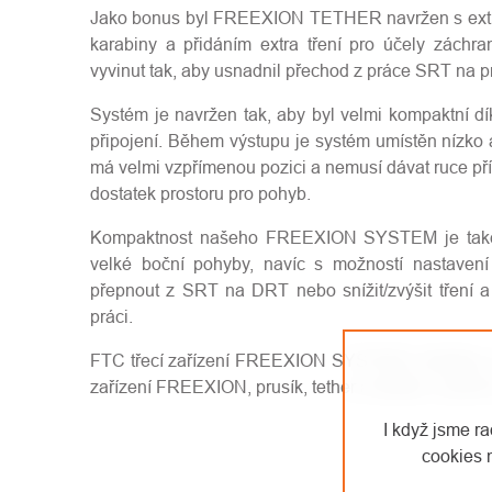
Jako bonus byl FREEXION TETHER navržen s extra
karabiny a přidáním extra tření pro účely zách
vyvinut tak, aby usnadnil přechod z práce SRT na p
Systém je navržen tak, aby byl velmi kompaktní dík
připojení. Během výstupu je systém umístěn nízko a
má velmi vzpřímenou pozici a nemusí dávat ruce pří
dostatek prostoru pro pohyb.
Kompaktnost našeho FREEXION SYSTEM je také
velké boční pohyby, navíc s možností nastavení
přepnout z SRT na DRT nebo snížit/zvýšit tření a
práci.
FTC třecí zařízení FREEXION SYSTEM s kladkou 
zařízení FREEXION, prusík, tether a kladku s jední
I když jsme r
cookies 