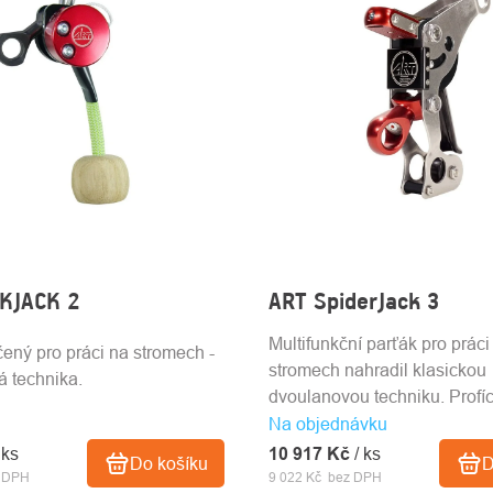
KJACK 2
ART SpiderJack 3
Multifunkční parťák pro práci
ený pro práci na stromech -
stromech nahradil klasickou
 technika.
dvoulanovou techniku. Profíc
Na objednávku
 ks
10 917 Kč
/ ks
Do košíku
D
z DPH
9 022 Kč bez DPH