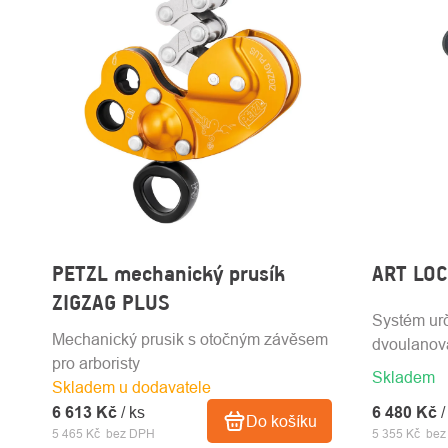
PETZL mechanický prusík
ART LOC
ZIGZAG PLUS
Systém urč
Mechanický prusik s otočným závěsem
dvoulanová
pro arboristy
Skladem
Skladem u dodavatele
6 480 Kč
/
6 613 Kč
/ ks
Do košíku
5 355 Kč be
5 465 Kč bez DPH