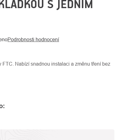
KLADKOU S JEDNÍM
eno
Podrobnosti hodnocení
ny FTC. Nabízí snadnou instalaci a změnu tření bez
o: