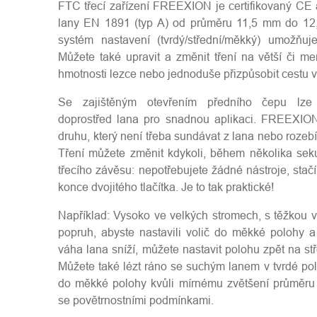
FTC třecí zařízení FREEXION je certifikovaný CE a
lany EN 1891 (typ A) od průměru 11,5 mm do 12
systém nastavení (tvrdý/střední/měkký) umožňuj
Můžete také upravit a změnit tření na větší či m
hmotnosti lezce nebo jednoduše přizpůsobit cestu v
Se zajištěným otevřením předního čepu lze
doprostřed lana pro snadnou aplikaci. FREEXION
druhu, který není třeba sundávat z lana nebo rozebír
Tření můžete změnit kdykoli, během několika seku
třecího závěsu: nepotřebujete žádné nástroje, stač
konce dvojitého tlačítka. Je to tak praktické!
Například: Vysoko ve velkých stromech, s těžkou 
popruh, abyste nastavili volič do měkké polohy a s
váha lana sníží, můžete nastavit polohu zpět na st
Můžete také lézt ráno se suchým lanem v tvrdé po
do měkké polohy kvůli mírnému zvětšení průměr
se povětrnostními podmínkami.