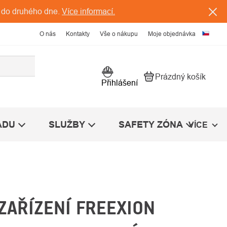
 do druhého dne.
Více informací.
O nás
Kontakty
Vše o nákupu
Moje objednávka
Prázdný košík
Nákupní košík
Přihlášení
ÁDU
SLUŽBY
SAFETY ZÓNA
VÍCE
 ZAŘÍZENÍ FREEXION