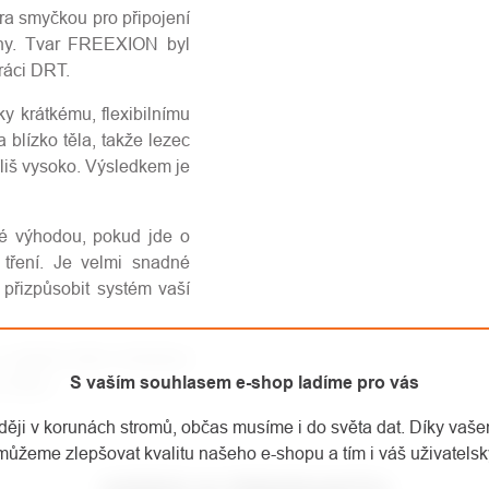
 smyčkou pro připojení
rany. Tvar FREEXION byl
ráci DRT.
y krátkému, flexibilnímu
 blízko těla, takže lezec
liš vysoko. Výsledkem je
 výhodou, pokud jde o
 tření. Je velmi snadné
 přizpůsobit systém vaší
s jedním okem obsahuje
S vaším souhlasem e-shop ladíme pro vás
m okem.
aději v korunách stromů, občas musíme i do světa dat. Díky vaš
můžeme zlepšovat kvalitu našeho e-shopu a tím i váš uživatelský