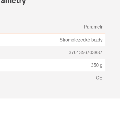
rametry
Parametr
Stromolezecké brzdy
3701356703887
350 g
CE