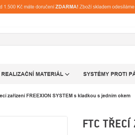
ad 1.500 Kč máte doručení
ZDARMA!
Zboží skladem odesíláme
REALIZAČNÍ MATERIÁL
SYSTÉMY PROTI P
řecí zařízení FREEXION SYSTEM s kladkou s jedním okem
FTC TŘECÍ