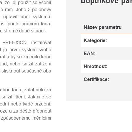
Doplňkové pa
 lze jej použít se všemi
,5 mm. Jeho 3-polohový
e upravit úhel systému.
enší podle průměru lana,
Název parametru
e stromě dané situaci.
Kategorie
:
 FREEXION instalovat
 je první systém svého
EAN
:
at, aby se změnilo tření.
nd, nebo snížit zatížení
Hmotnost
:
í stisknout současně oba
Certifikace
:
váhou lana, zatáhnete za
nížili tření. Jakmile se
řední nebo tvrdé brzdění.
loze a za deště přepnout
u způsobenému měnícími