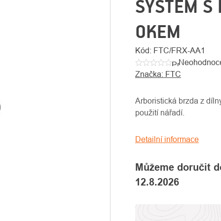
SYSTEM S 
OKEM
Kód:
FTC/FRX-AA1
Neohodnoc
Průměrné
Značka:
FTC
hodnocení
produktu
je
Arboristická brzda z díl
0,0
použití nářadí.
z
5
Detailní informace
hvězdiček.
Můžeme doručit d
12.8.2026