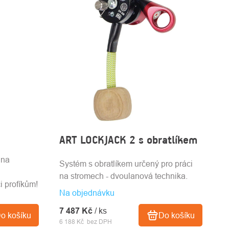
ART LOCKJACK 2 s obratlíkem
 na
Systém s obratlíkem určený pro práci
na stromech - dvoulanová technika.
i profíkům!
Na objednávku
7 487 Kč
/ ks
o košíku
Do košíku
6 188 Kč bez DPH