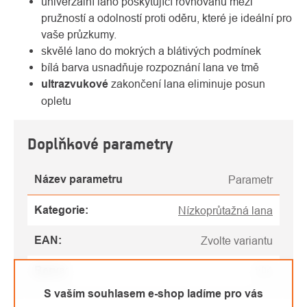
univerzální lano poskytující rovnováhu mezi
pružností a odolností proti oděru, které je ideální pro
vaše průzkumy.
skvělé lano do mokrých a blátivých podmínek
bílá barva usnadňuje rozpoznání lana ve tmě
ultrazvukové
zakončení lana eliminuje posun
opletu
Doplňkové parametry
Název parametru
Parametr
Kategorie
:
Nízkoprůtažná lana
EAN
:
Zvolte variantu
Barva
:
bílá
S vaším souhlasem e-shop ladíme pro vás