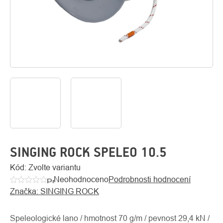
O
Kontakty
nás
SINGING ROCK SPELEO 10.5
Kód:
Zvolte variantu
Neohodnoceno
Podrobnosti hodnocení
Průměrné
Značka:
SINGING ROCK
hodnocení
produktu
je
Speleologické lano / hmotnost 70 g/m / pevnost 29,4 kN /