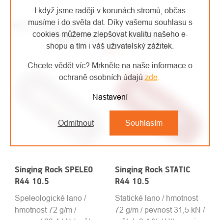
I když jsme raději v korunách stromů, občas
musíme i do světa dat. Díky vašemu souhlasu s
High-contrast mode
cookies můžeme zlepšovat kvalitu našeho e-
MOHLO BY VÁS ZAJÍMAT
shopu a tím i váš uživatelský zážitek.
Chcete vědět víc? Mrkněte na naše informace o
ochraně osobních údajů
zde
.
Nastavení
Odmítnout
Souhlasím
Singing Rock SPELEO
Singing Rock STATIC
R44 10.5
R44 10.5
Speleologické lano /
Statické lano / hmotnost
hmotnost 72 g/m /
72 g/m / pevnost 31,5 kN /