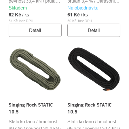
pevnost 33,4 kN / průtah
průtah 3,4 % / Ultrasonic /
Skladem
3,3 % / Ultrasonic /
Na objednávku
ROUTE 44
62 Kč
ROUTE 44
/ ks
61 Kč
/ ks
51 Kč bez DPH
50 Kč bez DPH
Detail
Detail
Singing Rock STATIC
Singing Rock STATIC
10.5
10.5
Statické lano / hmotnost
Statické lano / hmotnost
69 g/m / pevnost 30,4 kN /
69 g/m / pevnost 30,4 kN /