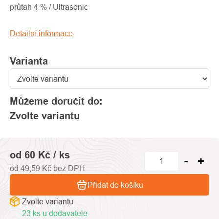
0,0
průtah 4 % / Ultrasonic
z
5
Detailní informace
hvězdiček.
Varianta
Můžeme doručit do:
Zvolte variantu
od
60 Kč
/ ks
od
49,59 Kč
bez DPH
Přidat do košíku
Zvolte variantu
23 ks u dodavatele