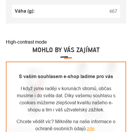
Váha (g)
:
467
High-contrast mode
MOHLO BY VÁS ZAJÍMAT
S vaším souhlasem e-shop ladíme pro vás
I když jsme raději v korunách stromů, občas
musíme i do světa dat. Díky vašemu souhlasu s
cookies můžeme zlepšovat kvalitu našeho e-
shopu a tím i váš uživatelský zážitek.
Chcete vědět víc? Mrkněte na naše informace o
ISC dlaňová karabina
Rock Empire Anchor
ochraně osobních údajů
zde
.