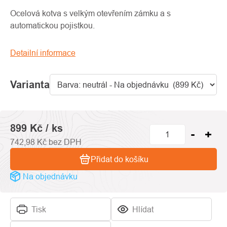
produktu
je
Ocelová kotva s velkým otevřením zámku a s
0,0
automatickou pojistkou.
z
5
Detailní informace
hvězdiček.
Varianta
899 Kč
/ ks
742,98 Kč bez DPH
Přidat do košíku
Na objednávku
Tisk
Hlídat