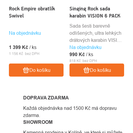
Rock Empire obratlík
Singing Rock sada
Swivel
karabin VISION 6 PACK
Sada šesti barevně
Na objednávku
odlišených, ultra lehkých
drátových karabin VISION
1 399 Kč
/ ks
Na objednávku
/ 25 kN / 33 g
1 156 Kč bez DPH
990 Kč
/ ks
818 Kč bez DPH
Do košíku
Do košíku
DOPRAVA ZDARMA
Každá objednávka nad 1500 Kč má dopravu
zdarma.
SHOWROOM
Kamenná prodejna v Kolíně, ve které si můžete