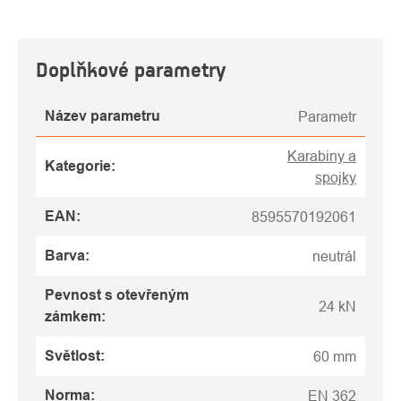
Doplňkové parametry
Název parametru
Parametr
Karabiny a
Kategorie
:
spojky
EAN
:
8595570192061
Barva
:
neutrál
Pevnost s otevřeným
24 kN
zámkem
:
Světlost
:
60 mm
Norma
:
EN 362