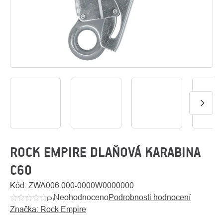
O
Kontakty
nás
ROCK EMPIRE DLAŇOVÁ KARABINA
C60
Kód:
ZWA006.000-0000W0000000
Neohodnoceno
Podrobnosti hodnocení
Průměrné
Značka:
Rock Empire
hodnocení