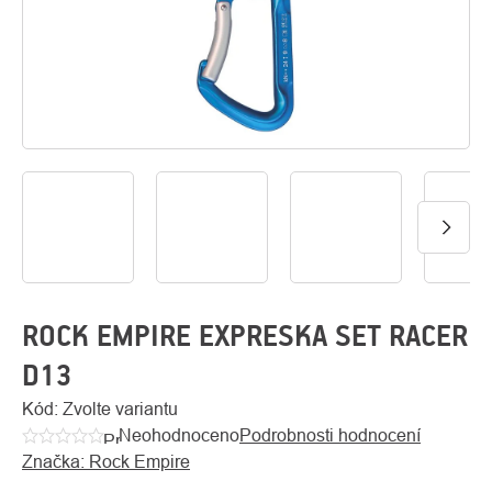
O
Kontakty
nás
ROCK EMPIRE EXPRESKA SET RACER
D13
Kód:
Zvolte variantu
Neohodnoceno
Podrobnosti hodnocení
Průměrné
Značka:
Rock Empire
hodnocení