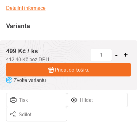
produktu
je
Detailní informace
0,0
z
Varianta
5
hvězdiček.
499 Kč
/ ks
412,40 Kč bez DPH
Přidat do košíku
Zvolte variantu
Tisk
Hlídat
Sdílet