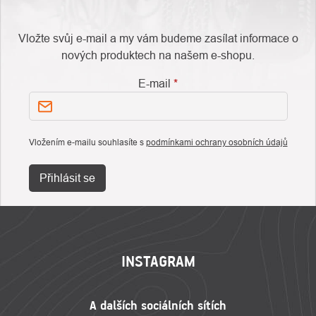
Vložte svůj e-mail a my vám budeme zasílat informace o
nových produktech na našem e-shopu.
E-mail
Vložením e-mailu souhlasíte s
podmínkami ochrany osobních údajů
Přihlásit se
ZÁPATÍ
INSTAGRAM