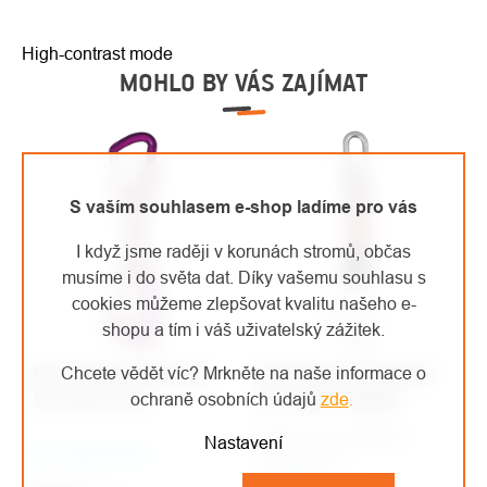
High-contrast mode
MOHLO BY VÁS ZAJÍMAT
S vaším souhlasem e-shop ladíme pro vás
I když jsme raději v korunách stromů, občas
musíme i do světa dat. Díky vašemu souhlasu s
cookies můžeme zlepšovat kvalitu našeho e-
shopu a tím i váš uživatelský zážitek.
Rock Empire expreska
Rock Empire expreska
Chcete vědět víc? Mrkněte na naše informace o
Set Racer P16
Set Indoor Rapide
ochraně osobních údajů
zde
.
Indoorová expreska
Nastavení
Na objednávku
Combi P16.