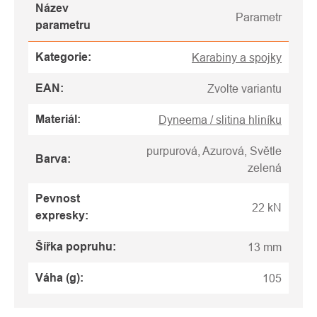
Název
Parametr
parametru
Kategorie
:
Karabiny a spojky
EAN
:
Zvolte variantu
Materiál
:
Dyneema / slitina hliníku
purpurová, Azurová, Světle
Barva
:
zelená
Pevnost
22 kN
expresky
:
Šířka popruhu
:
13 mm
Váha (g)
:
105