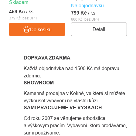
Skladem
Na objednávku
z lezecké pozice. Extra
459 Kč
/ ks
799 Kč
dlouhé šáhlo pro případ,
/ ks
379 Kč bez DPH
660 Kč bez DPH
kdy je kruh o kousek výš
než dosáhneš.
Detail
Do košíku
DOPRAVA ZDARMA
Každá objednávka nad 1500 Kč má dopravu
zdarma.
SHOWROOM
Kamenná prodejna v Kolíně, ve které si můžete
vyzkoušet vybavení na vlastní kůži.
SAMI PRACUJEME VE VÝŠKÁCH
Od roku 2007 se věnujeme arboristice
a výškovým pracím. Vybavení, které prodáváme,
sami používáme.