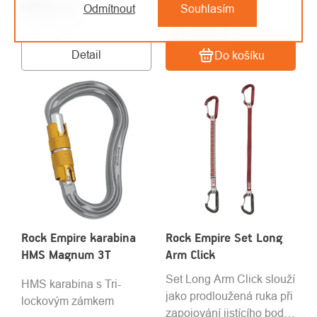
Na objednávku
469 Kč
/ ks
Odmítnout
Souhlasím
499 Kč
/ ks
388 Kč bez DPH
412 Kč bez DPH
Detail
Do košíku
Rock Empire karabina
Rock Empire Set Long
HMS Magnum 3T
Arm Click
Set Long Arm Click slouží
HMS karabina s Tri-
jako prodloužená ruka při
lockovým zámkem
zapojování jistícího bodu