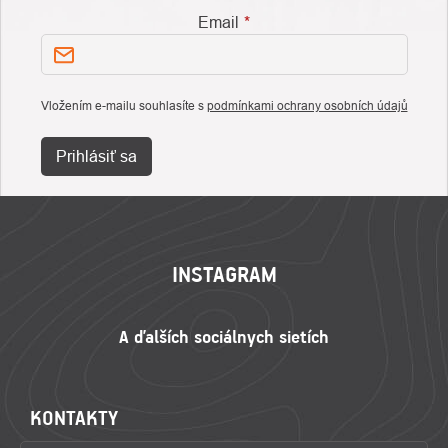
Email
Vložením e-mailu souhlasíte s
podmínkami ochrany osobních údajů
Prihlásiť sa
ZÁPÄTIE
INSTAGRAM
KONTAKTY