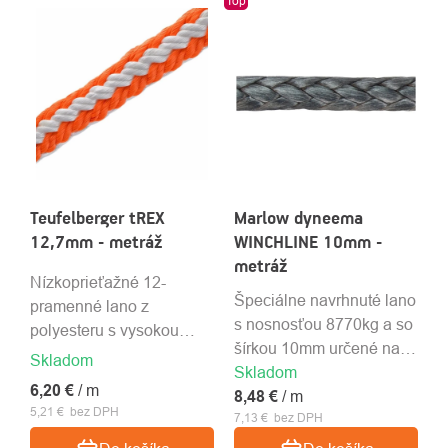
Top
Teufelberger tREX
Marlow dyneema
12,7mm - metráž
WINCHLINE 10mm -
metráž
Nízkoprieťažné 12-
Špeciálne navrhnuté lano
pramenné lano z
s nosnosťou 8770kg a so
polyesteru s vysokou
šírkou 10mm určené na
pevnosťou. Priemer lana
Skladom
Skladom
záchranu.
je 12,7 mm. 44kN
6,20 €
/ m
8,48 €
/ m
5,21 € bez DPH
7,13 € bez DPH