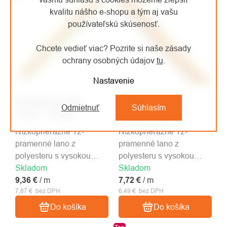
kvalitu nášho e-shopu a tým aj vašu
používateľskú skúsenosť.
Chcete vedieť viac? Pozrite si naše zásady
ochrany osobných údajov
tu
.
Nastavenie
Teufelberger tREX
Teufelberger tREX
Odmietnuť
Súhlasím
19mm - metráž
15,9mm - metráž
Nízkoprieťažné 12-
Nízkoprieťažné 12-
pramenné lano z
pramenné lano z
polyesteru s vysokou
polyesteru s vysokou
Skladom
pevnosťou. Priemer lana
Skladom
pevnosťou. Priemer lana
9,36 €
je 19,1mm. 91kN
/ m
7,72 €
je 15,9 mm. 66kN
/ m
7,87 € bez DPH
6,49 € bez DPH
Do košíka
Do košíka