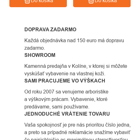
Do košíka
Do košíka
DOPRAVA ZADARMO
Každá objednávka nad 150 euro má dopravu
zadarmo.
SHOWROOM
Kamenná predajňa v Kolíne, v ktorej si môžete
vyskúšať vybavenie na vlastnej koži.
SAMI PRACUJEME VO VÝŠKACH
Od roku 2007 sa venujeme arboristike
a výškovým prácam. Vybavenie, ktoré
predávame, sami používame.
JEDNODUCHÉ VRÁTENIE TOVARU
Vaša spokojnosť je pre nás prioritou číslo jedna,
a preto sa prípadné reklamácie snažíme vybaviť
čo najrýchlejšie as maximálnou starostlivosťou.