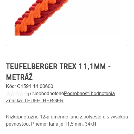
TEUFELBERGER TREX 11,1MM -
METRÁŽ
Kód:
C1591-14-00600
O
Kontakty
nás
Neohodnotené
Podrobnosti hodnotenia
Priemerné
Značka:
TEUFELBERGER
hodnotenie
produktu
je
Nízkoprieťažné 12-pramenné lano z polyesteru s vysokou
0,0
pevnosťou. Priemer lana je 11,5 mm. 34kN
z