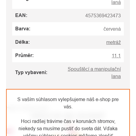
laná
EAN
:
4575369423473
Barva
:
červená
Délka
:
metráž
Průměr
:
11.1
Spouštěcí a manipulační
Typ vybavení
:
lana
S vaším súhlasom vylepšujeme náš e-shop pre
vás.
High-contrast mode
MOHLO BY VÁS ZAUJÍMAŤ
Hoci radšej trávime čas v korunách stromov,
niekedy sa musíme pustiť do sveta dát. Vďaka
Top
Top
vášmu súhlasu s cookies môžeme zlepšiť