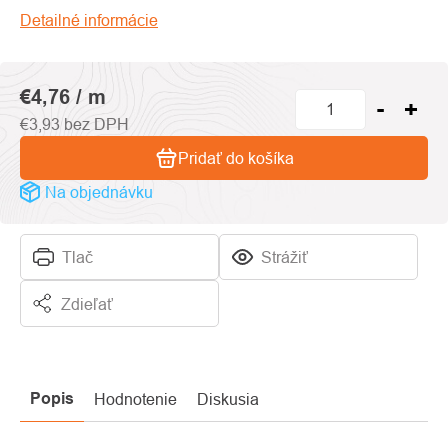
5
Detailné informácie
hviezdičiek.
€4,76
/ m
€3,93 bez DPH
Pridať do košíka
Na objednávku
Tlač
Strážiť
Zdieľať
Popis
Hodnotenie
Diskusia