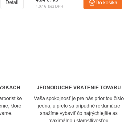
Detail
Do košíka
4,07 € bez DPH
VÝŠKACH
JEDNODUCHÉ VRÁTENIE TOVARU
rboristike
Vaša spokojnosť je pre nás prioritou číslo
nie, ktoré
jedna, a preto sa prípadné reklamácie
vame.
snažíme vybaviť čo najrýchlejšie as
maximálnou starostlivosťou.