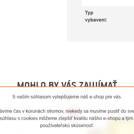
Typ
vybavení
:
MOHLO BY VÁS ZAUJÍMAŤ
S vaším súhlasom vylepšujeme náš e-shop pre vás.
rávime čas v korunách stromov, niekedy sa musíme pustiť do sv
-35%
súhlasu s cookies môžeme zlepšiť kvalitu nášho e-shopu a tým 
používateľskú skúsenosť.