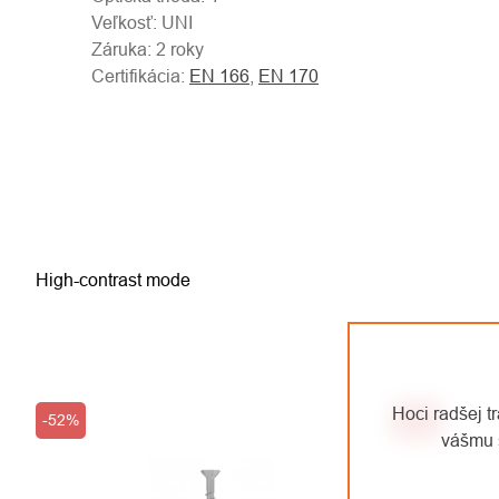
Veľkosť: UNI
Záruka: 2 roky
Certifikácia:
EN 166
,
EN 170
High-contrast mode
Hoci radšej t
-52%
-36%
vášmu 