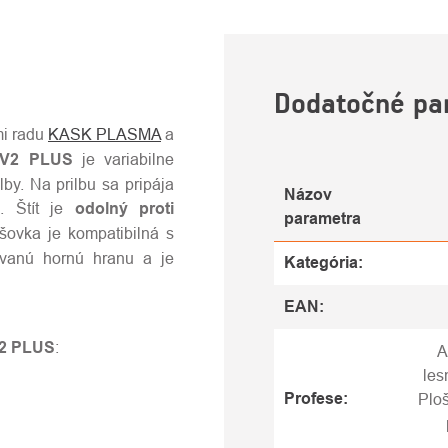
Dodatočné pa
mi radu
KASK PLASMA
a
V2 PLUS
je variabilne
lby. Na prilbu sa pripája
Názov
u. Štít je
odolný proti
parametra
šovka je kompatibilná s
ovanú hornú hranu a je
Kategória
:
EAN
:
V2 PLUS
:
A
les
Profese
:
Ploš