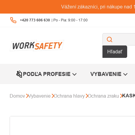
Prejsť
Vážení zákazníci, pri nákupe na
na
obsah
+420 773 606 630
Hľadať
PODĽA PROFESIE
VYBAVENIE
KASK
Domov
Vybavenie
Ochrana hlavy
Ochrana zraku