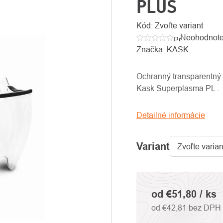
PLUS
Kód:
Zvoľte variant
Neohodnot
Priemerné
Značka:
KASK
hodnotenie
produktu
je
Ochranný transparentný 
0,0
Kask Superplasma PL .
z
5
Detailné informácie
hviezdičiek.
Variant
od
€51,80
/ ks
od
€42,81
bez DPH