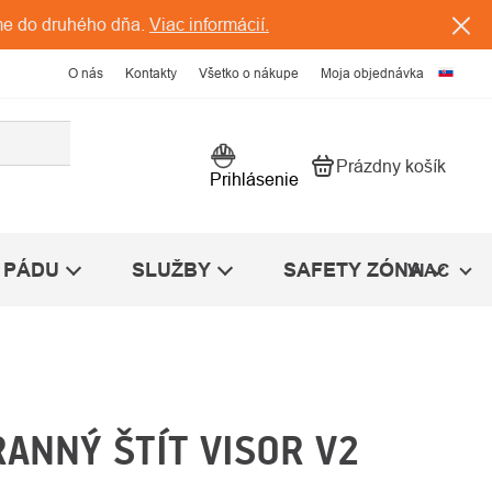
me do druhého dňa.
Viac informácií.
O nás
Kontakty
Všetko o nákupe
Moja objednávka
Prázdny košík
Nákupný košík
Prihlásenie
 PÁDU
SLUŽBY
SAFETY ZÓNA
VIAC
ANNÝ ŠTÍT VISOR V2