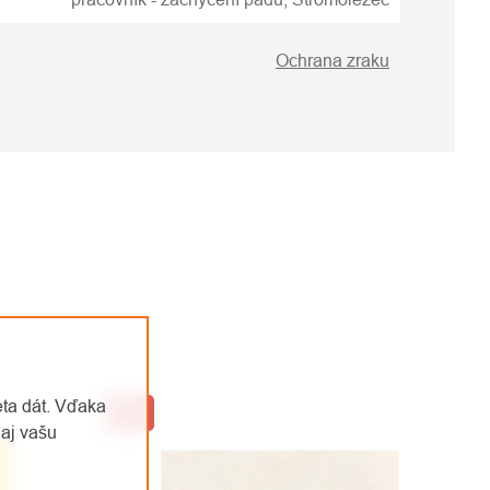
Ochrana zraku
eta dát. Vďaka
-33%
aj vašu