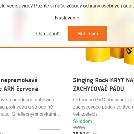
te vedieť viac? Pozrite si naše zásady ochrany osobných úda
Nastavenie
Odmietnuť
Súhlasím
 nepremokavé
Singing Rock KRYT NA
e ARK červená
ZACHYCOVAČ PÁDU
vé a priedušné nohavice,
Ochranné PVC obaly pro za
ia proti vetru a sú odolné
zachycovače pádu / ve třech
hnutiu. S reflexnými prvkami a
velikostech
Skladom
46,80 €
 ks
30,52 €
/ ks