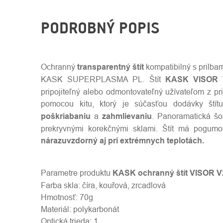
PODROBNÝ POPIS
Ochranný
transparentný štít
kompatibilný s prilba
KASK SUPERPLASMA PL. Štít
KASK VISOR 
pripojiteľný alebo odmontovateľný užívateľom z pri
pomocou kitu, ktorý je súčasťou dodávky štít
poškriabaniu
a
zahmlievaniu
. Panoramatická šo
prekryvnými korekčnými sklami. Štít má pogum
nárazuvzdorný aj pri extrémnych teplotách.
Parametre produktu
KASK ochranný štít VISOR 
Farba skla: číra, kouřová, zrcadlová
Hmotnosť: 70g
Materiál: polykarbonát
Optická trieda: 1