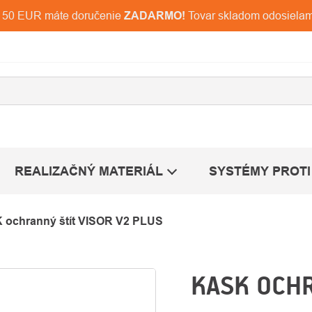
d 150 EUR máte doručenie
ZADARMO!
Tovar skladom odosiela
REALIZAČNÝ MATERIÁL
SYSTÉMY PROTI
 ochranný štít VISOR V2 PLUS
KASK OCHR