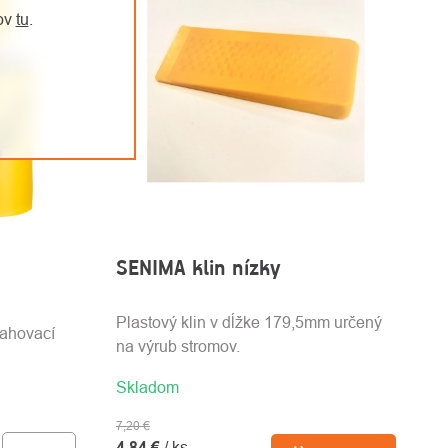
jov
tu
.
SENIMA klin nízky
Plastový klin v dĺžke 179,5mm určený
tahovací
na výrub stromov.
Skladom
7,20 €
4,84 €
/ ks