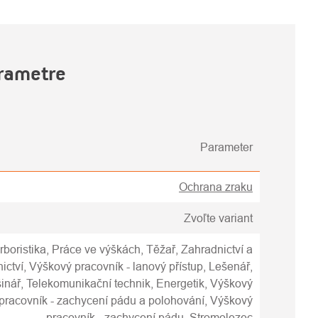
rametre
Parameter
Ochrana zraku
Zvoľte variant
rboristika, Práce ve výškách, Těžař, Zahradnictví a
nictví, Výškový pracovník - lanový přístup, Lešenář,
inář, Telekomunikační technik, Energetik, Výškový
pracovník - zachycení pádu a polohování, Výškový
pracovník - zachycení pádu, Stromolezec