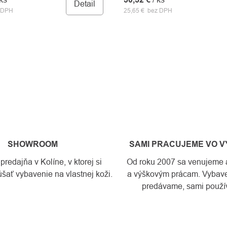
Detail
z DPH
25,65 € bez DPH
SHOWROOM
SAMI PRACUJEME VO 
edajňa v Kolíne, v ktorej si
Od roku 2007 sa venujeme a
šať vybavenie na vlastnej koži.
a výškovým prácam. Vybave
predávame, sami použí