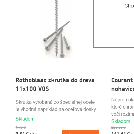
Chce
Rothoblaas skrutka do dreva
Courant
11x100 VGS
nohavic
Nepremoka
Skrutka vyrobená zo špeciálnej ocele
ktoré chrán
je vhodná napríklad na oceľové dosky.
voči roztr
Skladom
Skladom
traky.
1,76 €
220,68 €
0,84 €
/ ks
141,44 €
/