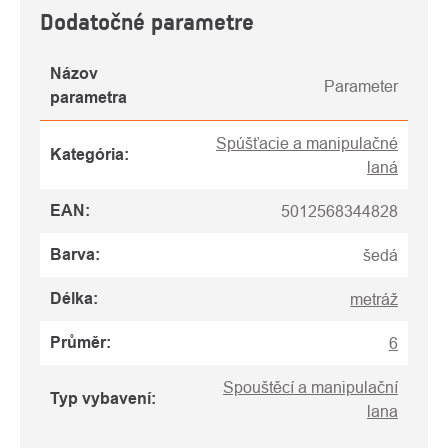
Dodatočné parametre
Názov
Parameter
parametra
Spúšťacie a manipulačné
Kategória
:
laná
EAN
:
5012568344828
Barva
:
šedá
Délka
:
metráž
Průměr
:
6
Spouštěcí a manipulační
Typ vybavení
:
lana