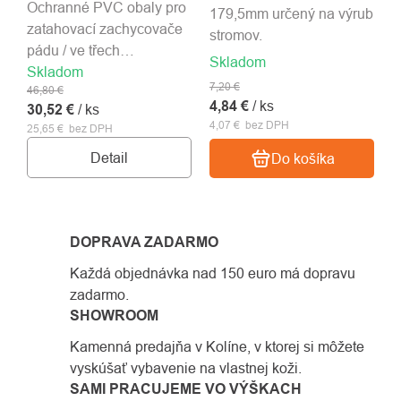
Ochranné PVC obaly pro
179,5mm určený na výrub
zatahovací zachycovače
stromov.
pádu / ve třech
Skladom
Skladom
velikostech
7,20 €
46,80 €
4,84 €
/ ks
30,52 €
/ ks
4,07 € bez DPH
25,65 € bez DPH
Detail
Do košíka
DOPRAVA ZADARMO
Každá objednávka nad 150 euro má dopravu
zadarmo.
SHOWROOM
Kamenná predajňa v Kolíne, v ktorej si môžete
vyskúšať vybavenie na vlastnej koži.
SAMI PRACUJEME VO VÝŠKACH