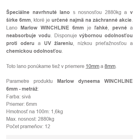
Špeciálne navrhnuté lano
s nosnosťou 2880kg a
v
šírke 6mm
, ktoré je
určené najmä na záchranné akcie
.
Lano
Marlow WINCHLINE 6mm
je
ľahké
,
pevné
a
neabsorbuje vodu
. Disponuje
výbornou odolnosťou
proti oderu
a
UV žiareniu
, nízkou prieťažnosťou a
chemickou odolnosťou
.
Toto lano ponúkame tiež v priemere
10mm
a
8mm
.
Parametre produktu
Marlow dyneema WINCHLINE
6mm - metráž
:
Farba: sivá
Priemer: 6mm
Hmotnosť na 100m: 1,6kg
Max. nosnost: 2880kg
Počet prameňov: 12