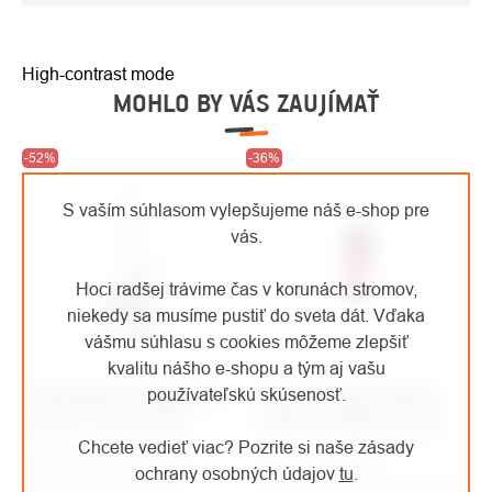
High-contrast mode
MOHLO BY VÁS ZAUJÍMAŤ
-52%
-36%
S vaším súhlasom vylepšujeme náš e-shop pre
vás.
Hoci radšej trávime čas v korunách stromov,
niekedy sa musíme pustiť do sveta dát. Vďaka
vášmu súhlasu s cookies môžeme zlepšiť
kvalitu nášho e-shopu a tým aj vašu
používateľskú skúsenosť.
Rothoblaas skrutka do
Courant nepremokavé
dreva 11x100 VGS
nohavice ARK červená
Chcete vedieť viac? Pozrite si naše zásady
Nepremokavé a
Skrutka vyrobená zo
ochrany osobných údajov
tu
.
priedušné nohavice, ktoré
špeciálnej ocele je