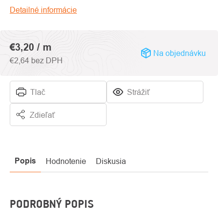
5
Detailné informácie
hviezdičiek.
€3,20
/ m
Na objednávku
€2,64 bez DPH
Tlač
Strážiť
Zdieľať
Popis
Hodnotenie
Diskusia
PODROBNÝ POPIS