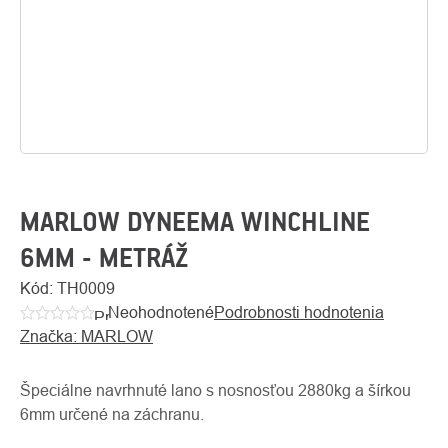
MARLOW DYNEEMA WINCHLINE
6MM - METRÁŽ
Kód:
TH0009
O
Kontakty
nás
Neohodnotené
Podrobnosti hodnotenia
Priemerné
Značka:
MARLOW
hodnotenie
produktu
je
Špeciálne navrhnuté lano s nosnosťou 2880kg a šírkou
0,0
6mm určené na záchranu.
z