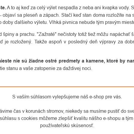
te.
A to aj keď za celý výlet nespadla z neba ani kvapka vody. 
bjaví sa pleseň a zápach. Stačí keď stan doma rozložíte na s
o doby ďalšieho výletu. Vlhká pivnica nebude tým pravým miest
špiny a prachu. "Zažraté" nečistoty totiž tiež môžu napáchať šk
keď je rozložený. Takže aspoň v posledný deň výpravy za dob
mieste nie sú žiadne ostré predmety a kamene, ktoré by nar
nutie stanu a vaše zatopenie za daždivej noci.
S vaším súhlasom vylepšujeme náš e-shop pre vás.
rávime čas v korunách stromov, niekedy sa musíme pustiť do sv
súhlasu s cookies môžeme zlepšiť kvalitu nášho e-shopu a tým 
používateľskú skúsenosť.