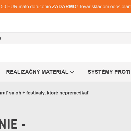
d 150 EUR máte doručenie
ZADARMO!
Tovar skladom odosiela
REALIZAČNÝ MATERIÁL
SYSTÉMY PROTI
arať sa oň + festivaly, ktoré nepremeškať
IE -