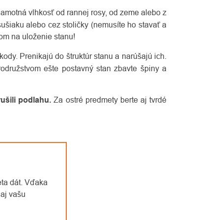
Samotná vlhkosť od rannej rosy, od zeme alebo z
ušiaku alebo cez stoličky (nemusíte ho stavať a
om na uloženie stanu!
ody. Prenikajú do štruktúr stanu a narúšajú ich.
rodružstvom ešte postavný stan zbavte špiny a
ušili podlahu.
Za ostré predmety berte aj tvrdé
eta dát. Vďaka
aj vašu