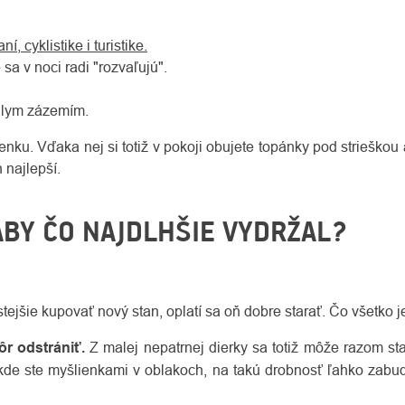
 cyklistike i turistike.
 sa v noci radi "rozvaľujú".
ahlym zázemím.
nku. Vďaka nej si totiž v pokoji obujete topánky pod strieškou
n najlepší.
ABY ČO NAJDLHŠIE VYDRŽAL?
stejšie kupovať nový stan, oplatí sa oň dobre starať. Čo všetko 
r odstrániť.
Z malej nepatrnej dierky sa totiž môže razom st
, kde ste myšlienkami v oblakoch, na takú drobnosť ľahko zabu