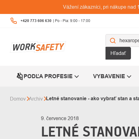
Prejsť
Vážení zákazníci, pri nákupe na
na
obsah
+420 773 606 630
Hľadať
PODĽA PROFESIE
VYBAVENIE
Letné stanovanie - ako vybrať stan a st
Domov
Archiv
9. července 2018
LETNÉ STANOVAN