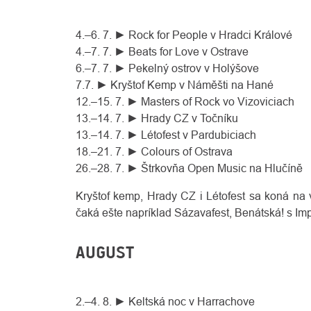
4.–6. 7. ► Rock for People v Hradci Králové
4.–7. 7. ► Beats for Love v Ostrave
6.–7. 7. ► Pekelný ostrov v Holýšove
7.7. ► Kryštof Kemp v Náměšti na Hané
12.–15. 7. ► Masters of Rock vo Vizoviciach
13.–14. 7. ► Hrady CZ v Točníku
13.–14. 7. ► Létofest v Pardubiciach
18.–21. 7. ► Colours of Ostrava
26.–28. 7. ► Štrkovňa Open Music na Hlučíně
Kryštof kemp, Hrady CZ i Létofest sa koná na v
čaká ešte napríklad Sázavafest, Benátská! s Im
AUGUST
2.–4. 8. ► Keltská noc v Harrachove