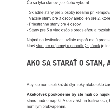
Čo sa týka stanov, je z čoho vyberať:
-
Skladné stany pre 2 osoby ideálne pri kempovaní,
- Väčšie stany pre 3 osoby alebo len pre 2, ktoré
- Priestranné stany pre 4 osoby.
- Stany pre 5 a viac osôb s predsieňou a rozsi
Najmä na festivaloch uvítate aspoň malú predsie
ktorý
stan pre príjemný a pohodlný spánok
je te
AKO SA STARAŤ O STAN, 
Aby ste nemuseli každé štyri roky alebo ešte ča
Akékoľvek poškodenie by ste mali čo najskô
stanu riadne naprší. A obzvlášť na festivaloch
nemilým prekvapením.