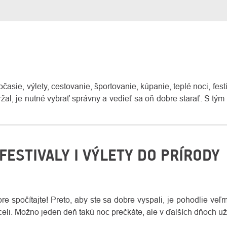
časie, výlety, cestovanie, športovanie, kúpanie, teplé noci, fest
držal, je nutné vybrať správny a vedieť sa oň dobre starať. S t
FESTIVALY I VÝLETY DO PRÍRODY
e spočítajte! Preto, aby ste sa dobre vyspali, je pohodlie veľ
chceli. Možno jeden deň takú noc prečkáte, ale v ďalších dňoch 