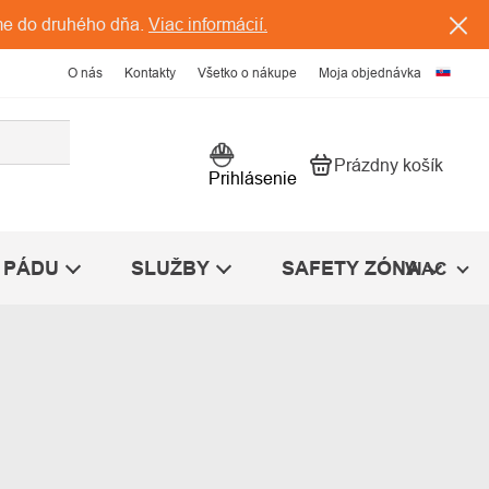
me do druhého dňa.
Viac informácií.
O nás
Kontakty
Všetko o nákupe
Moja objednávka
Prázdny košík
Nákupný košík
Prihlásenie
 PÁDU
SLUŽBY
SAFETY ZÓNA
VIAC