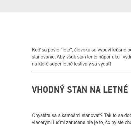
Keď sa povie "leto", človeku sa vybaví krásne po
stanovanie. Aby však stan tento nápor akcií vy
na ktoré super letné festivaly sa vydať!
VHODNÝ STAN NA LETNÉ 
Chystáte sa s kamošmi stanovať? Tak to sa dobr
viacerými ľuďmi zaručene nie je to, čo by ste 