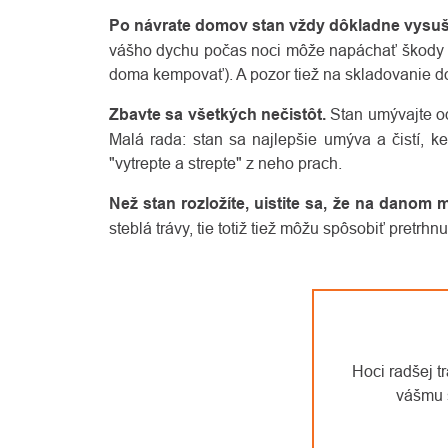
Po návrate domov stan vždy dôkladne vysuš
vášho dychu počas noci môže napáchať škody - o
doma kempovať). A pozor tiež na skladovanie d
Zbavte sa všetkých nečistôt.
Stan umývajte od 
Malá rada: stan sa najlepšie umýva a čistí, 
"vytrepte a strepte" z neho prach.
Než stan rozložíte, uistite sa, že na danom 
steblá trávy, tie totiž tiež môžu spôsobiť pretrh
Hoci radšej t
vášmu 