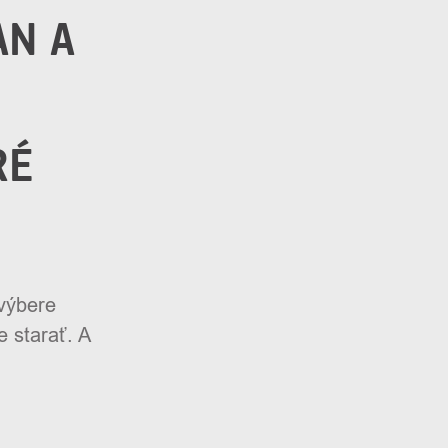
AN A
RÉ
 výbere
 starať. A