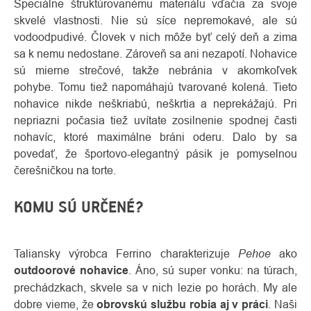
Špeciálne štruktúrovanému materiálu vďačia za svoje
skvelé vlastnosti. Nie sú síce nepremokavé, ale sú
vodoodpudivé. Človek v nich môže byť celý deň a zima
sa k nemu nedostane. Zároveň sa ani nezapotí. Nohavice
sú mierne strečové, takže nebránia v akomkoľvek
pohybe. Tomu tiež napomáhajú tvarované kolená. Tieto
nohavice nikde neškriabú, neškrtia a neprekážajú. Pri
nepriazni počasia tiež uvítate zosilnenie spodnej časti
nohavíc, ktoré maximálne bráni oderu. Dalo by sa
povedať, že športovo-elegantný pásik je pomyselnou
čerešničkou na torte.
KOMU SÚ URČENÉ?
Pehoe
Taliansky výrobca Ferrino charakterizuje
ako
outdoorové nohavice
. Áno, sú super vonku: na túrach,
prechádzkach, skvele sa v nich lezie po horách. My ale
dobre vieme, že
obrovskú službu robia aj v práci
. Naši