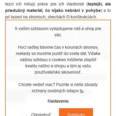
lezci ich milujú práve pre ich vlastnosti (
teplejší, ale
priedušný materiál, čo nijako nebráni v pohybe
) a to
pri lezení na stromoch, strechách či konštrukciách.
Nestoja málo, ale zároveň nie sú predražené (ako hovorí
S vaším súhlasom vylepšujeme náš e-shop pre
klasik: za kvalitu sa oplatí priplatiť). Táto investícia sa
vás.
vám vráti v podobe spokojných pracovných dní, za svoje
peniaze dostanete absolútnu kvalitu, ktorá vás nesklame.
Hoci radšej trávime čas v korunách stromov,
Tieto nohavice odporúčame! Mimochodom,
máme ich na
niekedy sa musíme pustiť do sveta dát. Vďaka
sklade, navštívte nás v kolínskej predajni
a presvedčte
vášmu súhlasu s cookies môžeme zlepšiť
sa na vlastné oči.
kvalitu nášho e-shopu a tým aj vašu
používateľskú skúsenosť.
FERRINO PÁNSKÉ KALHOTY PEHOE 2019 ČERNÉ
Chcete vedieť viac? Pozrite si naše zásady
ochrany osobných údajov
tu
.
FERRINO PÁNSKÉ KALHOTY PEHOE 2019
ANTRACIT
Nastavenie
Odmietnuť
Súhlasím