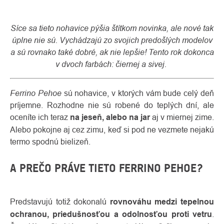
Síce sa tieto nohavice pýšia štítkom novinka, ale nové tak
úplne nie sú. Vychádzajú zo svojich predošlých modelov
a sú rovnako také dobré, ak nie lepšie! Tento rok dokonca
v dvoch farbách: čiernej a sivej.
Ferrino Pehoe
sú nohavice, v ktorých vám bude celý deň
príjemne. Rozhodne nie sú robené do teplých dní, ale
oceníte ich teraz
na jeseň, alebo na jar
aj v miernej zime.
Alebo pokojne aj cez zimu, keď si pod ne vezmete nejakú
termo spodnú bielizeň.
O
Kontakty
nás
A PREČO PRÁVE TIETO FERRINO PEHOE?
Predstavujú totiž dokonalú
rovnováhu medzi tepelnou
ochranou, priedušnosťou a odolnosťou proti vetru
.