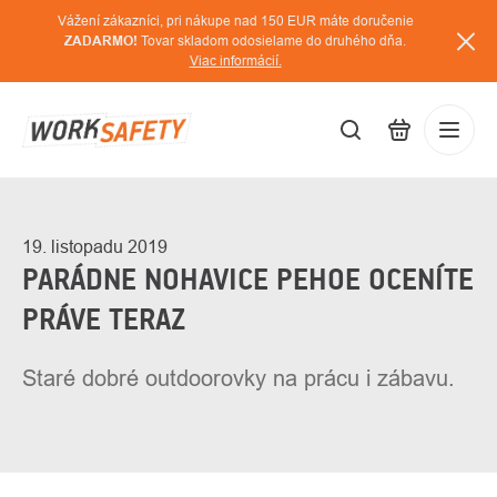
Prejsť
Vážení zákazníci, pri nákupe nad 150 EUR máte doručenie
na
ZADARMO!
Tovar skladom odosielame do druhého dňa.
Viac informácií.
obsah
EUR
Prihláse
/
19. listopadu 2019
PARÁDNE NOHAVICE PEHOE OCENÍTE
PRÁVE TERAZ
Staré dobré outdoorovky na prácu i zábavu.