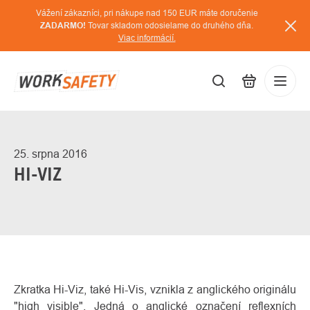
Prejsť
Vážení zákazníci, pri nákupe nad 150 EUR máte doručenie
na
ZADARMO!
Tovar skladom odosielame do druhého dňa.
Viac informácií.
obsah
EUR
Prihláse
/
25. srpna 2016
HI-VIZ
Zkratka Hi-Viz, také Hi-Vis, vznikla z anglického originálu
"high visible". Jedná o anglické označení reflexních