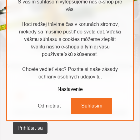
S vaším súhlasom vylepšujeme náš e-shop pre
vás.
Hoci radšej trávime čas v korunách stromov,
niekedy sa musíme pustiť do sveta dát. Vďaka
vášmu súhlasu s cookies môžeme zlepšiť
ODOBERAŤ NEWSLETTER
kvalitu nášho e-shopu a tým aj vašu
používateľskú skúsenosť.
Vložte svoj e-mail a my Vám budeme zasielať informácie
Chcete vedieť viac? Pozrite si naše zásady
o nových produktoch na našom e-shope.
ochrany osobných údajov
tu
.
Email
Nastavenie
Odmietnuť
Súhlasím
Vložením e-mailu souhlasíte s
podmínkami ochrany osobních údajů
Prihlásiť sa