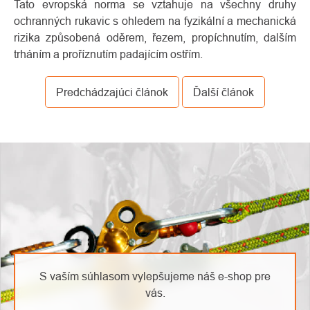
Tato evropská norma se vztahuje na všechny druhy
ochranných rukavic s ohledem na fyzikální a mechanická
rizika způsobená oděrem, řezem, propíchnutím, dalším
trháním a proříznutím padajícím ostřím.
Predchádzajúci článok
Ďalší článok
O
Kontakty
nás
S vaším súhlasom vylepšujeme náš e-shop pre
vás.