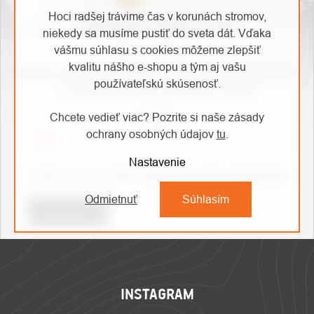
Hoci radšej trávime čas v korunách stromov,
ODOBERAŤ NEWSLETTER
niekedy sa musíme pustiť do sveta dát. Vďaka
vášmu súhlasu s cookies môžeme zlepšiť
kvalitu nášho e-shopu a tým aj vašu
Vložte svoj e-mail a my Vám budeme zasielať informácie
používateľskú skúsenosť.
o nových produktoch na našom e-shope.
Chcete vedieť viac? Pozrite si naše zásady
Email
ochrany osobných údajov
tu
.
Nastavenie
Vložením e-mailu souhlasíte s
podmínkami ochrany osobních údajů
Odmietnuť
Súhlasím
Prihlásiť sa
ZÁPÄTIE
INSTAGRAM