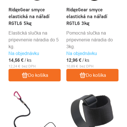
RidgeGear smyce
RidgeGear smyce
elastická na nářadí
elastická na nářadí
RGTL6 5kg
RGTL6 3kg
Elastická slučka na
Pomocná slučka na
pripevnenie náradia do 5
pripevnenie náradia do
kg.
3kg.
Na objednávku
Na objednávku
14,56 €
/ ks
12,96 €
/ ks
12,24 € bez DPH
10,89 € bez DPH
Do košíka
Do košíka