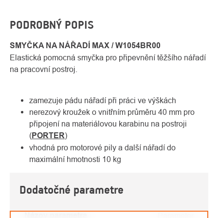
PODROBNÝ POPIS
SMYČKA NA NÁŘADÍ MAX / W1054BR00
Elastická pomocná smyčka pro připevnění těžšího nářadí
na pracovní postroj.
zamezuje pádu nářadí při práci ve výškách
nerezový kroužek o vnitřním průměru 40 mm pro
připojení na materiálovou karabinu na postroji
(
PORTER
)
vhodná pro motorové pily a další nářadí do
maximální hmotnosti 10 kg
Dodatočné parametre
Názov parametra
Parameter