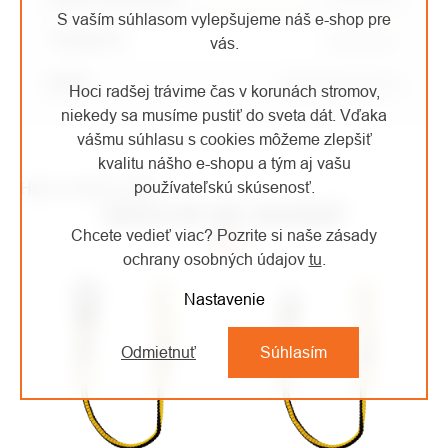
S vaším súhlasom vylepšujeme náš e-shop pre
Kategória
:
Vybavenie
vás.
EAN
:
8595033359239
Hoci radšej trávime čas v korunách stromov,
niekedy sa musíme pustiť do sveta dát. Vďaka
vášmu súhlasu s cookies môžeme zlepšiť
kvalitu nášho e-shopu a tým aj vašu
používateľskú skúsenosť.
High-contrast mode
MOHLO BY VÁS ZAUJÍMAŤ
Chcete vedieť viac? Pozrite si naše zásady
ochrany osobných údajov
tu
.
Nastavenie
Odmietnuť
Súhlasím