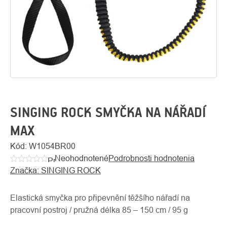
SINGING ROCK SMYČKA NA NÁŘADÍ
MAX
Kód:
W1054BR00
O
Kontakty
nás
Neohodnotené
Podrobnosti hodnotenia
Priemerné
Značka:
SINGING ROCK
hodnotenie
produktu
je
Elastická smyčka pro připevnění těžšího nářadí na
0,0
pracovní postroj / pružná délka 85 – 150 cm / 95 g
z