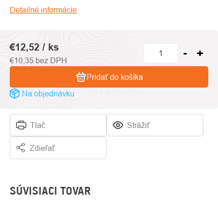
5
Detailné informácie
hviezdičiek.
€12,52
/ ks
€10,35 bez DPH
Pridať do košíka
Na objednávku
Tlač
Strážiť
Zdieľať
SÚVISIACI TOVAR