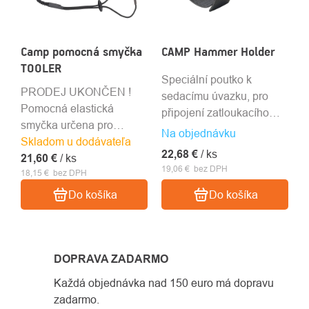
Camp pomocná smyčka
CAMP Hammer Holder
TOOLER
Speciální poutko k
PRODEJ UKONČEN !
sedacímu úvazku, pro
Pomocná elastická
připojení zatloukacího
smyčka určena pro
kladiva na skoby.
Na objednávku
Skladom u dodávateľa
připevnění nářadí do
22,68 €
/ ks
21,60 €
10kg hmotnosti. Délka 85
/ ks
19,06 € bez DPH
18,15 € bez DPH
- 120cm.
Do košíka
Do košíka
DOPRAVA ZADARMO
Každá objednávka nad 150 euro má dopravu
zadarmo.