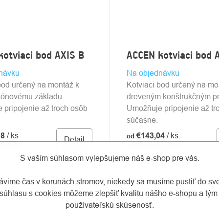
otviaci bod AXIS B
ACCEN kotviaci bod 
návku
Na objednávku
bod určený na montáž k
Kotviaci bod určený na mo
tónovému základu.
dreveným konštrukčným p
pripojenie až troch osôb
Umožňuje pripojenie až tr
súčasne.
28
/ ks
€143,04
/ ks
od
Detail
 bez DPH
od €118,21 bez DPH
S vaším súhlasom vylepšujeme náš e-shop pre vás.
rávime čas v korunách stromov, niekedy sa musíme pustiť do sv
súhlasu s cookies môžeme zlepšiť kvalitu nášho e-shopu a tým 
používateľskú skúsenosť.