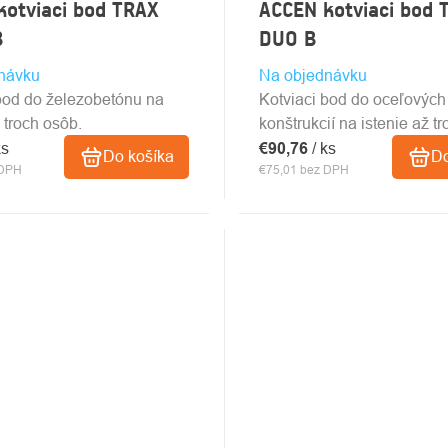
kotviaci bod TRAX
ACCEN kotviaci bod 
B
DUO B
návku
Na objednávku
bod do železobetónu na
Kotviaci bod do oceľových
 troch osôb.
konštrukcií na istenie až t
ks
€90,76
/ ks
Do košíka
Do
 DPH
€75,01 bez DPH