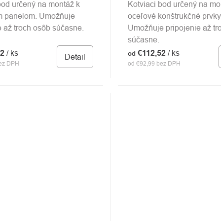
bod určený na montáž k
Kotviaci bod určený na mo
m panelom. Umožňuje
oceľové konštrukčné prvky
e až troch osôb súčasne.
Umožňuje pripojenie až tr
súčasne.
52
/ ks
€112,52
/ ks
od
Detail
bez DPH
od €92,99 bez DPH