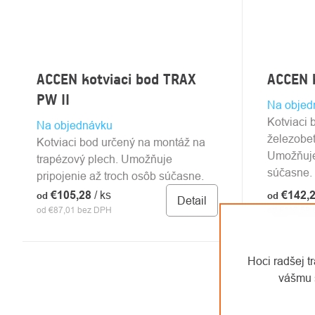
ACCEN kotviaci bod TRAX
ACCEN k
PW II
Na objed
Kotviaci 
Na objednávku
železobe
Kotviaci bod určený na montáž na
Umožňuje 
trapézový plech. Umožňuje
súčasne.
pripojenie až troch osôb súčasne.
€105,28
/ ks
€142,
od
od
Detail
od €87,01 bez DPH
od €117,59
Hoci radšej t
vášmu 