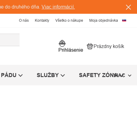
me do druhého dňa.
Viac informácií.
O nás
Kontakty
Všetko o nákupe
Moja objednávka
Prázdny košík
Nákupný košík
Prihlásenie
 PÁDU
SLUŽBY
SAFETY ZÓNA
VIAC