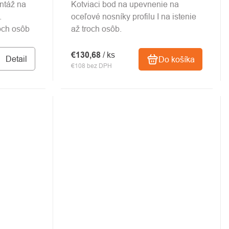
ntáž na
Kotviaci bod na upevnenie na
.
oceľové nosníky profilu I na istenie
och osôb
až troch osôb.
€130,68
/ ks
Detail
Do košíka
€108 bez DPH