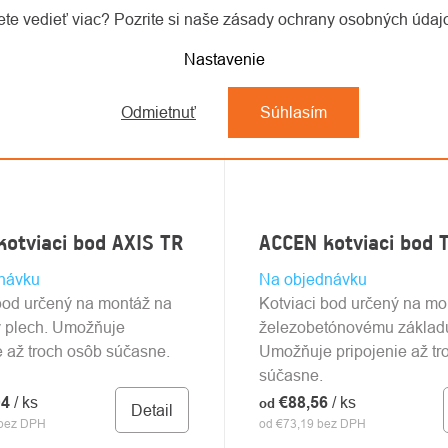
te vedieť viac? Pozrite si naše zásady ochrany osobných úda
Nastavenie
Odmietnuť
Súhlasím
otviaci bod AXIS TR
ACCEN kotviaci bod 
návku
Na objednávku
bod určený na montáž na
Kotviaci bod určený na mo
ý plech. Umožňuje
železobetónovému základ
e až troch osôb súčasne.
Umožňuje pripojenie až tr
súčasne.
04
/ ks
€88,56
/ ks
od
Detail
 bez DPH
od €73,19 bez DPH