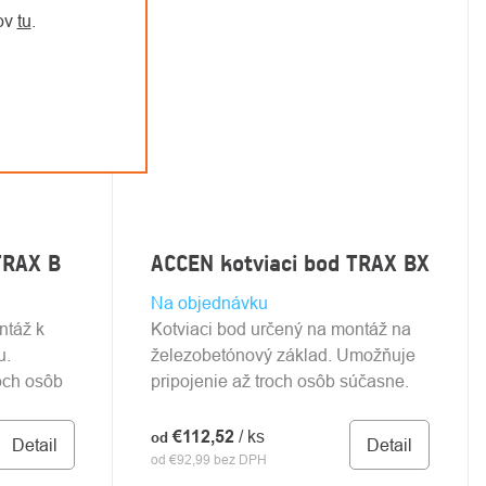
jov
tu
.
TRAX B
ACCEN kotviaci bod TRAX BX
Na objednávku
ntáž k
Kotviaci bod určený na montáž na
u.
železobetónový základ. Umožňuje
och osôb
pripojenie až troch osôb súčasne.
€112,52
/ ks
od
Detail
Detail
od €92,99 bez DPH