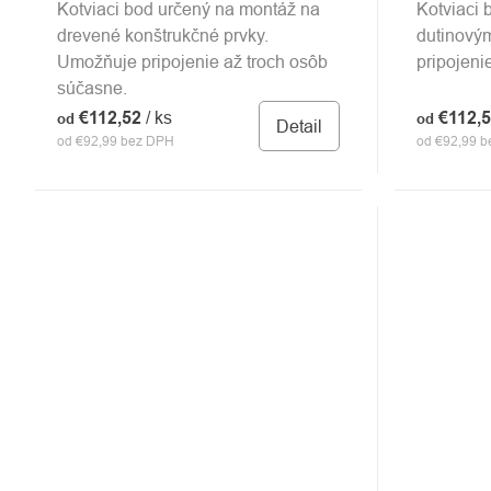
Kotviaci bod určený na montáž na
Kotviaci 
drevené konštrukčné prvky.
dutinový
Umožňuje pripojenie až troch osôb
pripojeni
súčasne.
€112,52
/ ks
€112,
od
od
Detail
od €92,99 bez DPH
od €92,99 