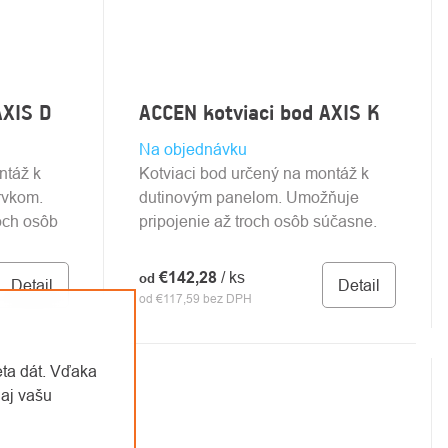
AXIS D
ACCEN kotviaci bod AXIS K
Na objednávku
ntáž k
Kotviaci bod určený na montáž k
rvkom.
dutinovým panelom. Umožňuje
och osôb
pripojenie až troch osôb súčasne.
€142,28
/ ks
od
Detail
Detail
od €117,59 bez DPH
eta dát. Vďaka
aj vašu