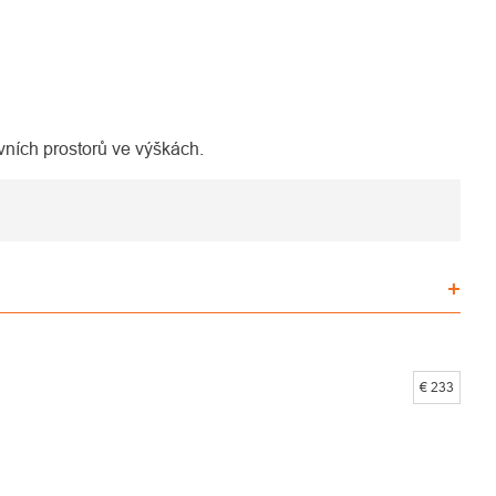
vních prostorů ve výškách.
€
233