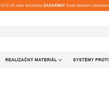
d 150 EUR máte doručenie
ZADARMO!
Tovar skladom odosiela
REALIZAČNÝ MATERIÁL
SYSTÉMY PROTI