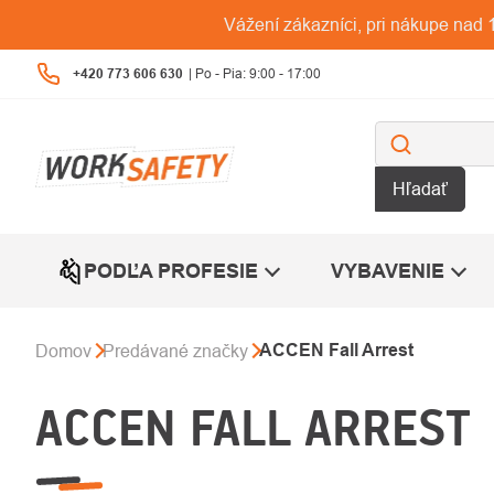
Prejsť
Vážení zákazníci, pri nákupe na
na
obsah
+420 773 606 630
Hľadať
PODĽA PROFESIE
VYBAVENIE
ACCEN Fall Arrest
Domov
Predávané značky
ACCEN FALL ARREST