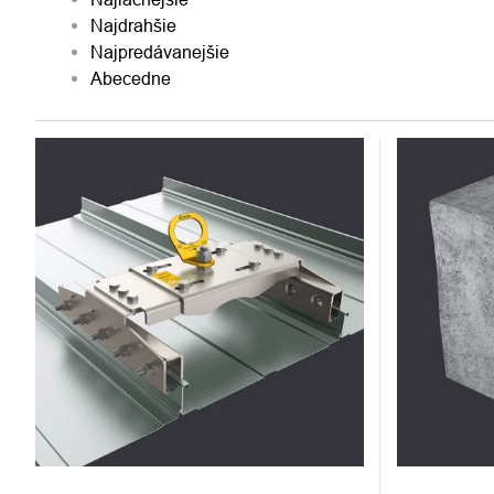
PRODUKTOV
Najdrahšie
Najpredávanejšie
Abecedne
VÝPIS
PRODUKTOV