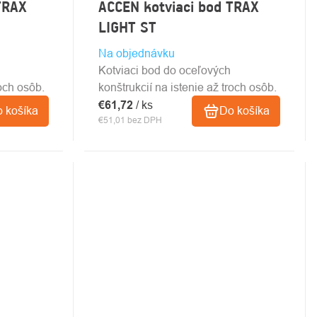
TRAX
ACCEN kotviaci bod TRAX
LIGHT ST
Na objednávku
Kotviaci bod do oceľových
roch osôb.
konštrukcií na istenie až troch osôb.
€61,72
/ ks
 košíka
Do košíka
€51,01 bez DPH