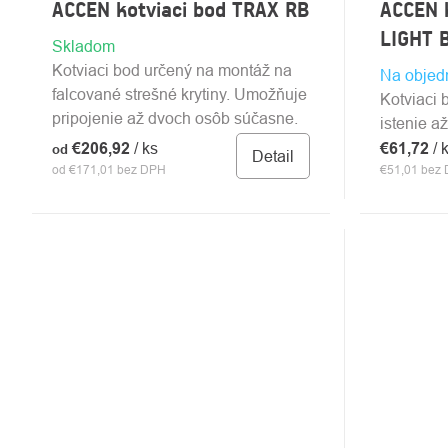
ACCEN kotviaci bod TRAX RB
ACCEN 
LIGHT 
Skladom
Kotviaci bod určený na montáž na
Na objed
falcované strešné krytiny. Umožňuje
Kotviaci 
pripojenie až dvoch osôb súčasne.
istenie až
€206,92
/ ks
€61,72
/ 
od
Detail
od €171,01 bez DPH
€51,01 bez