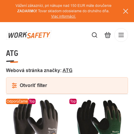
Prejsť
Vážení zákazníci, pri nákupe nad 150 EUR máte doručenie
na
ZADARMO!
Tovar skladom odosielame do druhého dňa.
Viac informácií.
obsah
ATG
EUR
Prihláse
/
Webová stránka značky:
ATG
Otvoriť filter
VÝPIS
Odporúčame
Top
Top
PRODUKTOV