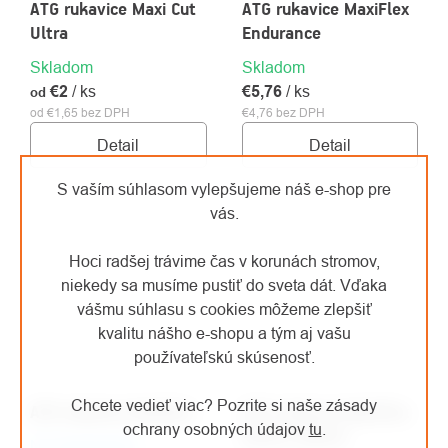
ATG rukavice Maxi Cut
ATG rukavice MaxiFlex
Ultra
Endurance
Skladom
Skladom
€2
/ ks
€5,76
/ ks
od
od €1,65 bez DPH
€4,76 bez DPH
Detail
Detail
S vaším súhlasom vylepšujeme náš e-shop pre
vás.
Hoci radšej trávime čas v korunách stromov,
niekedy sa musíme pustiť do sveta dát. Vďaka
vášmu súhlasu s cookies môžeme zlepšiť
kvalitu nášho e-shopu a tým aj vašu
používateľskú skúsenosť.
Chcete vedieť viac? Pozrite si naše zásady
ATG rukavice MaxiDex
ATG rukavice MaxiFlex
ochrany osobných údajov
tu
.
Active ružová
Na objednávku