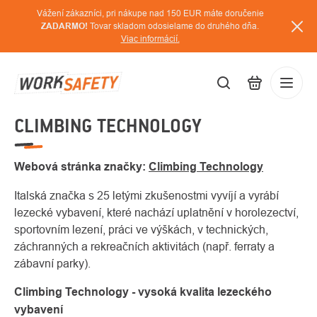
Prejsť
Vážení zákazníci, pri nákupe nad 150 EUR máte doručenie
na
ZADARMO!
Tovar skladom odosielame do druhého dňa.
Viac informácií.
obsah
CLIMBING TECHNOLOGY
EUR
Prihláse
/
Webová stránka značky:
Climbing Technology
Italská značka s 25 letými zkušenostmi vyvíjí a vyrábí
lezecké vybavení, které nachází uplatnění v horolezectví,
sportovním lezení, práci ve výškách, v technických,
záchranných a rekreačních aktivitách (např. ferraty a
zábavní parky).
Climbing Technology - vysoká kvalita lezeckého
vybavení