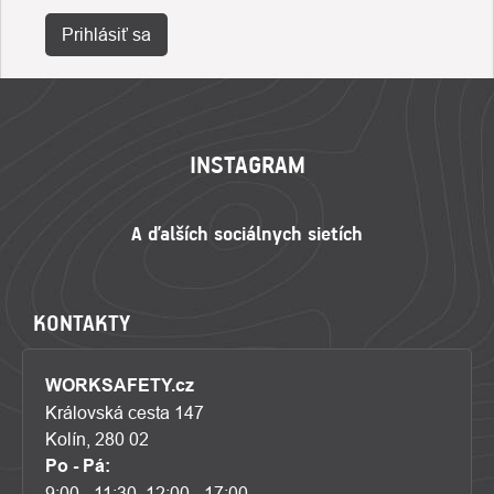
Prihlásiť sa
ZÁPÄTIE
INSTAGRAM
KONTAKTY
WORKSAFETY.cz
Královská cesta 147
Kolín, 280 02
Po - Pá:
9:00 - 11:30, 12:00 - 17:00