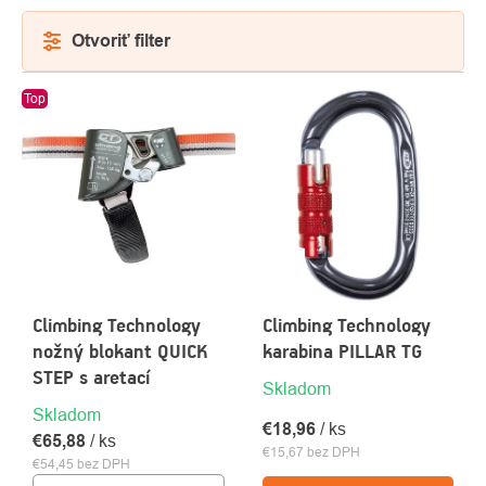
Otvoriť filter
VÝPIS
Top
PRODUKTOV
Climbing Technology
Climbing Technology
nožný blokant QUICK
karabina PILLAR TG
STEP s aretací
Skladom
Skladom
€18,96
/ ks
€65,88
/ ks
€15,67 bez DPH
€54,45 bez DPH