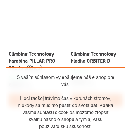
Climbing Technology
Climbing Technology
karabina PILLAR PRO
kladka ORBITER D
TGL (s příčkou)
Skladom
S vaším súhlasom vylepšujeme náš e-shop pre
Skladom
€70,28
/ ks
vás.
€26,20
/ ks
€58,08 bez DPH
€21,65 bez DPH
Hoci radšej trávime čas v korunách stromov,
Do košíka
Do košíka
niekedy sa musíme pustiť do sveta dát. Vďaka
vášmu súhlasu s cookies môžeme zlepšiť
kvalitu nášho e-shopu a tým aj vašu
používateľskú skúsenosť.