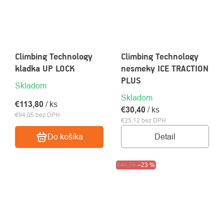
Climbing Technology
Climbing Technology
kladka UP LOCK
nesmeky ICE TRACTION
PLUS
Skladom
Skladom
€113,80
/ ks
€30,40
/ ks
€94,05 bez DPH
€25,12 bez DPH
Detail
Do košíka
Výpredaj
€41,76
–23 %