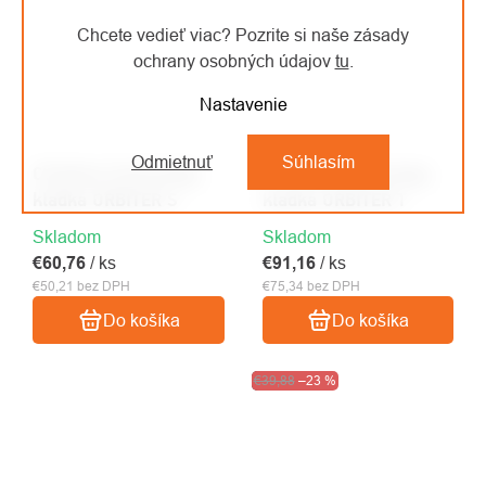
Chcete vedieť viac? Pozrite si naše zásady
ochrany osobných údajov
tu
.
Nastavenie
Odmietnuť
Súhlasím
Climbing Technology
Climbing Technology
kladka ORBITER S
kladka ORBITER T
Skladom
Skladom
€60,76
/ ks
€91,16
/ ks
€50,21 bez DPH
€75,34 bez DPH
Do košíka
Do košíka
Výpredaj
€39,88
–23 %