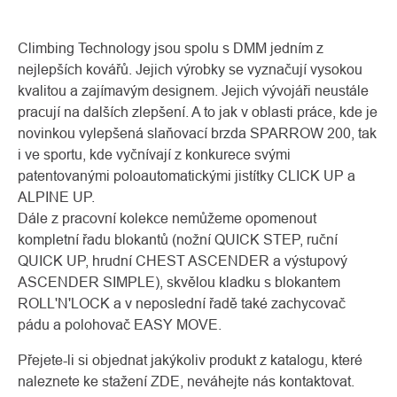
Climbing Technology jsou spolu s DMM jedním z
nejlepších kovářů. Jejich výrobky se vyznačují vysokou
kvalitou a zajímavým designem. Jejich vývojáři neustále
pracují na dalších zlepšení. A to jak v oblasti práce, kde je
novinkou vylepšená slaňovací brzda SPARROW 200, tak
i ve sportu, kde vyčnívají z konkurece svými
patentovanými poloautomatickými jistítky CLICK UP a
ALPINE UP.
Dále z pracovní kolekce nemůžeme opomenout
kompletní řadu blokantů (nožní QUICK STEP, ruční
O
QUICK UP, hrudní CHEST ASCENDER a výstupový
Kontakty
nás
ASCENDER SIMPLE), skvělou kladku s blokantem
ROLL'N'LOCK a v neposlední řadě také zachycovač
pádu a polohovač EASY MOVE.
Přejete-li si objednat jakýkoliv produkt z katalogu, které
naleznete ke stažení ZDE, neváhejte nás kontaktovat.