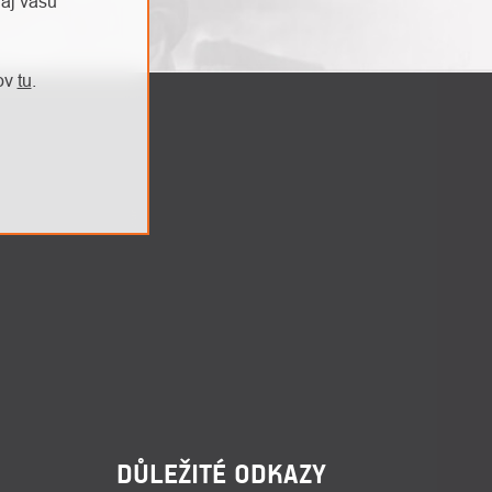
aj vašu
jov
tu
.
DŮLEŽITÉ ODKAZY