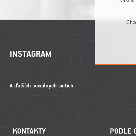
vášmu 
Chce
ZÁPÄTIE
INSTAGRAM
KONTAKTY
PODLE 