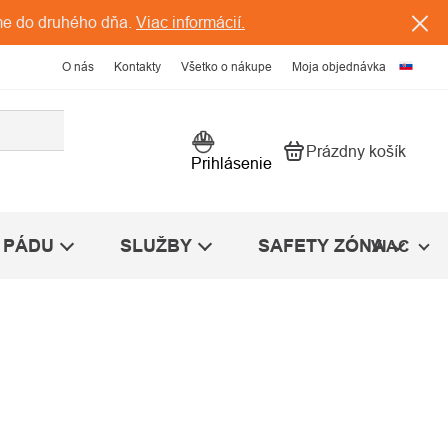
me do druhého dňa.
Viac informácií.
O nás
Kontakty
Všetko o nákupe
Moja objednávka
Prázdny košík
Nákupný košík
Prihlásenie
 PÁDU
SLUŽBY
SAFETY ZÓNA
VIAC