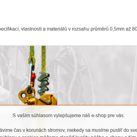
pecifikací, vlastností a materiálů v rozsahu průměrů 0,5mm až 
S vaším súhlasom vylepšujeme náš e-shop pre vás.
o nových produktoch na našom e-shope.
rávime čas v korunách stromov, niekedy sa musíme pustiť do sv