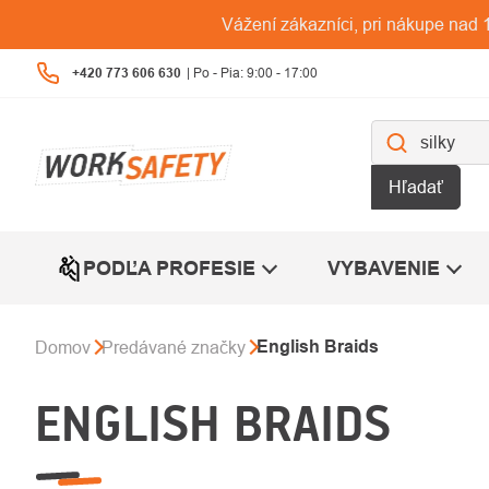
Prejsť
Vážení zákazníci, pri nákupe na
na
obsah
+420 773 606 630
Hľadať
PODĽA PROFESIE
VYBAVENIE
English Braids
Domov
Predávané značky
ENGLISH BRAIDS