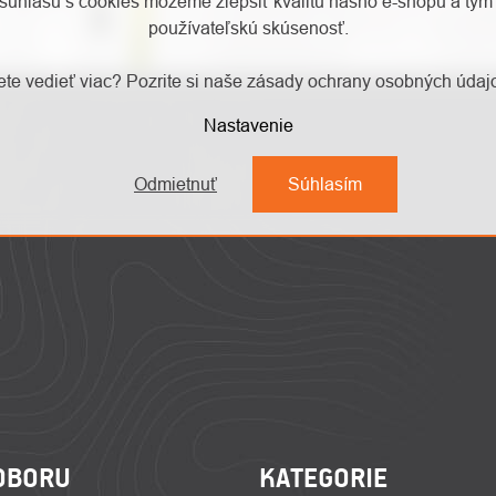
súhlasu s cookies môžeme zlepšiť kvalitu nášho e-shopu a tým 
používateľskú skúsenosť.
te vedieť viac? Pozrite si naše zásady ochrany osobných úda
Nastavenie
Odmietnuť
Súhlasím
OBORU
KATEGORIE