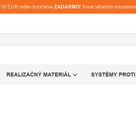
d 150 EUR máte doručenie
ZADARMO!
Tovar skladom odosiela
REALIZAČNÝ MATERIÁL
SYSTÉMY PROTI