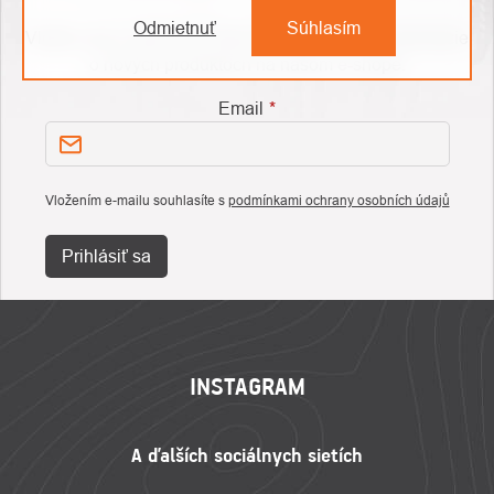
Odmietnuť
Súhlasím
Vložte svoj e-mail a my Vám budeme zasielať informácie
o nových produktoch na našom e-shope.
Email
Vložením e-mailu souhlasíte s
podmínkami ochrany osobních údajů
Prihlásiť sa
ZÁPÄTIE
INSTAGRAM