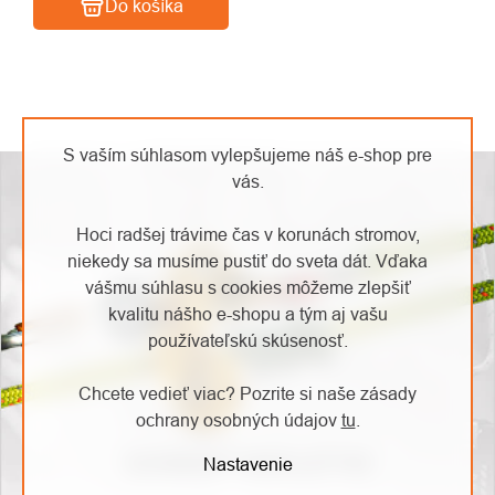
Do košíka
OVLÁDACIE
PRVKY
S vaším súhlasom vylepšujeme náš e-shop pre
VÝPISU
vás.
Hoci radšej trávime čas v korunách stromov,
niekedy sa musíme pustiť do sveta dát. Vďaka
vášmu súhlasu s cookies môžeme zlepšiť
kvalitu nášho e-shopu a tým aj vašu
používateľskú skúsenosť.
Chcete vedieť viac? Pozrite si naše zásady
ochrany osobných údajov
tu
.
ODOBERAŤ NEWSLETTER
Nastavenie