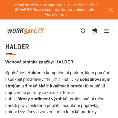
Prejsť
Vážení zákazníci, pri nákupe nad 150 EUR máte doručenie
na
ZADARMO!
Tovar skladom odosielame do druhého dňa.
Viac informácií.
obsah
HALDER
EUR
Prihláse
/
Webová stránka značky:
HALDER
Společnost
Halder
je kompetentní partner, který pomáhá
uspokojit požadavky trhu již 75 let. Díky
sofistikovaným
strojům
a
široké škále kvalitních produktů
naplňují
nejrůznější potřeby zákazníků. Firma
nabízí
široký sortiment výrobků
: profesionální ruční
nářadí pro všestranné použití, modulární přípravky,
upínací systémy a zařízení nebo letecké produkty.