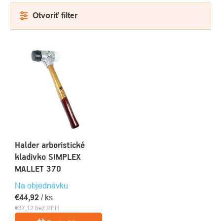
Otvoriť filter
VÝPIS
PRODUKTOV
O
Halder arboristické
Kontakty
nás
kladivko SIMPLEX
MALLET 370
Na objednávku
€44,92
/ ks
€37,12 bez DPH