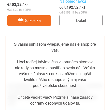
Na objednávku
€403,32
/ ks
€192,52
/ ks
od
€333,32 bez DPH
od €159,11 bez DPH
Detail
Do košíka
S vaším súhlasom vylepšujeme náš e-shop pre
vás.
Hoci radšej trávime čas v korunách stromov,
niekedy sa musíme pustiť do sveta dát. Vďaka
vášmu súhlasu s cookies môžeme zlepšiť
kvalitu nášho e-shopu a tým aj vašu
Latschbacher zásobník
Latschbacher zásobník
používateľskú skúsenosť.
na arbo štítky
na ARBO štítky
ARBOTAG MAGAZINE
ARBOTAG MAGAZINE
Chcete vedieť viac? Pozrite si naše zásady
LITE
PLUS
ochrany osobných údajov
tu
.