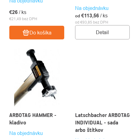
Na objednávku
Na objednávku
€26
/ ks
€113,56
/ ks
od
€21,49 bez DPH
od €93,85 bez DPH
Detail
Do košíka
ARBOTAG HAMMER -
Latschbacher ARBOTAG
kladivo
INDIVIDUAL - sada
arbo štítkov
Na objednávku