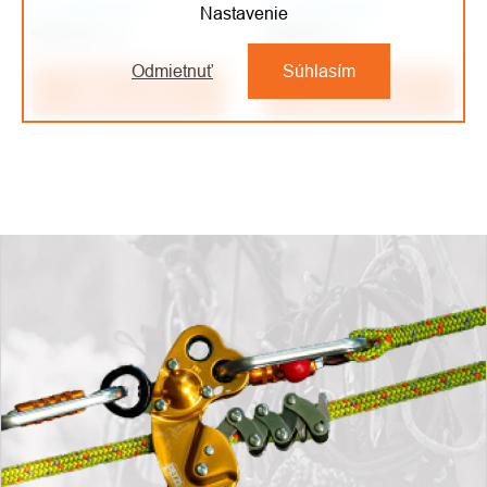
Na objednávku
Na objednávku
Nastavenie
€351,24
/ ks
€529,96
/ ks
€290,28 bez DPH
€437,98 bez DPH
Odmietnuť
Súhlasím
Do košíka
Do košíka
OVLÁDACIE
PRVKY
VÝPISU