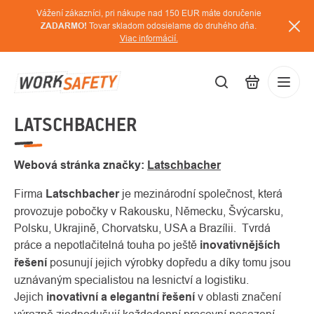
Prejsť
Vážení zákazníci, pri nákupe nad 150 EUR máte doručenie
na
ZADARMO!
Tovar skladom odosielame do druhého dňa.
Viac informácií.
obsah
LATSCHBACHER
EUR
Prihláse
/
Webová stránka značky:
Latschbacher
Firma
Latschbacher
je mezinárodní společnost, která
provozuje pobočky v Rakousku, Německu, Švýcarsku,
Polsku, Ukrajině, Chorvatsku, USA a Brazílii. Tvrdá
práce a nepotlačitelná touha po ještě
inovativnějších
řešení
posunují jejich výrobky dopředu a díky tomu jsou
uznávaným specialistou na lesnictví a logistiku.
Jejich
inovativní a elegantní řešení
v oblasti značení
výrazně zjednodušují každodenní pracovní nasazení