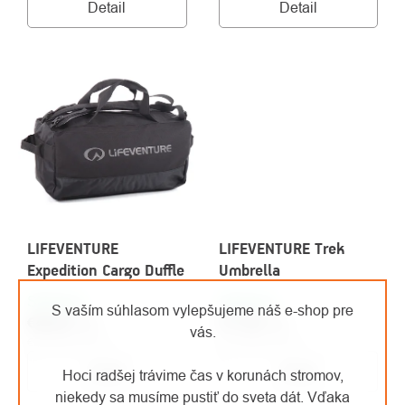
Detail
Detail
LIFEVENTURE
LIFEVENTURE Trek
Expedition Cargo Duffle
Umbrella
Skladom
Skladom
S vaším súhlasom vylepšujeme náš e-shop pre
€46,44
/ ks
€17,64
/ ks
vás.
€38,38 bez DPH
€14,58 bez DPH
Detail
Detail
Hoci radšej trávime čas v korunách stromov,
niekedy sa musíme pustiť do sveta dát. Vďaka