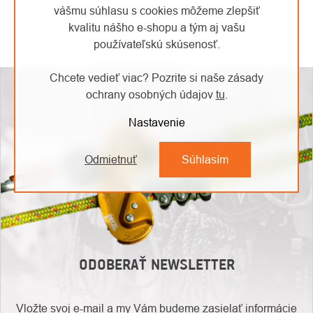
vášmu súhlasu s cookies môžeme zlepšiť
kvalitu nášho e-shopu a tým aj vašu
OVLÁDACIE
používateľskú skúsenosť.
PRVKY
Chcete vedieť viac? Pozrite si naše zásady
VÝPISU
ochrany osobných údajov
tu
.
Nastavenie
Odmietnuť
Súhlasím
ODOBERAŤ NEWSLETTER
Vložte svoj e-mail a my Vám budeme zasielať informácie