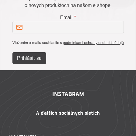
o nových produktoch na našom e-shope.
Email
Vložením e-mailu souhlasíte s
podmínkami ochrany osobních údajů
Prihlásiť sa
ZÁPÄTIE
INSTAGRAM