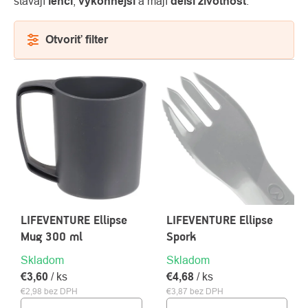
stávají
lehčí
,
výkonnější
a mají
delší životnost
.
Otvoriť filter
VÝPIS
PRODUKTOV
O
Kontakty
nás
LIFEVENTURE Ellipse
LIFEVENTURE Ellipse
Mug 300 ml
Spork
Skladom
Skladom
€3,60
/ ks
€4,68
/ ks
€2,98 bez DPH
€3,87 bez DPH