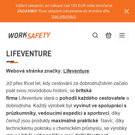
Prejsť
Vážení zákazníci, pri nákupe nad 150 EUR máte doručenie
na
ZADARMO!
Tovar skladom odosielame do druhého dňa.
Viac informácií.
obsah
LIFEVENTURE
EUR
Prihláse
/
Webová stránka značky:
Lifeventure
Již přes třicet let, kdy cestování za dobrodružstvím začalo
psát svou novodobou historii, se
britská
firma
Lifeventure stará o
pohodlí každého cestovatele
a
dobrodruha. Každý výrobek byl
vyvinut ve spolupráci s
průzkumníky, vedoucími expedicí a sportovci
, díky
čemuž jsou produkty
maximálně praktické
. Navíc, díky
technickému pokroku v chemickém průmyslu, se výrobky