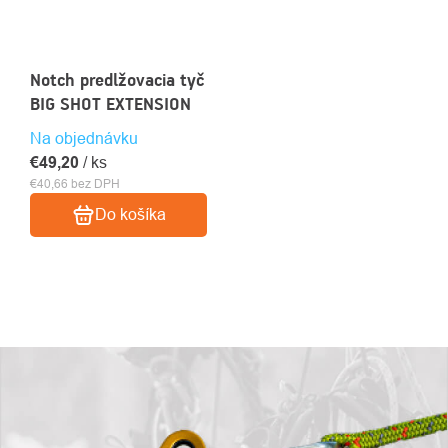
Notch predlžovacia tyč
BIG SHOT EXTENSION
Na objednávku
€49,20
/ ks
€40,66 bez DPH
Do košíka
OVLÁDACIE
PRVKY
VÝPISU