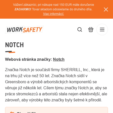
Prejsť
Vážení zákazníci, pri nákupe nad 150 EUR máte doručenie
na
ZADARMO!
Tovar skladom odosielame do druhého dňa.
Viac informácií.
obsah
NOTCH
EUR
Prihláse
/
Webová stránka značky:
Notch
Značka Notch je součástí firmy SHERRILL, Inc., která je
na trhu již více než 50 let. Značka Notch sídlí v
Greensboro a výrobě arboristických komponentů se
věnuje již několik let. Cílem týmu značky Notch je, aby se
práce stromolezců a arboristů stala nejen efektivnější, ale
zároveň, aby výrobky této značky byly šetrné k přírodě.