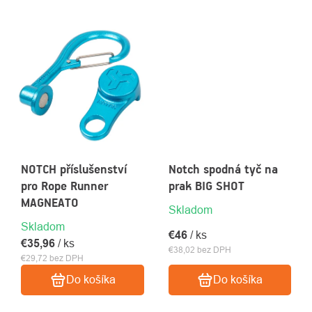
NOTCH příslušenství
Notch spodná tyč na
pro Rope Runner
prak BIG SHOT
MAGNEATO
Skladom
Skladom
€46
/ ks
€35,96
/ ks
€38,02 bez DPH
€29,72 bez DPH
Do košíka
Do košíka