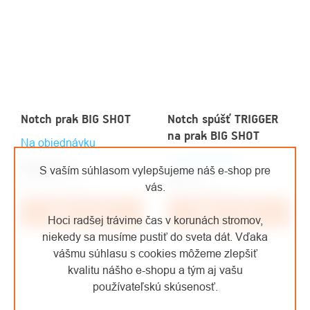
Notch prak BIG SHOT
Notch spúšť TRIGGER
na prak BIG SHOT
Na objednávku
Na objednávku
€228,80
/ ks
S vaším súhlasom vylepšujeme náš e-shop pre
€79
/ ks
€189,09 bez DPH
vás.
€65,29 bez DPH
Do košíka
Do košíka
Hoci radšej trávime čas v korunách stromov,
niekedy sa musíme pustiť do sveta dát. Vďaka
vášmu súhlasu s cookies môžeme zlepšiť
kvalitu nášho e-shopu a tým aj vašu
používateľskú skúsenosť.