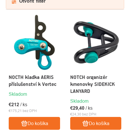
Otvoriť filter
VÝPIS
PRODUKTOV
NOCTH kladka AERIS
NOTCH organizér
O
příslušenství k Vertec
kmenovky SIDEKICK
Kontakty
nás
LANYARD
Skladom
Skladom
€212
/ ks
€29,40
/ ks
€175,21 bez DPH
€24,30 bez DPH
Do košíka
Do košíka