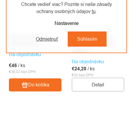
Chcete vedieť viac? Pozrite si naše zásady
ochrany osobných údajov
tu
.
Nastavenie
Notch horná tyč na
NOTCH nahazovací
Odmietnuť
Súhlasím
prak BIG SHOT
sáček ZERO THROW
WEIGHT
Na objednávku
Na objednávku
€46
/ ks
€24,20
/ ks
€38,02 bez DPH
€20 bez DPH
Detail
Do košíka