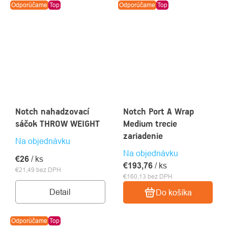
Odporúčame
Top
Odporúčame
Top
Notch nahadzovací
Notch Port A Wrap
sáčok THROW WEIGHT
Medium trecie
zariadenie
Na objednávku
Na objednávku
€26
/ ks
€193,76
/ ks
€21,49 bez DPH
€160,13 bez DPH
Detail
Do košíka
Odporúčame
Top