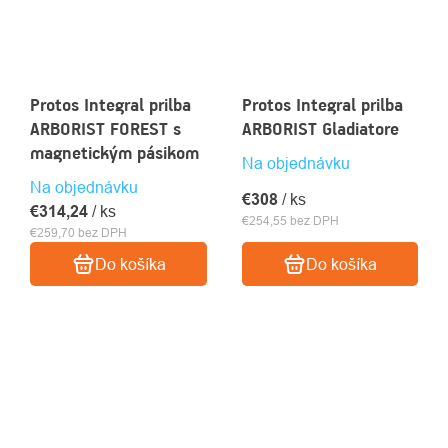
Protos Integral prilba
Protos Integral prilba
ARBORIST FOREST s
ARBORIST Gladiatore
magnetickým pásikom
Na objednávku
Na objednávku
€308
/ ks
€314,24
/ ks
€254,55 bez DPH
€259,70 bez DPH
Do košíka
Do košíka