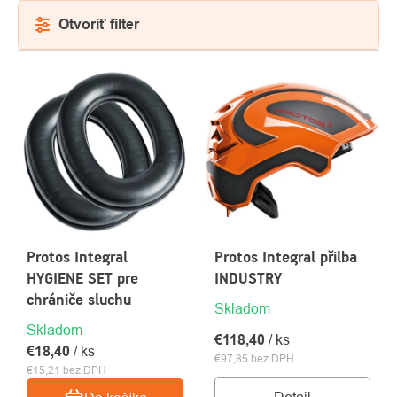
Otvoriť filter
VÝPIS
PRODUKTOV
O
Protos Integral
Protos Integral přilba
Kontakty
nás
HYGIENE SET pre
INDUSTRY
chrániče sluchu
Skladom
Skladom
€118,40
/ ks
€18,40
/ ks
€97,85 bez DPH
€15,21 bez DPH