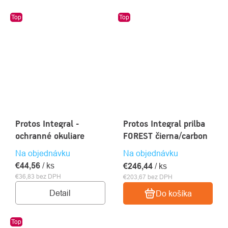
Top
Top
Protos Integral -
Protos Integral prilba
ochranné okuliare
FOREST čierna/carbon
Na objednávku
Na objednávku
€44,56
/ ks
€246,44
/ ks
€36,83 bez DPH
€203,67 bez DPH
Detail
Do košíka
Top