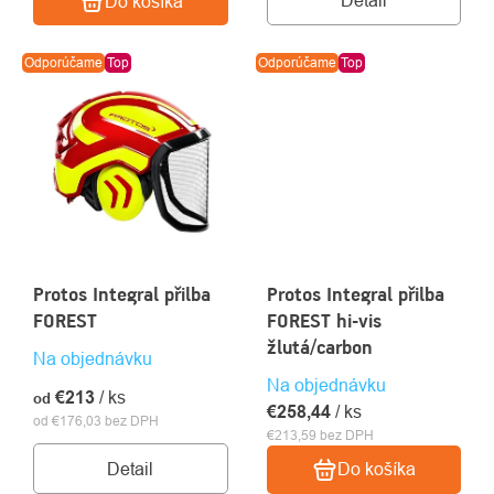
Detail
Do košíka
Odporúčame
Top
Odporúčame
Top
Protos Integral přilba
Protos Integral přilba
FOREST
FOREST hi-vis
žlutá/carbon
Na objednávku
Na objednávku
€213
/ ks
od
€258,44
/ ks
od €176,03 bez DPH
€213,59 bez DPH
Detail
Do košíka