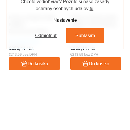
Chcete vedieť viac? Pozrite si naše zásady
ochrany osobných údajov
tu
.
Protos Integral prilba
Protos Integral prilba
Nastavenie
FOREST
FOREST čierna/flower
čierna/camouflage
power
Odmietnuť
Súhlasím
Na objednávku
Na objednávku
€258,44
/ ks
€258,44
/ ks
€213,59 bez DPH
€213,59 bez DPH
Do košíka
Do košíka