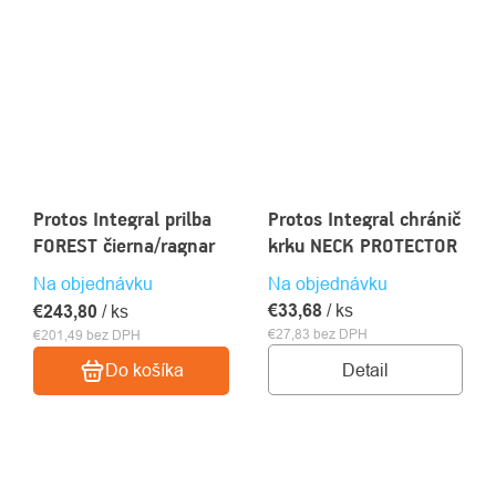
Protos Integral prilba
Protos Integral chránič
FOREST čierna/ragnar
krku NECK PROTECTOR
Na objednávku
Na objednávku
€33,68
/ ks
€243,80
/ ks
€27,83 bez DPH
€201,49 bez DPH
Detail
Do košíka