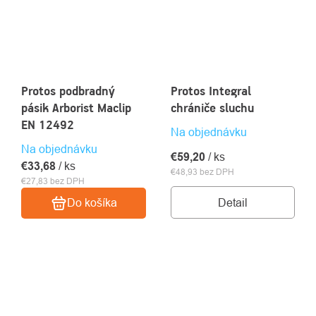
Protos podbradný
Protos Integral
pásik Arborist Maclip
chrániče sluchu
EN 12492
Na objednávku
Na objednávku
€59,20
/ ks
€33,68
/ ks
€48,93 bez DPH
€27,83 bez DPH
Detail
Do košíka