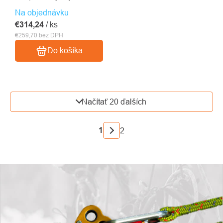
Na objednávku
€314,24
/ ks
€259,70 bez DPH
Do košíka
OVLÁDACIE
Načítať 20 ďalších
PRVKY
VÝPISU
STRÁNKOVANIE
1
2