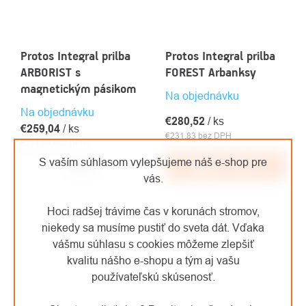
Protos Integral prilba
Protos Integral prilba
ARBORIST s
FOREST Arbanksy
magnetickým pásikom
Na objednávku
Na objednávku
€280,52
/ ks
€259,04
/ ks
€231,83 bez DPH
€214,08 bez DPH
S vaším súhlasom vylepšujeme náš e-shop pre
Detail
Do košíka
vás.
Hoci radšej trávime čas v korunách stromov,
niekedy sa musíme pustiť do sveta dát. Vďaka
vášmu súhlasu s cookies môžeme zlepšiť
kvalitu nášho e-shopu a tým aj vašu
používateľskú skúsenosť.