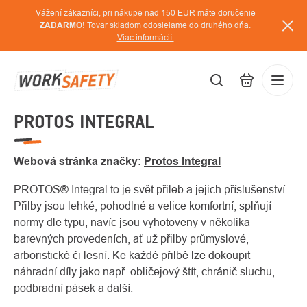
Prejsť
Vážení zákazníci, pri nákupe nad 150 EUR máte doručenie
na
ZADARMO!
Tovar skladom odosielame do druhého dňa.
Viac informácií.
obsah
PROTOS INTEGRAL
EUR
Prihláse
/
Webová stránka značky:
Protos Integral
PROTOS® Integral to je svět přileb a jejich příslušenství.
Přilby jsou lehké, pohodlné a velice komfortní, splňují
normy dle typu, navíc jsou vyhotoveny v několika
barevných provedeních, ať už přilby průmyslové,
arboristické či lesní. Ke každé přilbě lze dokoupit
náhradní díly jako např. obličejový štít, chránič sluchu,
podbradní pásek a další.