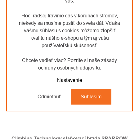
vás.
Hoci radšej trávime čas v korunách stromov,
niekedy sa musíme pustiť do sveta dát. Vďaka
vášmu súhlasu s cookies môžeme zlepšiť
kvalitu nášho e-shopu a tým aj vašu
používateľskú skúsenosť.
Chcete vedieť viac? Pozrite si naše zásady
ochrany osobných údajov
tu
.
Nastavenie
Odmietnuť
Súhlasím
Climbing Technology slaňovací brzda SPARROW