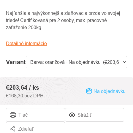
produktu
je
Najľahšia a najvýkonnejšia zlaňovacia brzda vo svojej
0,0
triede! Certifikovaná pre 2 osoby, max. pracovné
z
zaťaženie 200kg.
5
hviezdičiek.
Detailné informácie
Variant
€203,64
/ ks
Na objednávku
€168,30 bez DPH
Tlač
Strážiť
Zdieľať