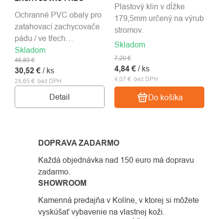
Plastový klin v dĺžke
Ochranné PVC obaly pro
179,5mm určený na výrub
zatahovací zachycovače
stromov.
pádu / ve třech
Skladom
Skladom
velikostech
7,20 €
46,80 €
4,84 €
/ ks
30,52 €
/ ks
4,07 € bez DPH
25,65 € bez DPH
Detail
Do košíka
DOPRAVA ZADARMO
Každá objednávka nad 150 euro má dopravu
zadarmo.
SHOWROOM
Kamenná predajňa v Kolíne, v ktorej si môžete
vyskúšať vybavenie na vlastnej koži.