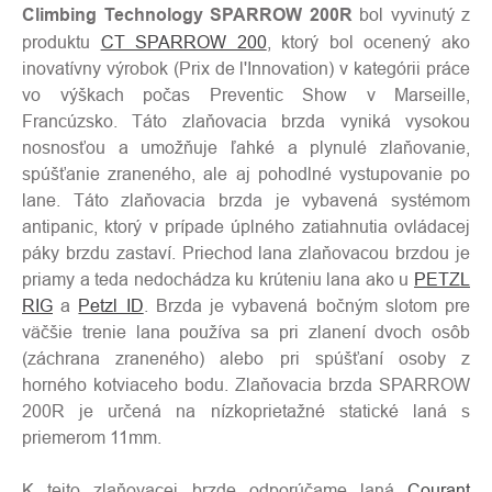
Climbing Technology SPARROW 200R
bol vyvinutý z
produktu
CT SPARROW 200
, ktorý bol ocenený ako
inovatívny výrobok (Prix de l'Innovation) v kategórii práce
vo výškach počas Preventic Show v Marseille,
Francúzsko. Táto zlaňovacia brzda vyniká vysokou
nosnosťou a umožňuje ľahké a plynulé zlaňovanie,
spúšťanie zraneného, ale aj pohodlné vystupovanie po
lane. Táto zlaňovacia brzda je vybavená systémom
antipanic, ktorý v prípade úplného zatiahnutia ovládacej
páky brzdu zastaví. Priechod lana zlaňovacou brzdou je
priamy a teda nedochádza ku krúteniu lana ako u
PETZL
RIG
a
Petzl ID
. Brzda je vybavená bočným slotom pre
väčšie trenie lana používa sa pri zlanení dvoch osôb
(záchrana zraneného) alebo pri spúšťaní osoby z
horného kotviaceho bodu. Zlaňovacia brzda SPARROW
200R je určená na nízkoprietažné statické laná s
priemerom 11mm.
K tejto zlaňovacej brzde odporúčame laná
Courant