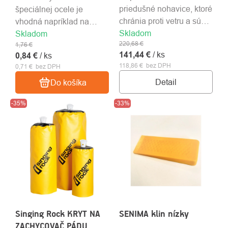
priedušné nohavice, ktoré
špeciálnej ocele je
chránia proti vetru a sú
vhodná napríklad na
Skladom
odolné voči roztrhnutiu. S
oceľové dosky.
Skladom
220,68 €
1,76 €
reflexnými prvkami a
141,44 €
/ ks
0,84 €
/ ks
traky.
118,86 € bez DPH
0,71 € bez DPH
Detail
Do košíka
-35%
-33%
Singing Rock KRYT NA
SENIMA klin nízky
ZACHYCOVAČ PÁDU