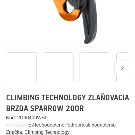
O
Kontakty
nás
CLIMBING TECHNOLOGY ZLAŇOVACIA
BRZDA SPARROW 200R
Kód:
2D66400WB5
Neohodnotené
Podrobnosti hodnotenia
Priemerné
Značka:
Climbing Technology
hodnotenie