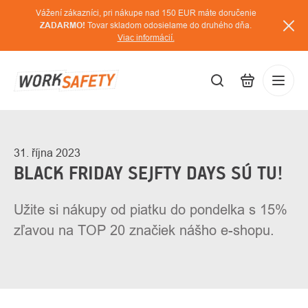
Prejsť
Vážení zákazníci, pri nákupe nad 150 EUR máte doručenie
na
ZADARMO!
Tovar skladom odosielame do druhého dňa.
Viac informácií.
obsah
EUR
Prihláse
/
31. října 2023
BLACK FRIDAY SEJFTY DAYS SÚ TU!
Užite si nákupy od piatku do pondelka s 15%
zľavou na TOP 20 značiek nášho e-shopu.