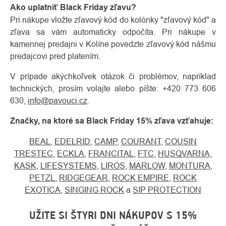
Ako uplatniť Black Friday zľavu?
Pri nákupe vložte zľavový kód do kolónky "zľavový kód" a
zľava sa vám automaticky odpočíta. Pri nákupe v
kamennej predajni v Kolíne povedzte zľavový kód nášmu
predajcovi pred platením.
V prípade akýchkoľvek otázok či problémov, napríklad
technických, prosím volajte alebo píšte: +420 773 606
630,
info@pavouci.cz
.
Značky, na ktoré sa Black Friday 15% zľava vzťahuje:
BEAL
,
EDELRID
,
CAMP
,
COURANT
,
COUSIN
TRESTEC
,
ECKLA
,
FRANCITAL
,
FTC
,
HUSQVARNA
,
KASK
,
LIFESYSTEMS
,
LIROS
,
MARLOW
,
MONTURA
,
PETZL
,
RIDGEGEAR
,
ROCK EMPIRE
,
ROCK
EXOTICA
,
SINGING ROCK
a
SIP PROTECTION
UŽITE SI ŠTYRI DNI NÁKUPOV S 15%