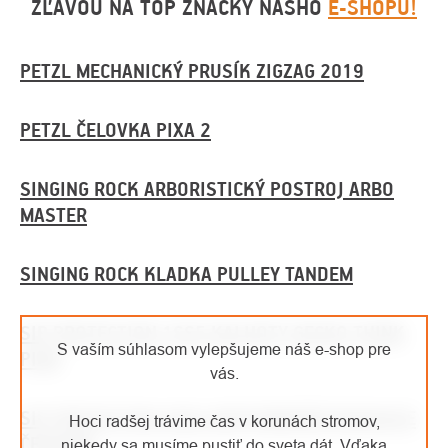
ZĽAVOU NA TOP ZNAČKY NÁŠHO
E-SHOPU!
PETZL MECHANICKÝ PRUSÍK ZIGZAG 2019
PETZL ČELOVKA PIXA 2
SINGING ROCK ARBORISTICKÝ POSTROJ ARBO
MASTER
SINGING ROCK KLADKA PULLEY TANDEM
SIP PROTECTION 1SS5 KALHOTY GECKO THINK
S vaším súhlasom vylepšujeme náš e-shop pre
PINK
vás.
SIP PROTECTION 2XA2 ANTIVIBRAČNÍ RUKAVICE
Hoci radšej trávime čas v korunách stromov,
ČERVENÉ
niekedy sa musíme pustiť do sveta dát. Vďaka