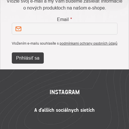
Vložte svoj e-mail a my Vám budeme zasielať informácie
o nových produktoch na našom e-shope.
Email
Vložením e-mailu souhlasíte s
podmínkami ochrany osobních údajů
Prihlásiť sa
ZÁPÄTIE
INSTAGRAM