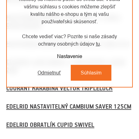
vášmu súhlasu s cookies môžeme zlepšiť
kvalitu nášho e-shopu a tým aj vašu
HUSQVARNA ARBORISTICKÉ LANO 11,5 MM S
používateľskú skúsenosť.
OKEM MODRÁ
Chcete vedieť viac? Pozrite si naše zásady
HUSQVARNA NAHAZOVACÍ LANKO 1,75 MM 55 M
ochrany osobných údajov
tu
.
Nastavenie
COURANT LANO BANDIT 11MM MODRÁ S OKEM
20M
Odmietnuť
Súhlasím
COURANT KARABINA VECTOR TRIPLELOCK
EDELRID NASTAVITELNÝ CAMBIUM SAVER 125CM
EDELRID OBRATLÍK CUPID SWIVEL