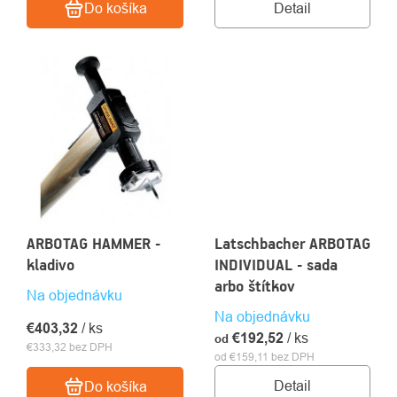
Detail
Do košíka
ARBOTAG HAMMER -
Latschbacher ARBOTAG
kladivo
INDIVIDUAL - sada
arbo štítkov
Na objednávku
Na objednávku
€403,32
/ ks
€192,52
/ ks
od
€333,32 bez DPH
od €159,11 bez DPH
Detail
Do košíka