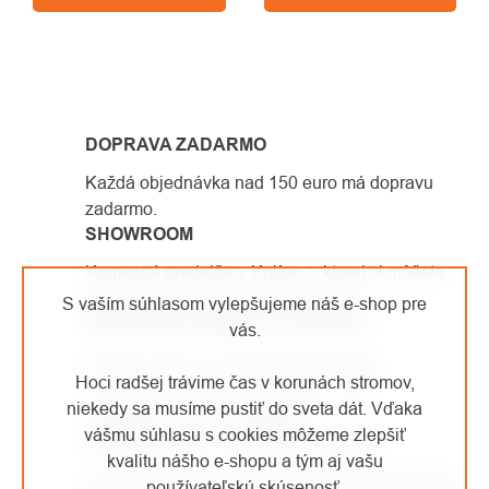
OVLÁDACIE
PRVKY
DOPRAVA ZADARMO
VÝPISU
Každá objednávka nad 150 euro má dopravu
zadarmo.
SHOWROOM
Kamenná predajňa v Kolíne, v ktorej si môžete
vyskúšať vybavenie na vlastnej koži.
S vaším súhlasom vylepšujeme náš e-shop pre
SAMI PRACUJEME VO VÝŠKACH
vás.
Od roku 2007 sa venujeme arboristike
Hoci radšej trávime čas v korunách stromov,
a výškovým prácam. Vybavenie, ktoré
niekedy sa musíme pustiť do sveta dát. Vďaka
predávame, sami používame.
vášmu súhlasu s cookies môžeme zlepšiť
JEDNODUCHÉ VRÁTENIE TOVARU
kvalitu nášho e-shopu a tým aj vašu
Vaša spokojnosť je pre nás prioritou číslo jedna,
používateľskú skúsenosť.