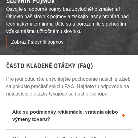
ŠLOVNÍK POJMOV
Osvojte si odborné pojmy bez zbytočného zmätenia!
Objevte náš slovník pojmov a získajte jasný prehľad nad
technickými termínmi. Učte sa a porozumite s pohodlím
vďaka nášmu užitočnému slovníku.
Zobraziť slovník pojmov
ČASTO KLADENÉ OTÁZKY (FAQ)
Pre jednoduchšie a rýchlejšie pochopenie našich služieb
sa pokúste prečítať sekciu FAQ. Nájdete tu odpovede na
najčastejšie otázky týkajúce sa nášho e-shopu.
Aké sú podmienky reklamácie, vrátenia alebo
výmeny tovaru?
Všetky informácie o reklamáciách nájdete v sekcii