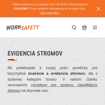
Prejsť
Vážení zákazníci, pri nákupe nad 150 EUR máte doručenie
na
ZADARMO!
Tovar skladom odosielame do druhého dňa.
Viac informácií.
obsah
EUR
Prihláse
/
EVIDENCIA STROMOV
Ak potrebujete k svojej práci pomôcky pre
bezchybné
značenie a evidenciu stromov
, ste v
správnej kategórii tovaru. V našom článku
venovanom
výrobkom pre správnu identifikáciu
stromov
sa dozviete viac.