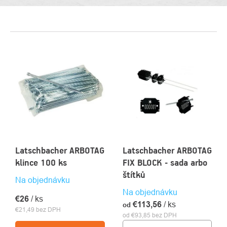
VÝPIS
PRODUKTOV
Latschbacher ARBOTAG
Latschbacher ARBOTAG
klince 100 ks
FIX BLOCK - sada arbo
štítků
Na objednávku
Na objednávku
€26
/ ks
€113,56
/ ks
od
€21,49 bez DPH
od €93,85 bez DPH