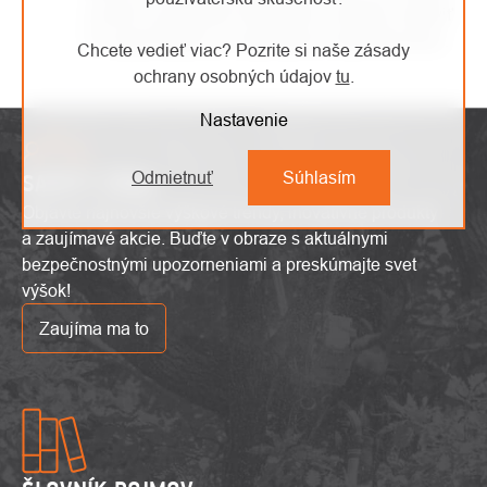
a preto sa prípadné reklamácie snažíme vybaviť
čo najrýchlejšie as maximálnou starostlivosťou.
Chcete vedieť viac? Pozrite si naše zásady
ochrany osobných údajov
tu
.
Nastavenie
Odmietnuť
Súhlasím
SAFETY ZÓNA
Objavte najnovšie výškové trendy, inovatívne produkty
a zaujímavé akcie. Buďte v obraze s aktuálnymi
bezpečnostnými upozorneniami a preskúmajte svet
výšok!
Zaujíma ma to